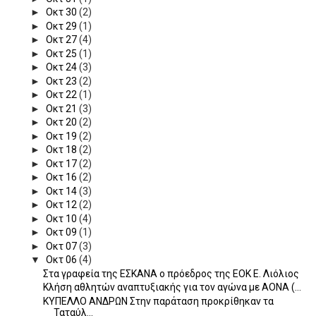
►
Οκτ 30
(2)
►
Οκτ 29
(1)
►
Οκτ 27
(4)
►
Οκτ 25
(1)
►
Οκτ 24
(3)
►
Οκτ 23
(2)
►
Οκτ 22
(1)
►
Οκτ 21
(3)
►
Οκτ 20
(2)
►
Οκτ 19
(2)
►
Οκτ 18
(2)
►
Οκτ 17
(2)
►
Οκτ 16
(2)
►
Οκτ 14
(3)
►
Οκτ 12
(2)
►
Οκτ 10
(4)
►
Οκτ 09
(1)
►
Οκτ 07
(3)
▼
Οκτ 06
(4)
Στα γραφεία της ΕΣΚΑΝΑ ο πρόεδρος της ΕΟΚ Ε. Λιόλιος
Κλήση αθλητών αναπτυξιακής για τον αγώνα με ΑΟΝΑ (...
ΚΥΠΕΛΛΟ ΑΝΔΡΩΝ Στην παράταση προκρίθηκαν τα
Ταταύλ...