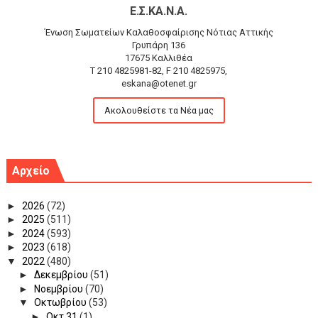
Ε.Σ.ΚΑ.Ν.Α.
Ένωση Σωματείων Καλαθοσφαίρισης Νότιας Αττικής
Γρυπάρη 136
17675 Καλλιθέα
T 210 4825981-82, F 210 4825975,
eskana@otenet.gr
Ακολουθείστε τα Νέα μας
Αρχείο
►
2026
(72)
►
2025
(511)
►
2024
(593)
►
2023
(618)
▼
2022
(480)
►
Δεκεμβρίου
(51)
►
Νοεμβρίου
(70)
▼
Οκτωβρίου
(53)
►
Οκτ 31
(1)