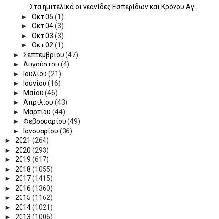
Στα ημιτελικά οι νεανίδες Εσπερίδων και Κρόνου Αγ....
►
Οκτ 05
(1)
►
Οκτ 04
(3)
►
Οκτ 03
(3)
►
Οκτ 02
(1)
►
Σεπτεμβρίου
(47)
►
Αυγούστου
(4)
►
Ιουλίου
(21)
►
Ιουνίου
(16)
►
Μαΐου
(46)
►
Απριλίου
(43)
►
Μαρτίου
(44)
►
Φεβρουαρίου
(49)
►
Ιανουαρίου
(36)
►
2021
(264)
►
2020
(293)
►
2019
(617)
►
2018
(1055)
►
2017
(1415)
►
2016
(1360)
►
2015
(1162)
►
2014
(1021)
►
2013
(1006)