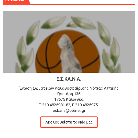
Ε.Σ.ΚΑ.Ν.Α.
Ένωση Σωματείων Καλαθοσφαίρισης Νότιας Αττικής
Γρυπάρη 136
17675 Καλλιθέα
T 210 4825981-82, F 210 4825975,
eskana@otenet.gr
Ακολουθείστε τα Νέα μας