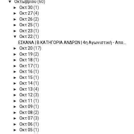
▼
Οκτωβρίου
(60)
►
Οκτ 30
(1)
►
Οκτ 27
(4)
►
Οκτ 26
(2)
►
Οκτ 25
(1)
►
Οκτ 23
(1)
▼
Οκτ 22
(1)
ΕΣΚΑΝΑ | B ΚΑΤΗΓΟΡΙΑ ΑΝΔΡΩΝ | 4η Αγωνιστική - Απο...
►
Οκτ 20
(17)
►
Οκτ 19
(2)
►
Οκτ 18
(1)
►
Οκτ 17
(1)
►
Οκτ 16
(1)
►
Οκτ 15
(1)
►
Οκτ 14
(1)
►
Οκτ 13
(4)
►
Οκτ 12
(3)
►
Οκτ 11
(1)
►
Οκτ 09
(1)
►
Οκτ 08
(2)
►
Οκτ 07
(3)
►
Οκτ 06
(1)
►
Οκτ 05
(1)