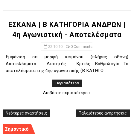
ΧΡΟΝΙΑ ΠΟΛΛΑ ΣΤΟ ΕΛΛΗΝΙΚΟ ΜΠΑΣΚΕΤ : 39Η ΕΠΕΤΕΙΟΣ ΑΠΟ 
Ο δρόμος για τον 29ο τελικό κυπέλλου ανδρών ΕΣΚΑΝΑ Μανδρα
ΕΣΚΑΝΑ | B ΚΑΤΗΓΟΡΙΑ ΑΝΔΡΩΝ |
4η Αγωνιστική - Αποτελέσματα
U21: Τεράστια πρόκριση για τον Πανελευσινιακό στον τελικό 
22.10.10
0 Comments
Γ΄ανδρών play offs : "Σκληρό" καρύδι η Φιλία Περάματος έφερε
Εμφάνιση σε μορφή κειμένου (πλήρες οθόνη)
Play off B εφήβων Β φάση Στο f4 ΑΕ Ρέντη, Πέρα , Ερμής Αργυ
Αποτελέσματα - Διατητές - Κριτές Βαθμολογία Τα
αποτελέσματα της 4ης αγωνιστικής (B ΚΑΤΗΓΟ...
Περισσότερα
Διαβάστε περισσότερα »
Νεότερες αναρτήσεις
Παλαιότερες αναρτήσεις
Σημαντικό