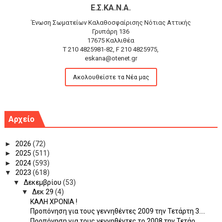
Ε.Σ.ΚΑ.Ν.Α.
Ένωση Σωματείων Καλαθοσφαίρισης Νότιας Αττικής
Γρυπάρη 136
17675 Καλλιθέα
T 210 4825981-82, F 210 4825975,
eskana@otenet.gr
Ακολουθείστε τα Νέα μας
Αρχείο
►
2026
(72)
►
2025
(511)
►
2024
(593)
▼
2023
(618)
▼
Δεκεμβρίου
(53)
▼
Δεκ 29
(4)
ΚΑΛΗ ΧΡΟΝΙΑ !
Προπόνηση για τους γεννηθέντες 2009 την Τετάρτη 3....
Προπόνηση για τους γεννηθέντες το 2008 την Τετάρ...