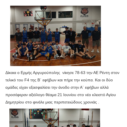
ΧΡΟΝΙΑ ΠΟΛΛΑ ΣΤΟ ΕΛΛΗΝΙΚΟ ΜΠΑΣΚΕΤ : 39Η ΕΠΕΤΕΙΟΣ ΑΠΟ 
Ο δρόμος για τον 29ο τελικό κυπέλλου ανδρών ΕΣΚΑΝΑ Μανδρα
U21: Τεράστια πρόκριση για τον Πανελευσινιακό στον τελικό 
Γ΄ανδρών play offs : "Σκληρό" καρύδι η Φιλία Περάματος έφερε
Play off B εφήβων Β φάση Στο f4 ΑΕ Ρέντη, Πέρα , Ερμής Αργυ
Δίκαια ο Ερμής Αργυρούπολης νίκησε 78-63 την ΑΕ Ρέντη στον
τελικό του F4 της Β΄ εφήβων και πήρε την κούπα. Και οι δύο
ομάδες είχαν εξασφαλίσει την άνοδο στην Α΄ εφήβων αλλά
προσέφεραν αξιόλογο θέαμα 21 Ιουνίου στο νέο κλειστό Αγίου
Δημητρίου στο φινάλε μιας περιπετειώδους χρονιάς .