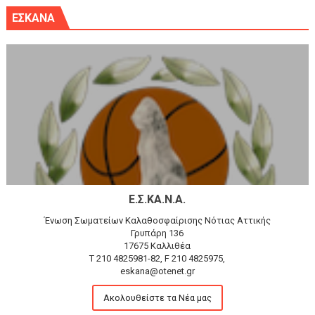
ΕΣΚΑΝΑ
Ε.Σ.ΚΑ.Ν.Α.
Ένωση Σωματείων Καλαθοσφαίρισης Νότιας Αττικής
Γρυπάρη 136
17675 Καλλιθέα
T 210 4825981-82, F 210 4825975,
eskana@otenet.gr
Ακολουθείστε τα Νέα μας