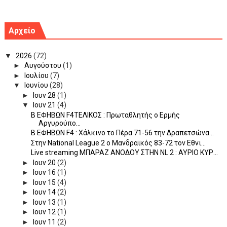
Αρχείο
▼
2026
(72)
►
Αυγούστου
(1)
►
Ιουλίου
(7)
▼
Ιουνίου
(28)
►
Ιουν 28
(1)
▼
Ιουν 21
(4)
B ΕΦΗΒΩΝ F4ΤΕΛΙΚΟΣ : Πρωταθλητής ο Ερμής
Αργυρούπο...
B ΕΦΗΒΩΝ F4 : Χάλκινο το Πέρα 71-56 την Δραπετσώνα...
Στην National League 2 ο Μανδραϊκός 83-72 τον Εθνι...
Live streaming ΜΠΑΡΑΖ ΑΝΟΔΟΥ ΣΤΗΝ NL 2 : ΑΥΡΙΟ ΚΥΡ...
►
Ιουν 20
(2)
►
Ιουν 16
(1)
►
Ιουν 15
(4)
►
Ιουν 14
(2)
►
Ιουν 13
(1)
►
Ιουν 12
(1)
►
Ιουν 11
(2)