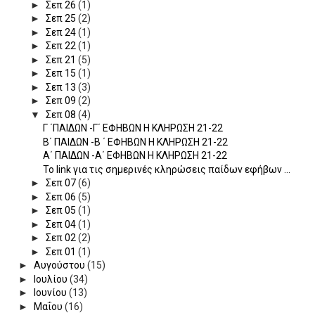
►
Σεπ 26
(1)
►
Σεπ 25
(2)
►
Σεπ 24
(1)
►
Σεπ 22
(1)
►
Σεπ 21
(5)
►
Σεπ 15
(1)
►
Σεπ 13
(3)
►
Σεπ 09
(2)
▼
Σεπ 08
(4)
Γ ΄ΠΑΙΔΩΝ -Γ΄ ΕΦΗΒΩΝ Η ΚΛΗΡΩΣΗ 21-22
Β΄ ΠΑΙΔΩΝ -Β ΄ ΕΦΗΒΩΝ Η ΚΛΗΡΩΣΗ 21-22
Α΄ ΠΑΙΔΩΝ -Α΄ ΕΦΗΒΩΝ Η ΚΛΗΡΩΣΗ 21-22
Το link για τις σημερινές κληρώσεις παίδων εφήβων ...
►
Σεπ 07
(6)
►
Σεπ 06
(5)
►
Σεπ 05
(1)
►
Σεπ 04
(1)
►
Σεπ 02
(2)
►
Σεπ 01
(1)
►
Αυγούστου
(15)
►
Ιουλίου
(34)
►
Ιουνίου
(13)
►
Μαΐου
(16)