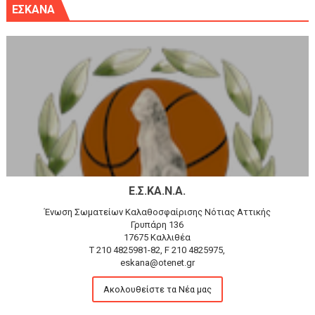
ΕΣΚΑΝΑ
Ε.Σ.ΚΑ.Ν.Α.
Ένωση Σωματείων Καλαθοσφαίρισης Νότιας Αττικής
Γρυπάρη 136
17675 Καλλιθέα
T 210 4825981-82, F 210 4825975,
eskana@otenet.gr
Ακολουθείστε τα Νέα μας