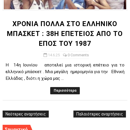
ΧΡΟΝΙΑ ΠΟΛΛΑ ΣΤΟ ΕΛΛΗΝΙΚΟ ΜΠΑΣΚΕΤ : 39Η ΕΠΕΤΕΙΟΣ ΑΠΟ 
Ο δρόμος για τον 29ο τελικό κυπέλλου ανδρών ΕΣΚΑΝΑ Μανδρα
ΧΡΟΝΙΑ ΠΟΛΛΑ ΣΤΟ ΕΛΛΗΝΙΚΟ
ΜΠΑΣΚΕΤ : 38Η ΕΠΕΤΕΙΟΣ ΑΠΟ ΤΟ
U21: Τεράστια πρόκριση για τον Πανελευσινιακό στον τελικό 
ΕΠΟΣ ΤΟΥ 1987
Γ΄ανδρών play offs : "Σκληρό" καρύδι η Φιλία Περάματος έφερε
14.6.25
0 Comments
Play off B εφήβων Β φάση Στο f4 ΑΕ Ρέντη, Πέρα , Ερμής Αργυ
Η 14η Ιουνίου αποτελεί μια ιστορική επέτειο για το
ελληνικό μπάσκετ . Μια μεγάλη ημερομηνία για την Εθνική
Ελλάδας , διότι η χώρα μας ...
Περισσότερα
Νεότερες αναρτήσεις
Παλαιότερες αναρτήσεις
Σημαντικό