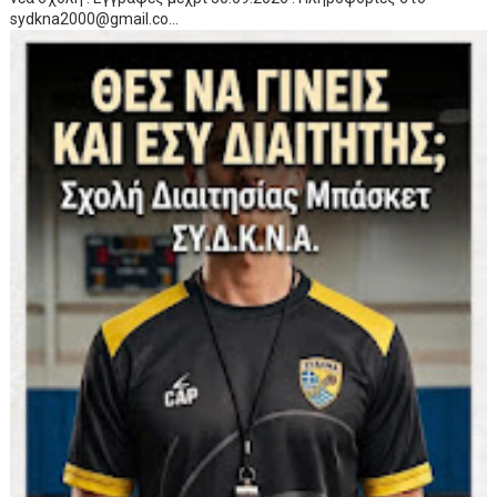
sydkna2000@gmail.co...