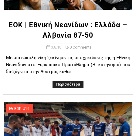
ΧΡΟΝΙΑ ΠΟΛΛΑ ΣΤΟ ΕΛΛΗΝΙΚΟ ΜΠΑΣΚΕΤ : 39Η ΕΠΕΤΕΙΟΣ ΑΠΟ 
Ο δρόμος για τον 29ο τελικό κυπέλλου ανδρών ΕΣΚΑΝΑ Μανδρα
ΕΟΚ | Εθνική Νεανίδων : Ελλάδα –
Αλβανία 87-50
U21: Τεράστια πρόκριση για τον Πανελευσινιακό στον τελικό 
3.8.18
0 Comments
Γ΄ανδρών play offs : "Σκληρό" καρύδι η Φιλία Περάματος έφερε
Με μια εύκολη νίκη ξεκίνησε τις υποχρεώσεις της η Εθνική
Play off B εφήβων Β φάση Στο f4 ΑΕ Ρέντη, Πέρα , Ερμής Αργυ
Νεανίδων στο Ευρωπαϊκό Πρωτάθλημα (Β΄ κατηγορία) που
διεξάγεται στην Αυστρία, καθώ...
Περισσότερα
EOK_U16