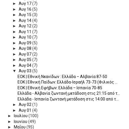
►
Αυγ 17
(7)
►
Αυγ 16
(5)
►
Αυγ 15
(3)
►
Αυγ 14
(4)
►
Αυγ 12
(2)
►
Αυγ 11
(7)
►
Αυγ 10
(7)
►
Αυγ 09
(5)
►
Αυγ 08
(4)
►
Αυγ 07
(2)
►
Αυγ 05
(7)
►
Αυγ 04
(7)
▼
Αυγ 03
(5)
ΕΟΚ | Εθνική Νεανίδων : Ελλάδα – Αλβανία 87-50
ΕΟΚ | Εθνική Παίδων: Ελλάδα-Ισραήλ 73-73 (Φιλικός ...
ΕΟΚ | Εθνική Εφήβων: Ελλάδα – Ισπανία 70-85
Ελλάδα - Αλβανία ζωντανή μετάδοση στις 21:15 από τ...
Ελλάδα - Ισπανία ζωντανή μετάδοση στις 14:00 από τ...
►
Αυγ 02
(1)
►
Αυγ 01
(4)
►
Ιουλίου
(100)
►
Ιουνίου
(49)
►
Μαΐου
(95)