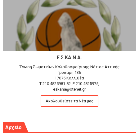
Ε.Σ.ΚΑ.Ν.Α.
Ένωση Σωματείων Καλαθοσφαίρισης Νότιας Αττικής
Γρυπάρη 136
17675 Καλλιθέα
T 210 4825981-82, F 210 4825975,
eskana@otenet.gr
Ακολουθείστε τα Νέα μας
Αρχείο