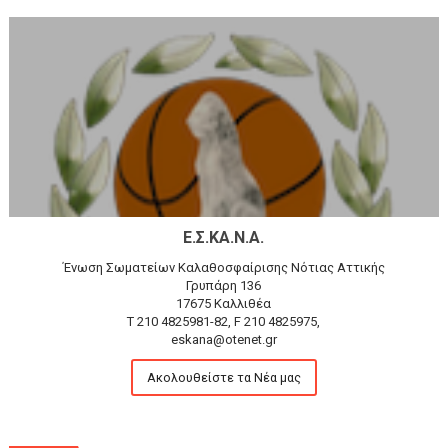
Ε.Σ.ΚΑ.Ν.Α.
Ένωση Σωματείων Καλαθοσφαίρισης Νότιας Αττικής
Γρυπάρη 136
17675 Καλλιθέα
T 210 4825981-82, F 210 4825975,
eskana@otenet.gr
Ακολουθείστε τα Νέα μας