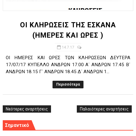
ΧΡΟΝΙΑ ΠΟΛΛΑ ΣΤΟ ΕΛΛΗΝΙΚΟ ΜΠΑΣΚΕΤ : 39Η ΕΠΕΤΕΙΟΣ ΑΠΟ 
Ο δρόμος για τον 29ο τελικό κυπέλλου ανδρών ΕΣΚΑΝΑ Μανδρα
ΟΙ ΚΛΗΡΩΣΕΙΣ ΤΗΣ ΕΣΚΑΝΑ
(ΗΜΕΡΕΣ ΚΑΙ ΩΡΕΣ )
U21: Τεράστια πρόκριση για τον Πανελευσινιακό στον τελικό 
14.7.17
Γ΄ανδρών play offs : "Σκληρό" καρύδι η Φιλία Περάματος έφερε
ΟΙ ΗΜΕΡΕΣ ΚΑΙ ΩΡΕΣ ΤΩΝ ΚΛΗΡΩΣΕΩΝ ΔΕΥΤΕΡΑ
Play off B εφήβων Β φάση Στο f4 ΑΕ Ρέντη, Πέρα , Ερμής Αργυ
17/07/17 ΚΥΠΕΛΛΟ ΑΝΔΡΩΝ 17.00 Α΄ ΑΝΔΡΩΝ 17.45 Β΄
ΑΝΔΡΩΝ 18.15 Γ΄ ΑΝΔΡΩΝ 18.45 Δ΄ ΑΝΔΡΩΝ 1...
Περισσότερα
Νεότερες αναρτήσεις
Παλαιότερες αναρτήσεις
Σημαντικό