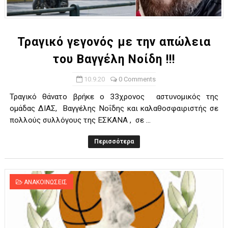
ΧΡΟΝΙΑ ΠΟΛΛΑ ΣΤΟ ΕΛΛΗΝΙΚΟ ΜΠΑΣΚΕΤ : 39Η ΕΠΕΤΕΙΟΣ ΑΠΟ 
Ο δρόμος για τον 29ο τελικό κυπέλλου ανδρών ΕΣΚΑΝΑ Μανδρα
Τραγικό γεγονός με την απώλεια
του Βαγγέλη Νοίδη !!!
U21: Τεράστια πρόκριση για τον Πανελευσινιακό στον τελικό 
10.9.20
0 Comments
Γ΄ανδρών play offs : "Σκληρό" καρύδι η Φιλία Περάματος έφερε
Τραγικό θάνατο βρήκε ο 33χρονος αστυνομικός της
Play off B εφήβων Β φάση Στο f4 ΑΕ Ρέντη, Πέρα , Ερμής Αργυ
ομάδας ΔΙΑΣ, Βαγγέλης Νοΐδης και καλαθοσφαιριστής σε
πολλούς συλλόγους της ΕΣΚΑΝΑ , σε ...
Περισσότερα
ΑΝΑΚΟΙΝΩΣΕΙΣ