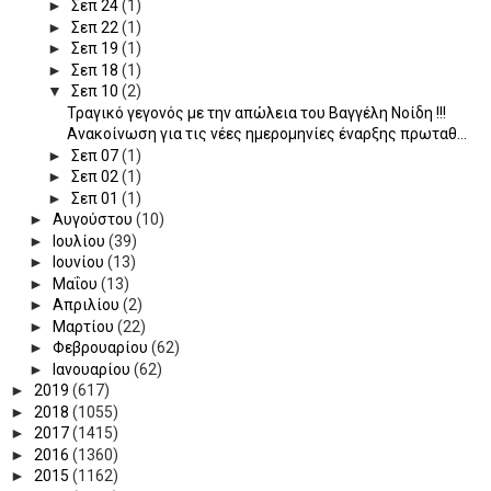
►
Σεπ 24
(1)
►
Σεπ 22
(1)
►
Σεπ 19
(1)
►
Σεπ 18
(1)
▼
Σεπ 10
(2)
Τραγικό γεγονός με την απώλεια του Βαγγέλη Νοίδη !!!
Ανακοίνωση για τις νέες ημερομηνίες έναρξης πρωταθ...
►
Σεπ 07
(1)
►
Σεπ 02
(1)
►
Σεπ 01
(1)
►
Αυγούστου
(10)
►
Ιουλίου
(39)
►
Ιουνίου
(13)
►
Μαΐου
(13)
►
Απριλίου
(2)
►
Μαρτίου
(22)
►
Φεβρουαρίου
(62)
►
Ιανουαρίου
(62)
►
2019
(617)
►
2018
(1055)
►
2017
(1415)
►
2016
(1360)
►
2015
(1162)