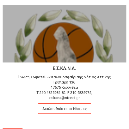
Ε.Σ.ΚΑ.Ν.Α.
Ένωση Σωματείων Καλαθοσφαίρισης Νότιας Αττικής
Γρυπάρη 136
17675 Καλλιθέα
T 210 4825981-82, F 210 4825975,
eskana@otenet.gr
Ακολουθείστε τα Νέα μας