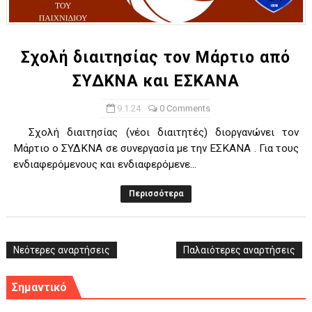
ΧΡΟΝΙΑ ΠΟΛΛΑ ΣΤΟ ΕΛΛΗΝΙΚΟ ΜΠΑΣΚΕΤ : 39Η ΕΠΕΤΕΙΟΣ ΑΠΟ 
Ο δρόμος για τον 29ο τελικό κυπέλλου ανδρών ΕΣΚΑΝΑ Μανδρα
Σχολή διαιτησίας τον Μάρτιο από
ΣΥΔΚΝΑ και ΕΣΚΑΝΑ
U21: Τεράστια πρόκριση για τον Πανελευσινιακό στον τελικό 
9.1.24
0 Comments
Γ΄ανδρών play offs : "Σκληρό" καρύδι η Φιλία Περάματος έφερε
Σχολή διαιτησίας (νέοι διαιτητές) διοργανώνει τον
Play off B εφήβων Β φάση Στο f4 ΑΕ Ρέντη, Πέρα , Ερμής Αργυ
Μάρτιο ο ΣΥΔΚΝΑ σε συνεργασία με την ΕΣΚΑΝΑ . Για τους
ενδιαφερόμενους και ενδιαφερόμενε...
Περισσότερα
Νεότερες αναρτήσεις
Παλαιότερες αναρτήσεις
Σημαντικό