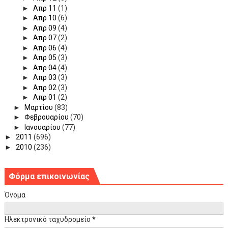
►
Απρ 11
(1)
►
Απρ 10
(6)
►
Απρ 09
(4)
►
Απρ 07
(2)
►
Απρ 06
(4)
►
Απρ 05
(3)
►
Απρ 04
(4)
►
Απρ 03
(3)
►
Απρ 02
(3)
►
Απρ 01
(2)
►
Μαρτίου
(83)
►
Φεβρουαρίου
(70)
►
Ιανουαρίου
(77)
►
2011
(696)
►
2010
(236)
Φόρμα επικοινωνίας
Όνομα
Ηλεκτρονικό ταχυδρομείο
*