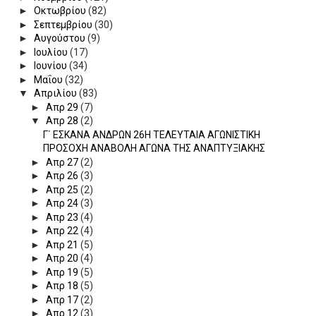
►
Οκτωβρίου
(82)
►
Σεπτεμβρίου
(30)
►
Αυγούστου
(9)
►
Ιουλίου
(17)
►
Ιουνίου
(34)
►
Μαΐου
(32)
▼
Απριλίου
(83)
►
Απρ 29
(7)
▼
Απρ 28
(2)
Γ΄ ΕΣΚΑΝΑ ΑΝΔΡΩΝ 26Η ΤΕΛΕΥΤΑΙΑ ΑΓΩΝΙΣΤΙΚΗ
ΠΡΟΣΟΧΗ ΑΝΑΒΟΛΗ ΑΓΩΝΑ ΤΗΣ ΑΝΑΠΤΥΞΙΑΚΗΣ
►
Απρ 27
(2)
►
Απρ 26
(3)
►
Απρ 25
(2)
►
Απρ 24
(3)
►
Απρ 23
(4)
►
Απρ 22
(4)
►
Απρ 21
(5)
►
Απρ 20
(4)
►
Απρ 19
(5)
►
Απρ 18
(5)
►
Απρ 17
(2)
►
Απρ 12
(3)