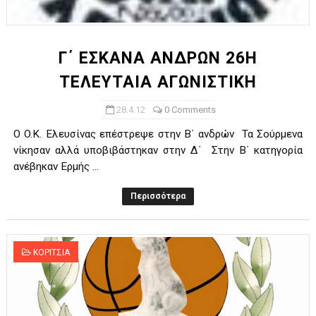
ΧΡΟΝΙΑ ΠΟΛΛΑ ΣΤΟ ΕΛΛΗΝΙΚΟ ΜΠΑΣΚΕΤ : 39Η ΕΠΕΤΕΙΟΣ ΑΠΟ 
Ο δρόμος για τον 29ο τελικό κυπέλλου ανδρών ΕΣΚΑΝΑ Μανδρα
Γ΄ ΕΣΚΑΝΑ ΑΝΔΡΩΝ 26Η
ΤΕΛΕΥΤΑΙΑ ΑΓΩΝΙΣΤΙΚΗ
U21: Τεράστια πρόκριση για τον Πανελευσινιακό στον τελικό 
28.4.12
0 Comments
Γ΄ανδρών play offs : "Σκληρό" καρύδι η Φιλία Περάματος έφερε
O O.K. Ελευσίνας επέστρεψε στην Β΄ ανδρών Τα Σούρμενα
Play off B εφήβων Β φάση Στο f4 ΑΕ Ρέντη, Πέρα , Ερμής Αργυ
νίκησαν αλλά υποβιβάστηκαν στην Δ΄ Στην Β΄ κατηγορία
ανέβηκαν Ερμής ...
Περισσότερα
ΚΟΡΙΤΣΙΑ