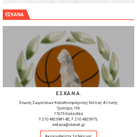
ΕΣΚΑΝΑ
Ε.Σ.ΚΑ.Ν.Α.
Ένωση Σωματείων Καλαθοσφαίρισης Νότιας Αττικής
Γρυπάρη 136
17675 Καλλιθέα
T 210 4825981-82, F 210 4825975,
eskana@otenet.gr
Ακολουθείστε τα Νέα μας