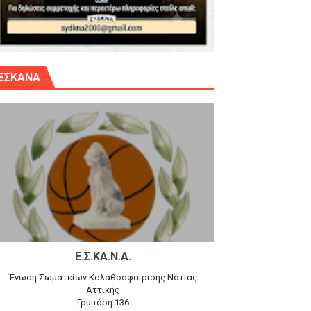
γίου Δημητρίου την Κυριακή 14.6.26
ΕΣΚΑΝΑ
αγώνα)
 τον Προφήτη Ηλία 78-74 στα Καμίνια
Ε.Σ.ΚΑ.Ν.Α.
Ένωση Σωματείων Καλαθοσφαίρισης Νότιας
Αττικής
Γρυπάρη 136