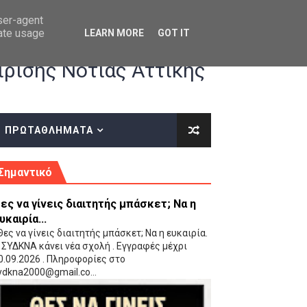
user-agent
rate usage
LEARN MORE
GOT IT
ρισης Νότιας Αττικής
ΠΡΩΤΑΘΛΗΜΑΤΑ
κές οδηγίες επί του ΚΑΝΟΝΙΣΜΟΥ ΕΓΓΡΑΦΩΝ-ΜΕΤΑΓΡΑΦΩΝ ΤΗΣ ΕΟΚ
Σημαντικό
ες να γίνεις διαιτητής μπάσκετ; Να η
υκαιρία...
ες να γίνεις διαιτητής μπάσκετ; Να η ευκαιρία.
 ΣΥΔΚΝΑ κάνει νέα σχολή . Εγγραφές μέχρι
0.09.2026 . Πληροφορίες στο
 Παίδων (VIDEO)
ydkna2000@gmail.co...
Ρέντη