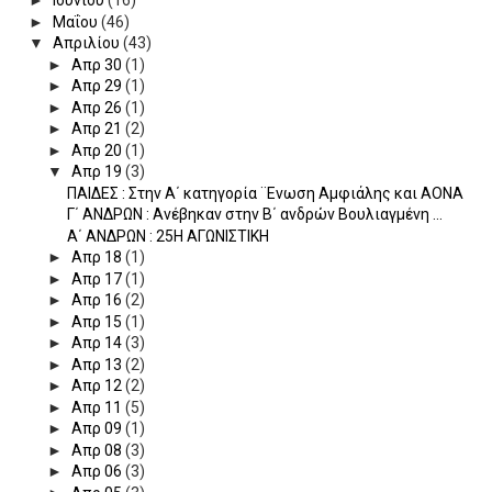
►
Ιουνίου
(16)
►
Μαΐου
(46)
▼
Απριλίου
(43)
►
Απρ 30
(1)
►
Απρ 29
(1)
►
Απρ 26
(1)
►
Απρ 21
(2)
►
Απρ 20
(1)
▼
Απρ 19
(3)
ΠΑΙΔΕΣ : Στην Α΄ κατηγορία ¨Ενωση Αμφιάλης και ΑΟΝΑ
Γ΄ ΑΝΔΡΩΝ : Ανέβηκαν στην Β΄ ανδρών Βουλιαγμένη ...
Α΄ ΑΝΔΡΩΝ : 25Η ΑΓΩΝΙΣΤΙΚΗ
►
Απρ 18
(1)
►
Απρ 17
(1)
►
Απρ 16
(2)
►
Απρ 15
(1)
►
Απρ 14
(3)
►
Απρ 13
(2)
►
Απρ 12
(2)
►
Απρ 11
(5)
►
Απρ 09
(1)
►
Απρ 08
(3)
►
Απρ 06
(3)