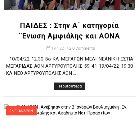
ΧΡΟΝΙΑ ΠΟΛΛΑ ΣΤΟ ΕΛΛΗΝΙΚΟ ΜΠΑΣΚΕΤ : 39Η ΕΠΕΤΕΙΟΣ ΑΠΟ 
Ο δρόμος για τον 29ο τελικό κυπέλλου ανδρών ΕΣΚΑΝΑ Μανδρα
ΠΑΙΔΕΣ : Στην Α΄ κατηγορία
¨Ενωση Αμφιάλης και ΑΟΝΑ
U21: Τεράστια πρόκριση για τον Πανελευσινιακό στον τελικό 
19.4.22
0 Comments
Γ΄ανδρών play offs : "Σκληρό" καρύδι η Φιλία Περάματος έφερε
10/04/22 12.30 8ο ΚΛ ΜΕΓΑΡΩΝ ΜΕΛΙ ΝΕΑΝΙΚΗ ΕΣΤΙΑ
Play off B εφήβων Β φάση Στο f4 ΑΕ Ρέντη, Πέρα , Ερμής Αργυ
ΜΕΓΑΡΙΔΑΣ ΑΟΝ ΑΡΓΥΡΟΥΠΟΛΗΣ 59 41 19/04/22 19.30
ΚΛ ΝΕΟ ΑΡΓΥΡΟΥΠΟΛΗΣ ΑΟΝ ...
Περισσότερα
Γ΄ ΑΝΔΡΩΝ