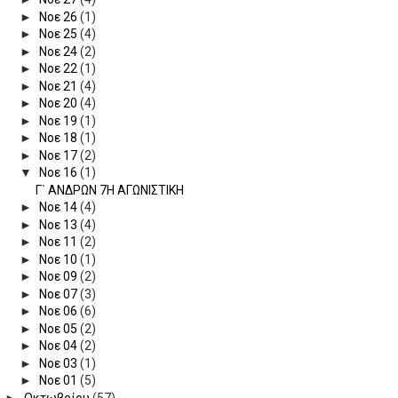
►
Νοε 26
(1)
►
Νοε 25
(4)
►
Νοε 24
(2)
►
Νοε 22
(1)
►
Νοε 21
(4)
►
Νοε 20
(4)
►
Νοε 19
(1)
►
Νοε 18
(1)
►
Νοε 17
(2)
▼
Νοε 16
(1)
Γ΄ ΑΝΔΡΩΝ 7Η ΑΓΩΝΙΣΤΙΚΗ
►
Νοε 14
(4)
►
Νοε 13
(4)
►
Νοε 11
(2)
►
Νοε 10
(1)
►
Νοε 09
(2)
►
Νοε 07
(3)
►
Νοε 06
(6)
►
Νοε 05
(2)
►
Νοε 04
(2)
►
Νοε 03
(1)
►
Νοε 01
(5)
►
Οκτωβρίου
(57)