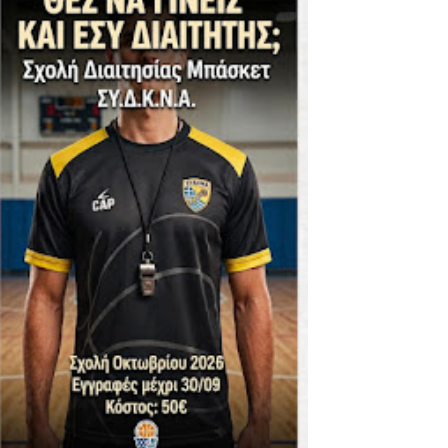
ΪΚΟΣ -ΕΘΝΙΚΟΣ ΛΑΓΥΝΩΝ
φήβων - Στον τελικό με Ερμή Αργ. νίκησε 72-54 το Πέρα
. -ΠΕΡΑ (21.30)
ς)
 τιτλου στην Ένωση
ο -20 77-69 την φοβερή Προοδευτική