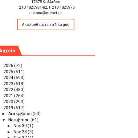
17675 Καλλιθέα
T 210 4825981-82, F 210 4825975,
eskana@otenet.gr
Ακολουθείστε τα Νέα μας
Αρχείο
►
2026
(72)
►
2025
(511)
►
2024
(593)
►
2023
(618)
►
2022
(480)
►
2021
(264)
►
2020
(293)
▼
2019
(617)
►
Δεκεμβρίου
(50)
▼
Νοεμβρίου
(61)
►
Νοε 30
(1)
►
Νοε 28
(3)
►
Νοε 27
(4)