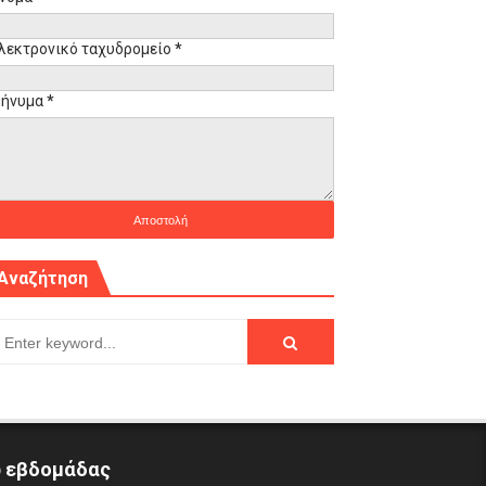
λεκτρονικό ταχυδρομείο
*
ήνυμα
*
Αναζήτηση
p εβδομάδας