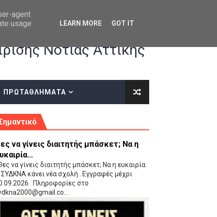
user-agent
rate usage
LEARN MORE
GOT IT
ρισης Νότιας Αττικής
ΠΡΩΤΑΘΛΗΜΑΤΑ
κές οδηγίες επί του ΚΑΝΟΝΙΣΜΟΥ ΕΓΓΡΑΦΩΝ-ΜΕΤΑΓΡΑΦΩΝ ΤΗΣ ΕΟΚ
Σημαντικό
ες να γίνεις διαιτητής μπάσκετ; Να η
υκαιρία...
ες να γίνεις διαιτητής μπάσκετ; Να η ευκαιρία.
 ΣΥΔΚΝΑ κάνει νέα σχολή . Εγγραφές μέχρι
0.09.2026 . Πληροφορίες στο
 Παίδων (VIDEO)
ydkna2000@gmail.co...
Ρέντη