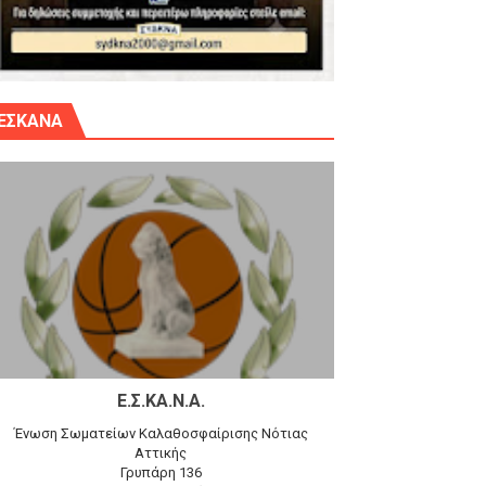
γίου Δημητρίου την Κυριακή 14.6.26
ΕΣΚΑΝΑ
αγώνα)
 τον Προφήτη Ηλία 78-74 στα Καμίνια
Ε.Σ.ΚΑ.Ν.Α.
Ένωση Σωματείων Καλαθοσφαίρισης Νότιας
Αττικής
Γρυπάρη 136