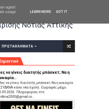
user-agent
rate usage
LEARN MORE
GOT IT
ρισης Νότιας Αττικής
ΠΡΩΤΑΘΛΗΜΑΤΑ
κές οδηγίες επί του ΚΑΝΟΝΙΣΜΟΥ ΕΓΓΡΑΦΩΝ-ΜΕΤΑΓΡΑΦΩΝ ΤΗΣ ΕΟΚ
Σημαντικό
ες να γίνεις διαιτητής μπάσκετ; Να η
υκαιρία...
ες να γίνεις διαιτητής μπάσκετ; Να η ευκαιρία.
 ΣΥΔΚΝΑ κάνει νέα σχολή . Εγγραφές μέχρι
0.09.2026 . Πληροφορίες στο
 Παίδων (VIDEO)
ydkna2000@gmail.co...
Ρέντη