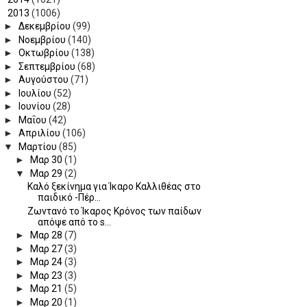
▼
2013
(1006)
►
Δεκεμβρίου
(99)
►
Νοεμβρίου
(140)
►
Οκτωβρίου
(138)
►
Σεπτεμβρίου
(68)
►
Αυγούστου
(71)
►
Ιουλίου
(52)
►
Ιουνίου
(28)
►
Μαΐου
(42)
►
Απριλίου
(106)
▼
Μαρτίου
(85)
►
Μαρ 30
(1)
▼
Μαρ 29
(2)
Καλό ξεκίνημα για Ίκαρο Καλλιθέας στο
παιδικό -Πέρ...
Ζωντανό το Ίκαρος Κρόνος των παίδων
απόψε από το s...
►
Μαρ 28
(7)
►
Μαρ 27
(3)
►
Μαρ 24
(3)
►
Μαρ 23
(3)
►
Μαρ 21
(5)
►
Μαρ 20
(1)