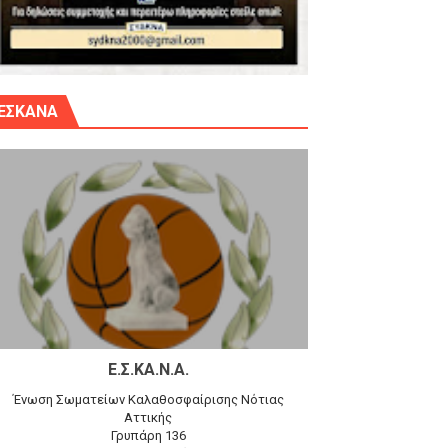
γίου Δημητρίου την Κυριακή 14.6.26
ΕΣΚΑΝΑ
αγώνα)
 τον Προφήτη Ηλία 78-74 στα Καμίνια
Ε.Σ.ΚΑ.Ν.Α.
Ένωση Σωματείων Καλαθοσφαίρισης Νότιας
Αττικής
Γρυπάρη 136