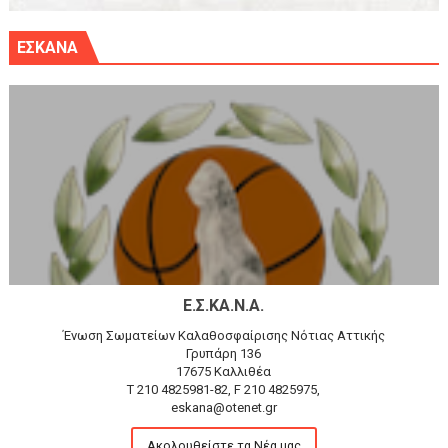
ΕΣΚΑΝΑ
Ε.Σ.ΚΑ.Ν.Α.
Ένωση Σωματείων Καλαθοσφαίρισης Νότιας Αττικής
Γρυπάρη 136
17675 Καλλιθέα
T 210 4825981-82, F 210 4825975,
eskana@otenet.gr
Ακολουθείστε τα Νέα μας