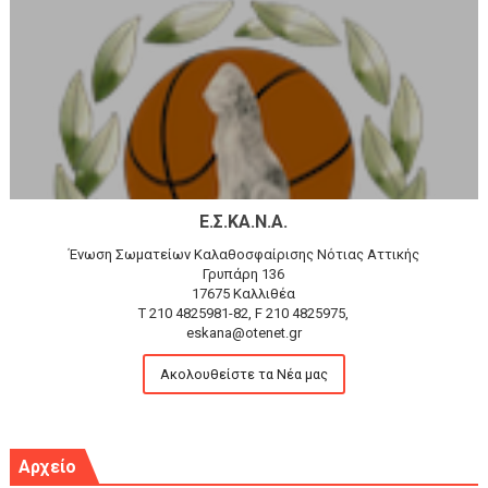
Ε.Σ.ΚΑ.Ν.Α.
Ένωση Σωματείων Καλαθοσφαίρισης Νότιας Αττικής
Γρυπάρη 136
17675 Καλλιθέα
T 210 4825981-82, F 210 4825975,
eskana@otenet.gr
Ακολουθείστε τα Νέα μας
Αρχείο