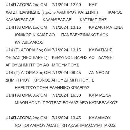
U14Π AΓΟΡΙΑ 2ος ΟΜ
7/1/2024
12.00
ΚΛ Γ
ΧΑΤΖΗΙΩΑΝΝΙΔΗΣ (πρώην ΛΑΜΠΡΟΥ ΚΑΤΣΩΝΗ)
ΙΚΑΡΟΣ
ΚΑΛΛΙΘΕΑΣ ΑΕ
ΚΑΛΛΙΘΕΑΣ ΑΕ
ΚΑΤΣΙΜΠΙΡΗΣ
U14Π AΓΟΡΙΑ 1ος ΟΜ
7/1/2024
13.15
ΚΛ ΔΑΚ ΠΛΑΤΩΝΑ
ΙΩΝΙΚΟΣ ΝΙΚΑΙΑΣ ΑΟ
ΠΑΝΕΛΕΥΣΙΝΙΑΚΟΣ ΑΟΚ
ΚΑΤΑΒΕΛΑΚΟΣ
U14 (Τ) ΑΓΟΡΙΑ 3ος ΟΜ
7/1/2024
13.15
ΚΛ ΒΑΣΙΛΗΣ
ΦΕΙΔΑΣ (ΝΕΟ ΒΑΡΗΣ)
ΚΕΡΑΥΝΟΣ ΒΑΡΗΣ AO
ΔΑΦΝΗ
ΑΓΙΟΥ ΔΗΜΗΤΡΙΟΥ ΑΟ
ΜΠΟΥΜΠΟΥΣ
U14 (Τ) ΑΓΟΡΙΑ 3ος ΟΜ
7/1/2024
08.45
ΑΝ ΝΕΟ ΑΓ
ΔΗΜΗΤΡΙΟΥ
ΚΡΟΝΟΣ ΑΓΙΟΥ ΔΗΜΗΤΡΙΟΥ ΓΣ
ΗΛΕΚΤΡΟΥΠΟΛΗ ΕΛΛΗΝΙΚΟ
ΚΡΙΔΕΡΑΣ
U14Π AΓΟΡΙΑ 3ος ΟΜ
7/1/2024
16.30
ΚΛ ΜΙΛΩΝΑ
ΜΙΛΩΝ ΑΟΝΣ
ΠΡΩΤΕΑΣ ΒΟΥΛΑΣ ΑΕΟ
ΚΑΤΑΒΕΛΑΚΟΣ
U14Π AΓΟΡΙΑ 2ος ΟΜ
7/1/2024
13.45
ΚΛ ΑΛΙΜΟΥ
ΝΟΤΙΟΙ ΑΛΙΜΟΥ ΑΘΛΗΤΙΚΗ ΑΚΑΔΗΜΙΑ
ΟΛΥΜΠΙΑΚΟΣ