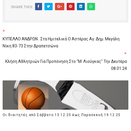
SHARE THIS:
«
ΚΥΠΕΛΛΟ ΑΝΔΡΩΝ : Στα Ημιτελικά Ο Αστέρας Αγ. Δημ. Μεγάλη
Νίκη 83-73 Στην Δραπετσώνα
»
Κλήση Αθλητριών Για Προπόνηση Στο "Μ. Λιούγκας" Την Δευτέρα
08.01.24
Οι διαιτητές από Σάββατο 13.12.25 έως Παρασκευή 19.12.25