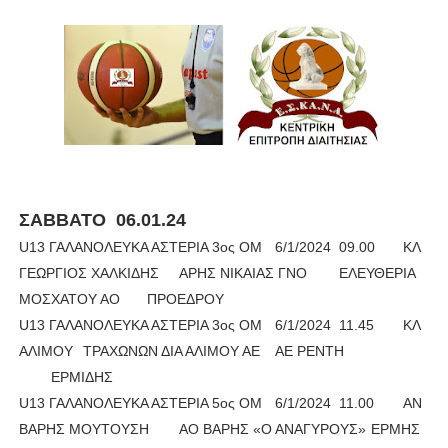
ΧΡΟΝΙΑ ΠΟΛΛΑ ΣΤΟ ΕΛΛΗΝΙΚΟ ΜΠΑΣΚΕΤ : 39Η ΕΠΕΤΕΙΟΣ ΑΠΟ 
Ο δρόμος για τον 29ο τελικό κυπέλλου ανδρών ΕΣΚΑΝΑ Μανδρα
U21: Τεράστια πρόκριση για τον Πανελευσινιακό στον τελικό 
Γ΄ανδρών play offs : "Σκληρό" καρύδι η Φιλία Περάματος έφερε
Play off B εφήβων Β φάση Στο f4 ΑΕ Ρέντη, Πέρα , Ερμής Αργυ
ΣΑΒΒΑΤΟ 06.01.24
U13 ΓΑΛΑΝΟΛΕΥΚΑ ΑΣΤΕΡΙΑ 3ος ΟΜ
6/1/2024
09.00
ΚΛ
ΓΕΩΡΓΙΟΣ ΧΑΛΚΙΔΗΣ
ΑΡΗΣ ΝΙΚΑΙΑΣ ΓΝΟ
ΕΛΕΥΘΕΡΙΑ
ΜΟΣΧΑΤΟΥ ΑΟ
ΠΡΟΕΔΡΟΥ
U13 ΓΑΛΑΝΟΛΕΥΚΑ ΑΣΤΕΡΙΑ 3ος ΟΜ
6/1/2024
11.45
ΚΛ
ΑΛΙΜΟΥ
ΤΡΑΧΩΝΩΝ ΔΙΑ ΑΛΙΜΟΥ ΑΕ
ΑΕ ΡΕΝΤΗ
ΕΡΜΙΔΗΣ
U13 ΓΑΛΑΝΟΛΕΥΚΑ ΑΣΤΕΡΙΑ 5ος ΟΜ
6/1/2024
11.00
ΑΝ
ΒΑΡΗΣ ΜΟΥΤΟΥΣΗ
ΑΟ ΒΑΡΗΣ «Ο ΑΝΑΓΥΡΟΥΣ»
ΕΡΜΗΣ