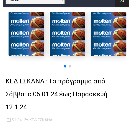
B ΕΦΗΒΩΝ F4 : Χάλκινο το Πέρα 71-56 την Δραπετσώνα στον μ
Στην National League 2 ο Μανδραϊκός 83-72 τον Εθνικό Λαγυν
Live streaming ΜΠΑΡΑΖ ΑΝΟΔΟΥ ΣΤΗΝ NL 2 : ΑΥΡΙΟ ΚΥΡΙΑΚΗ
Β΄ ΕΦΗΒΩΝ F4 : Εντυπωσιακός ο Ρέντης στον τελικό 104-77 τ
FINAL 4 B EΦΗΒΩΝ : ΗΜΙΤΕΛΙΚΟΙ ΣΗΜΕΡΑ ΑΕ ΡΕΝΤΗ ΔΡΑΠΕΤΣΩΝ
Γ ΑΝΔΡΩΝ play off: Ανέβηκε ο Προφήτης Ηλίας 77-73 μέσα στ
ΚΕΔ ΕΣΚΑΝΑ : Το πρόγραμμα από
Ολοκληρώνεται η μετακόμιση των γραφείων της ΕΣΚΑΝΑ στο
Σάββατο 06.01.24 έως Παρασκευή
ΤΕΛΙΚΟΣ U21 : Λύγισε στον τελικό με Αρετσού ο Πανελευσινια
12.1.24
ΚΟΡΑΣΙΔΕΣ : Ο Κρόνος Αγίου Δημητρίου τιμήθηκε από το ΔΣ τ
5.1.24
ΚΕΔ ΕΣΚΑΝΑ
TEΛΙΚΟΣ ΚΥΠΕΛΛΟΥ: Κυπελλούχος ο Μανδραϊκός σε ματς θρίλ