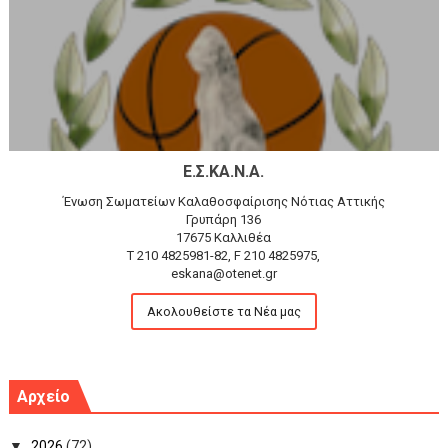
Ε.Σ.ΚΑ.Ν.Α.
Ένωση Σωματείων Καλαθοσφαίρισης Νότιας Αττικής
Γρυπάρη 136
17675 Καλλιθέα
T 210 4825981-82, F 210 4825975,
eskana@otenet.gr
Ακολουθείστε τα Νέα μας
Αρχείο
▼
2026
(72)