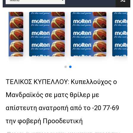
B ΕΦΗΒΩΝ F4 : Χάλκινο το Πέρα 71-56 την Δραπετσώνα στον μ
Στην National League 2 ο Μανδραϊκός 83-72 τον Εθνικό Λαγυν
Live streaming ΜΠΑΡΑΖ ΑΝΟΔΟΥ ΣΤΗΝ NL 2 : ΑΥΡΙΟ ΚΥΡΙΑΚΗ
Β΄ ΕΦΗΒΩΝ F4 : Εντυπωσιακός ο Ρέντης στον τελικό 104-77 τ
FINAL 4 B EΦΗΒΩΝ : ΗΜΙΤΕΛΙΚΟΙ ΣΗΜΕΡΑ ΑΕ ΡΕΝΤΗ ΔΡΑΠΕΤΣΩΝ
Γ ΑΝΔΡΩΝ play off: Ανέβηκε ο Προφήτης Ηλίας 77-73 μέσα στ
TEΛΙΚΟΣ ΚΥΠΕΛΛΟΥ: Κυπελλούχος ο
Ολοκληρώνεται η μετακόμιση των γραφείων της ΕΣΚΑΝΑ στο
Μανδραϊκός σε ματς θρίλερ με
ΤΕΛΙΚΟΣ U21 : Λύγισε στον τελικό με Αρετσού ο Πανελευσινια
απίστευτη ανατροπή από το -20 77-69
ΚΟΡΑΣΙΔΕΣ : Ο Κρόνος Αγίου Δημητρίου τιμήθηκε από το ΔΣ τ
την φοβερή Προοδευτική
TEΛΙΚΟΣ ΚΥΠΕΛΛΟΥ: Κυπελλούχος ο Μανδραϊκός σε ματς θρίλ