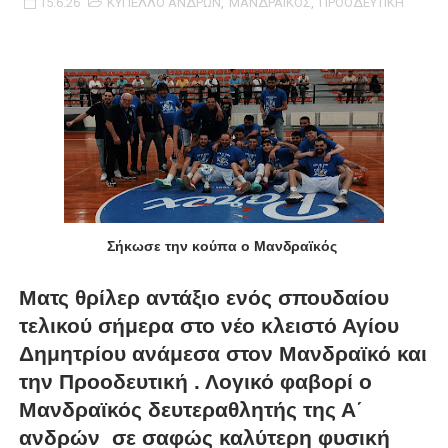
15.6.26
ΚΥΠΕΛΛΟ ΑΝΔΡΩΝ
,
ΜΑΝΔΡΑΪΚΟΣ
,
ΠΡΟΟΔΕΥΤΙΚΗ
ΧΡΟΝΙΑ ΠΟΛΛΑ ΣΤΟ ΕΛΛΗΝΙΚΟ ΜΠΑΣΚΕΤ : 39Η ΕΠΕΤΕΙΟΣ ΑΠΟ 
Ο δρόμος για τον 29ο τελικό κυπέλλου ανδρών ΕΣΚΑΝΑ Μανδρα
U21: Τεράστια πρόκριση για τον Πανελευσινιακό στον τελικό 
Γ΄ανδρών play offs : "Σκληρό" καρύδι η Φιλία Περάματος έφερε
Play off B εφήβων Β φάση Στο f4 ΑΕ Ρέντη, Πέρα , Ερμής Αργυ
Σήκωσε την κούπα ο Μανδραϊκός
Ματς θρίλερ αντάξιο ενός σπουδαίου
τελικού σήμερα στο νέο κλειστό Αγίου
Δημητρίου ανάμεσα στον Μανδραϊκό και
την Προοδευτική . Λογικό φαβορί ο
Μανδραϊκός δευτεραθλητής της Α΄
ανδρών σε σαφώς καλύτερη φυσική