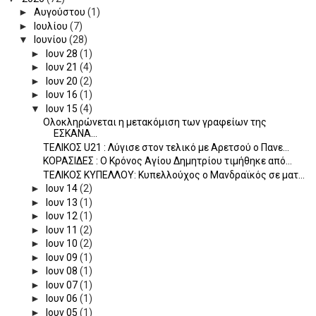
►
Αυγούστου
(1)
►
Ιουλίου
(7)
▼
Ιουνίου
(28)
►
Ιουν 28
(1)
►
Ιουν 21
(4)
►
Ιουν 20
(2)
►
Ιουν 16
(1)
▼
Ιουν 15
(4)
Ολοκληρώνεται η μετακόμιση των γραφείων της
ΕΣΚΑΝΑ...
ΤΕΛΙΚΟΣ U21 : Λύγισε στον τελικό με Αρετσού ο Πανε...
ΚΟΡΑΣΙΔΕΣ : Ο Κρόνος Αγίου Δημητρίου τιμήθηκε από...
TEΛΙΚΟΣ ΚΥΠΕΛΛΟΥ: Κυπελλούχος ο Μανδραϊκός σε ματ...
►
Ιουν 14
(2)
►
Ιουν 13
(1)
►
Ιουν 12
(1)
►
Ιουν 11
(2)
►
Ιουν 10
(2)
►
Ιουν 09
(1)
►
Ιουν 08
(1)
►
Ιουν 07
(1)
►
Ιουν 06
(1)
►
Ιουν 05
(1)