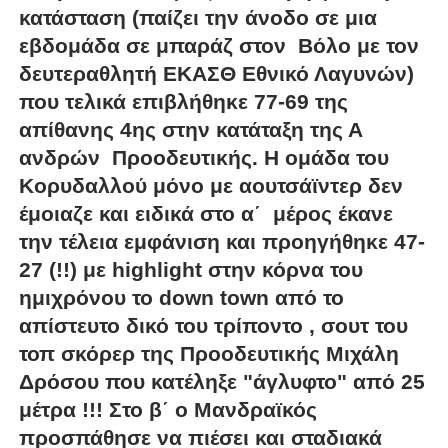
κατάσταση (παίζει την άνοδο σε μια
εβδομάδα σε μπαράζ στον Βόλο με τον
δευτεραθλητή ΕΚΑΣΘ Εθνικό Λαγυνών)
που τελικά επιβλήθηκε 77-69 της
απίθανης 4ης στην κατάταξη της Α
ανδρών Προοδευτικής. Η ομάδα του
Κορυδαλλού μόνο με αουτσάϊντερ δεν
έμοιαζε και ειδικά στο α΄ μέρος έκανε
την τέλεια εμφάνιση και προηγήθηκε 47-
27 (!!) με highlight στην κόρνα του
ημιχρόνου το down town από το
απίστευτο δικό του τρίποντο , σουτ του
τοπ σκόρερ της Προοδευτικής Μιχάλη
Δρόσου που κατέληξε "άγλυφτο" από 25
μέτρα !!! Στο β΄ ο Μανδραϊκός
προσπάθησε να πιέσει και σταδιακά