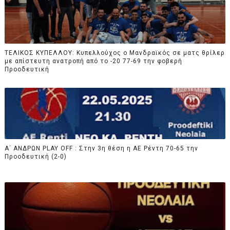
TEΛΙΚΟΣ ΚΥΠΕΛΛΟΥ: Κυπελλούχος ο Μανδραϊκός σε ματς θρίλερ
με απίστευτη ανατροπή από το -20 77-69 την φοβερή
Προοδευτική
Α΄ ΑΝΔΡΩΝ PLAY OFF : Στην 3η θέση η ΑΕ Ρέντη 70-65 την
Προοδευτική (2-0)