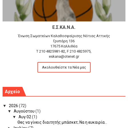
Ε.Σ.ΚΑ.Ν.Α.
Ένωση Σωματείων Καλαθοσφαίρισης Νότιας Αττικής
Γρυπάρη 136
17675 Καλλιθέα
T 210 4825981-82, F 210 4825975,
eskana@otenet.gr
Ακολουθείστε τα Νέα μας
Αρχείο
▼
2026
(72)
▼
Αυγούστου
(1)
▼
Αυγ 02
(1)
Θες να γίνεις διαιτητής μπάσκετ; Να η ευκαιρία...
►
Ιουλίου
(7)