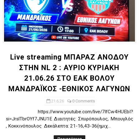
Live streaming ΜΠΑΡΑΖ ΑΝΟΔΟΥ
ΣΤΗΝ NL 2 : ΑΥΡΙΟ ΚΥΡΙΑΚΗ
21.06.26 ΣΤΟ ΕΑΚ ΒΟΛΟΥ
ΜΑΝΔΡΑΪΚΟΣ -ΕΘΝΙΚΟΣ ΛΑΓΥΝΩΝ
21.6.26
0 Comments
https://www.youtube.com/live/7lfCw4HUEbI?
si=JrslTbrOYf7JNU1E Διαιτητές: Σπυρόπουλος, Μπουγλός
, Κοκκινόπουλος Δεκάλεπτα: 21-16,43-36(ημιχ...