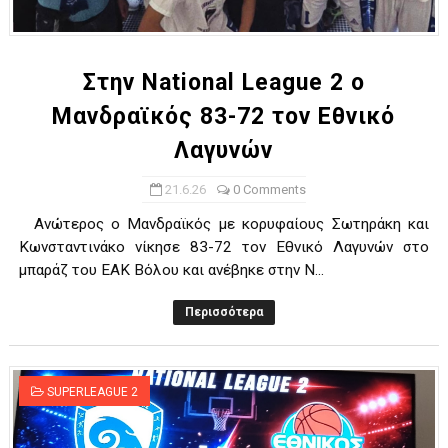
ΧΡΟΝΙΑ ΠΟΛΛΑ ΣΤΟ ΕΛΛΗΝΙΚΟ ΜΠΑΣΚΕΤ : 39Η ΕΠΕΤΕΙΟΣ ΑΠΟ 
Ο δρόμος για τον 29ο τελικό κυπέλλου ανδρών ΕΣΚΑΝΑ Μανδρα
Στην National League 2 ο
Μανδραϊκός 83-72 τον Εθνικό
U21: Τεράστια πρόκριση για τον Πανελευσινιακό στον τελικό 
Λαγυνών
Γ΄ανδρών play offs : "Σκληρό" καρύδι η Φιλία Περάματος έφερε
21.6.26
0 Comments
Play off B εφήβων Β φάση Στο f4 ΑΕ Ρέντη, Πέρα , Ερμής Αργυ
Ανώτερος ο Μανδραϊκός με κορυφαίους Σωτηράκη και
Κωνσταντινάκο νίκησε 83-72 τον Εθνικό Λαγυνών στο
μπαράζ του ΕΑΚ Βόλου και ανέβηκε στην N...
Περισσότερα
SUPERLEAGUE 2