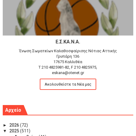
Ε.Σ.ΚΑ.Ν.Α.
Ένωση Σωματείων Καλαθοσφαίρισης Νότιας Αττικής
Γρυπάρη 136
17675 Καλλιθέα
T 210 4825981-82, F 210 4825975,
eskana@otenet.gr
Ακολουθείστε τα Νέα μας
Αρχείο
►
2026
(72)
▼
2025
(511)