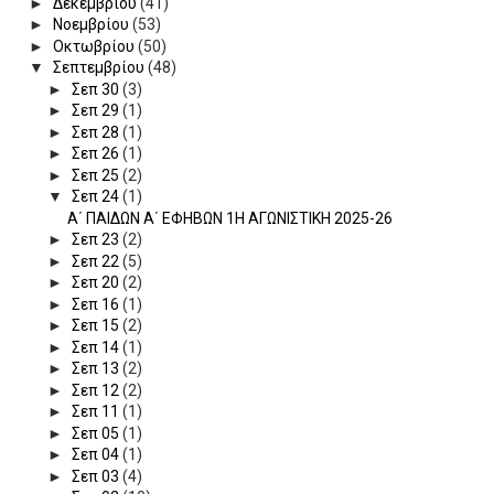
►
Δεκεμβρίου
(41)
►
Νοεμβρίου
(53)
►
Οκτωβρίου
(50)
▼
Σεπτεμβρίου
(48)
►
Σεπ 30
(3)
►
Σεπ 29
(1)
►
Σεπ 28
(1)
►
Σεπ 26
(1)
►
Σεπ 25
(2)
▼
Σεπ 24
(1)
Α΄ ΠΑΙΔΩΝ Α΄ ΕΦΗΒΩΝ 1Η ΑΓΩΝΙΣΤΙΚΗ 2025-26
►
Σεπ 23
(2)
►
Σεπ 22
(5)
►
Σεπ 20
(2)
►
Σεπ 16
(1)
►
Σεπ 15
(2)
►
Σεπ 14
(1)
►
Σεπ 13
(2)
►
Σεπ 12
(2)
►
Σεπ 11
(1)
►
Σεπ 05
(1)
►
Σεπ 04
(1)
►
Σεπ 03
(4)