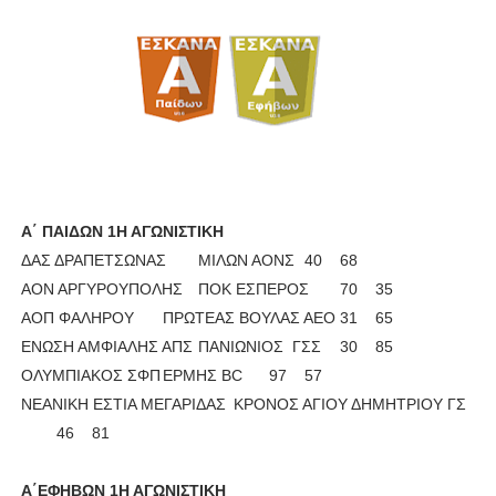
ΧΡΟΝΙΑ ΠΟΛΛΑ ΣΤΟ ΕΛΛΗΝΙΚΟ ΜΠΑΣΚΕΤ : 39Η ΕΠΕΤΕΙΟΣ ΑΠΟ 
Ο δρόμος για τον 29ο τελικό κυπέλλου ανδρών ΕΣΚΑΝΑ Μανδρα
U21: Τεράστια πρόκριση για τον Πανελευσινιακό στον τελικό 
Γ΄ανδρών play offs : "Σκληρό" καρύδι η Φιλία Περάματος έφερε
Play off B εφήβων Β φάση Στο f4 ΑΕ Ρέντη, Πέρα , Ερμής Αργυ
Α΄ ΠΑΙΔΩΝ 1Η ΑΓΩΝΙΣΤΙΚΗ
ΔΑΣ ΔΡΑΠΕΤΣΩΝΑΣ
ΜΙΛΩΝ ΑΟΝΣ
40
68
ΑΟΝ ΑΡΓΥΡΟΥΠΟΛΗΣ
ΠΟΚ ΕΣΠΕΡΟΣ
70
35
ΑΟΠ ΦΑΛΗΡΟΥ
ΠΡΩΤΕΑΣ ΒΟΥΛΑΣ ΑΕΟ
31
65
ΕΝΩΣΗ ΑΜΦΙΑΛΗΣ ΑΠΣ
ΠΑΝΙΩΝΙΟΣ ΓΣΣ
30
85
ΟΛΥΜΠΙΑΚΟΣ ΣΦΠ
ΕΡΜΗΣ BC
97
57
ΝΕΑΝΙΚΗ ΕΣΤΙΑ ΜΕΓΑΡΙΔΑΣ
ΚΡΟΝΟΣ ΑΓΙΟΥ ΔΗΜΗΤΡΙΟΥ ΓΣ
46
81
Α΄ΕΦΗΒΩΝ 1Η ΑΓΩΝΙΣΤΙΚΗ