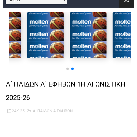
B ΕΦΗΒΩΝ F4 : Χάλκινο το Πέρα 71-56 την Δραπετσώνα στον μ
Στην National League 2 ο Μανδραϊκός 83-72 τον Εθνικό Λαγυν
Live streaming ΜΠΑΡΑΖ ΑΝΟΔΟΥ ΣΤΗΝ NL 2 : ΑΥΡΙΟ ΚΥΡΙΑΚΗ
Β΄ ΕΦΗΒΩΝ F4 : Εντυπωσιακός ο Ρέντης στον τελικό 104-77 τ
FINAL 4 B EΦΗΒΩΝ : ΗΜΙΤΕΛΙΚΟΙ ΣΗΜΕΡΑ ΑΕ ΡΕΝΤΗ ΔΡΑΠΕΤΣΩΝ
Γ ΑΝΔΡΩΝ play off: Ανέβηκε ο Προφήτης Ηλίας 77-73 μέσα στ
Α΄ ΠΑΙΔΩΝ Α΄ ΕΦΗΒΩΝ 1Η ΑΓΩΝΙΣΤΙΚΗ
Ολοκληρώνεται η μετακόμιση των γραφείων της ΕΣΚΑΝΑ στο
2025-26
ΤΕΛΙΚΟΣ U21 : Λύγισε στον τελικό με Αρετσού ο Πανελευσινια
24.9.25
Α΄ ΠΑΙΔΩΝ Α ΕΦΗΒΩΝ
ΚΟΡΑΣΙΔΕΣ : Ο Κρόνος Αγίου Δημητρίου τιμήθηκε από το ΔΣ τ
TEΛΙΚΟΣ ΚΥΠΕΛΛΟΥ: Κυπελλούχος ο Μανδραϊκός σε ματς θρίλ