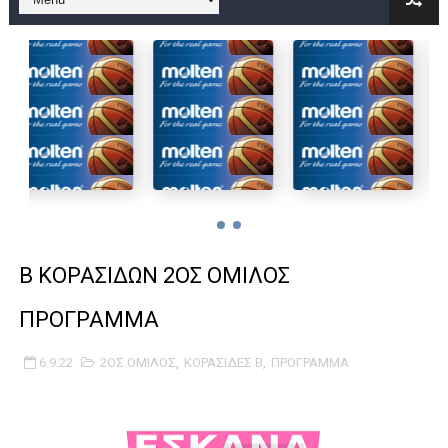
B ΕΦΗΒΩΝ F4 : Χάλκινο το Πέρα 71-56 την Δραπετσώνα στον μ
Στην National League 2 ο Μανδραϊκός 83-72 τον Εθνικό Λαγυν
Live streaming ΜΠΑΡΑΖ ΑΝΟΔΟΥ ΣΤΗΝ NL 2 : ΑΥΡΙΟ ΚΥΡΙΑΚΗ
Β΄ ΕΦΗΒΩΝ F4 : Εντυπωσιακός ο Ρέντης στον τελικό 104-77 τ
FINAL 4 B EΦΗΒΩΝ : ΗΜΙΤΕΛΙΚΟΙ ΣΗΜΕΡΑ ΑΕ ΡΕΝΤΗ ΔΡΑΠΕΤΣΩΝ
Γ ΑΝΔΡΩΝ play off: Ανέβηκε ο Προφήτης Ηλίας 77-73 μέσα στ
Β ΚΟΡΑΣΙΔΩΝ 2ΟΣ ΟΜΙΛΟΣ
Ολοκληρώνεται η μετακόμιση των γραφείων της ΕΣΚΑΝΑ στο
ΠΡΟΓΡΑΜΜΑ
ΤΕΛΙΚΟΣ U21 : Λύγισε στον τελικό με Αρετσού ο Πανελευσινια
6.9.22
2ΟΣ ΟΜΙΛΟΣ
,
ΚΟΡΑΣΙΔΕΣ Β
,
ΠΡΟΓΡΑΜΜΑ
ΚΟΡΑΣΙΔΕΣ : Ο Κρόνος Αγίου Δημητρίου τιμήθηκε από το ΔΣ τ
TEΛΙΚΟΣ ΚΥΠΕΛΛΟΥ: Κυπελλούχος ο Μανδραϊκός σε ματς θρίλ