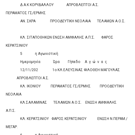
Δ.Α.Κ ΚΟΡΥΔΑΛΛΟΥ
ΑΠΡΟΒΛΕΠΤΟΙ Α.Σ.
ΠΕΡΑΜΑΤΟΣ ΓΣ/ΕΡΜΗΣ
0
0
ΑΝ. ΣΚΡΑ
ΠΡΟΟΔΕΥΤΙΚΗ ΝΕΟΛΑΙΑ
ΤΕΛΑΜΩΝ Α.Ο.Σ.
0
0
ΚΛ. ΣΙΤΑΠΟΘΗΚΩΝ
ΕΝΩΣΗ ΑΜΦΙΑΛΗΣ Α.Π.Σ.
ΦΑΡΟΣ
ΚΕΡΑΤΣΙΝΙΟΥ
0
0
5
η Αγωνιστική
Ημερομηνία
Ώρα
Γήπεδο
Α
γ
ώ
ν
α
ς
Σκορ
12/11/202
1ο ΚΛ.ΕΛΕΥΣΙΝΑΣ
ΦΙΛΟΘΕΗ ΜΑΓΟΥΛΑΣ
ΑΠΡΟΒΛΕΠΤΟΙ Α.Σ.
0
0
ΚΛ. ΙΚΟΝΙΟΥ
ΠΕΡΑΜΑΤΟΣ ΓΣ/ΕΡΜΗΣ
ΠΡΟΟΔΕΥΤΙΚΗ
ΝΕΟΛΑΙΑ
0
0
ΚΛ.ΣΑΛΑΜΙΝΑΣ
ΤΕΛΑΜΩΝ Α.Ο.Σ.
ΕΝΩΣΗ ΑΜΦΙΑΛΗΣ
Α.Π.Σ.
0
0
ΚΛ. ΚΕΡΑΤΣΙΝΙΟΥ
ΦΑΡΟΣ ΚΕΡΑΤΣΙΝΙΟΥ
ΕΝΩΣΗ Ν.ΠΕΡΑΜ./
ΜΕΓΑΡ.
0
0
6
η Αγωνιστική