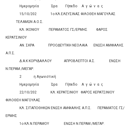
Ημερομηνία
Ώρα
Γήπεδο
Α
γ
ώ
ν
α
ς
Σκορ
15/10/202
1ο ΚΛ.ΕΛΕΥΣΙΝΑΣ
ΦΙΛΟΘΕΗ ΜΑΓΟΥΛΑΣ
ΤΕΛΑΜΩΝ Α.Ο.Σ.
0
0
ΚΛ. ΙΚΟΝΙΟΥ
ΠΕΡΑΜΑΤΟΣ ΓΣ/ΕΡΜΗΣ
ΦΑΡΟΣ
ΚΕΡΑΤΣΙΝΙΟΥ
0
0
ΑΝ. ΣΚΡΑ
ΠΡΟΟΔΕΥΤΙΚΗ ΝΕΟΛΑΙΑ
ΕΝΩΣΗ ΑΜΦΙΑΛΗΣ
Α.Π.Σ.
0
0
Δ.Α.Κ ΚΟΡΥΔΑΛΛΟΥ
ΑΠΡΟΒΛΕΠΤΟΙ Α.Σ.
ΕΝΩΣΗ
Ν.ΠΕΡΑΜ./ΜΕΓΑΡ.
0
0
2
η Αγωνιστική
Ημερομηνία
Ώρα
Γήπεδο
Α
γ
ώ
ν
α
ς
Σκορ
22/10/202
ΚΛ. ΚΕΡΑΤΣΙΝΙΟΥ
ΦΑΡΟΣ ΚΕΡΑΤΣΙΝΙΟΥ
ΦΙΛΟΘΕΗ ΜΑΓΟΥΛΑΣ
0
0
ΚΛ. ΣΙΤΑΠΟΘΗΚΩΝ
ΕΝΩΣΗ ΑΜΦΙΑΛΗΣ Α.Π.Σ.
ΠΕΡΑΜΑΤΟΣ ΓΣ/
ΕΡΜΗΣ
0
0
1ο ΚΛ.Ν.ΠΕΡΑΜΟΥ
ΕΝΩΣΗ Ν.ΠΕΡΑΜ./ΜΕΓΑΡ.