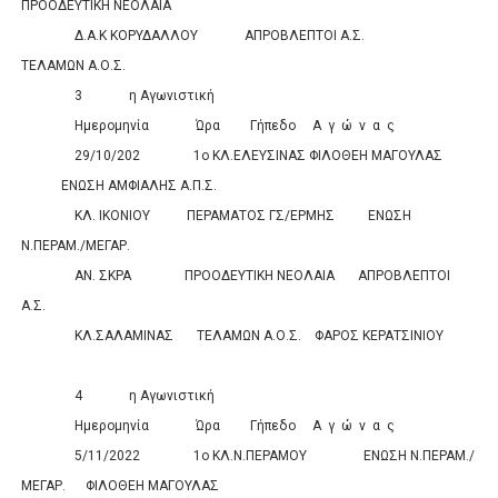
ΠΡΟΟΔΕΥΤΙΚΗ ΝΕΟΛΑΙΑ
0
0
Δ.Α.Κ ΚΟΡΥΔΑΛΛΟΥ
ΑΠΡΟΒΛΕΠΤΟΙ Α.Σ.
ΤΕΛΑΜΩΝ Α.Ο.Σ.
0
0
3
η Αγωνιστική
Ημερομηνία
Ώρα
Γήπεδο
Α
γ
ώ
ν
α
ς
Σκορ
29/10/202
1ο ΚΛ.ΕΛΕΥΣΙΝΑΣ
ΦΙΛΟΘΕΗ ΜΑΓΟΥΛΑΣ
ΕΝΩΣΗ ΑΜΦΙΑΛΗΣ Α.Π.Σ.
0
0
ΚΛ. ΙΚΟΝΙΟΥ
ΠΕΡΑΜΑΤΟΣ ΓΣ/ΕΡΜΗΣ
ΕΝΩΣΗ
Ν.ΠΕΡΑΜ./ΜΕΓΑΡ.
0
0
ΑΝ. ΣΚΡΑ
ΠΡΟΟΔΕΥΤΙΚΗ ΝΕΟΛΑΙΑ
ΑΠΡΟΒΛΕΠΤΟΙ
Α.Σ.
0
0
ΚΛ.ΣΑΛΑΜΙΝΑΣ
ΤΕΛΑΜΩΝ Α.Ο.Σ.
ΦΑΡΟΣ ΚΕΡΑΤΣΙΝΙΟΥ
0
0
4
η Αγωνιστική
Ημερομηνία
Ώρα
Γήπεδο
Α
γ
ώ
ν
α
ς
Σκορ
5/11/2022
1ο ΚΛ.Ν.ΠΕΡΑΜΟΥ
ΕΝΩΣΗ Ν.ΠΕΡΑΜ./
ΜΕΓΑΡ.
ΦΙΛΟΘΕΗ ΜΑΓΟΥΛΑΣ
0
0