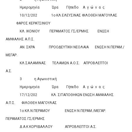
Ημερομηνία
Ώρα
Γήπεδο
Α
γ
ώ
ν
α
ς
Σκορ
10/12/202
1ο ΚΛ.ΕΛΕΥΣΙΝΑΣ
ΦΙΛΟΘΕΗ ΜΑΓΟΥΛΑΣ
ΦΑΡΟΣ ΚΕΡΑΤΣΙΝΙΟΥ
0
0
ΚΛ. ΙΚΟΝΙΟΥ
ΠΕΡΑΜΑΤΟΣ ΓΣ/ΕΡΜΗΣ
ΕΝΩΣΗ
ΑΜΦΙΑΛΗΣ Α.Π.Σ.
0
0
ΑΝ. ΣΚΡΑ
ΠΡΟΟΔΕΥΤΙΚΗ ΝΕΟΛΑΙΑ
ΕΝΩΣΗ Ν.ΠΕΡΑΜ./
ΜΕΓΑΡ.
0
0
ΚΛ.ΣΑΛΑΜΙΝΑΣ
ΤΕΛΑΜΩΝ Α.Ο.Σ.
ΑΠΡΟΒΛΕΠΤΟΙ
Α.Σ.
0
0
3
η Αγωνιστική
Ημερομηνία
Ώρα
Γήπεδο
Α
γ
ώ
ν
α
ς
Σκορ
17/12/202
ΚΛ. ΣΙΤΑΠΟΘΗΚΩΝ
ΕΝΩΣΗ ΑΜΦΙΑΛΗΣ
Α.Π.Σ.
ΦΙΛΟΘΕΗ ΜΑΓΟΥΛΑΣ
0
0
1ο ΚΛ.Ν.ΠΕΡΑΜΟΥ
ΕΝΩΣΗ Ν.ΠΕΡΑΜ./ΜΕΓΑΡ.
ΠΕΡΑΜΑΤΟΣ ΓΣ/ΕΡΜΗΣ
0
0
Δ.Α.Κ ΚΟΡΥΔΑΛΛΟΥ
ΑΠΡΟΒΛΕΠΤΟΙ Α.Σ.