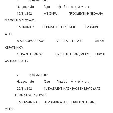
Ημερομηνία
Ώρα
Γήπεδο
Α
γ
ώ
ν
α
ς
Σκορ
19/11/202
ΑΝ. ΣΚΡΑ
ΠΡΟΟΔΕΥΤΙΚΗ ΝΕΟΛΑΙΑ
ΦΙΛΟΘΕΗ ΜΑΓΟΥΛΑΣ
0
0
ΚΛ. ΙΚΟΝΙΟΥ
ΠΕΡΑΜΑΤΟΣ ΓΣ/ΕΡΜΗΣ
ΤΕΛΑΜΩΝ
Α.Ο.Σ.
0
0
Δ.Α.Κ ΚΟΡΥΔΑΛΛΟΥ
ΑΠΡΟΒΛΕΠΤΟΙ Α.Σ.
ΦΑΡΟΣ
ΚΕΡΑΤΣΙΝΙΟΥ
0
0
1ο ΚΛ.Ν.ΠΕΡΑΜΟΥ
ΕΝΩΣΗ Ν.ΠΕΡΑΜ./ΜΕΓΑΡ.
ΕΝΩΣΗ
ΑΜΦΙΑΛΗΣ Α.Π.Σ.
7
η Αγωνιστική
Ημερομηνία
Ώρα
Γήπεδο
Α
γ
ώ
ν
α
ς
Σκορ
26/11/202
1ο ΚΛ.ΕΛΕΥΣΙΝΑΣ
ΦΙΛΟΘΕΗ ΜΑΓΟΥΛΑΣ
ΠΕΡΑΜΑΤΟΣ ΓΣ/ΕΡΜΗΣ
0
0
ΚΛ.ΣΑΛΑΜΙΝΑΣ
ΤΕΛΑΜΩΝ Α.Ο.Σ.
ΕΝΩΣΗ Ν.ΠΕΡΑΜ./
ΜΕΓΑΡ.
0
0