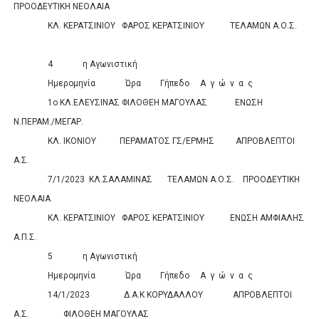
ΠΡΟΟΔΕΥΤΙΚΗ ΝΕΟΛΑΙΑ
0
0
ΚΛ. ΚΕΡΑΤΣΙΝΙΟΥ
ΦΑΡΟΣ ΚΕΡΑΤΣΙΝΙΟΥ
ΤΕΛΑΜΩΝ Α.Ο.Σ.
0
0
4
η Αγωνιστική
Ημερομηνία
Ώρα
Γήπεδο
Α
γ
ώ
ν
α
ς
Σκορ
1ο ΚΛ.ΕΛΕΥΣΙΝΑΣ
ΦΙΛΟΘΕΗ ΜΑΓΟΥΛΑΣ
ΕΝΩΣΗ
Ν.ΠΕΡΑΜ./ΜΕΓΑΡ.
0
0
ΚΛ. ΙΚΟΝΙΟΥ
ΠΕΡΑΜΑΤΟΣ ΓΣ/ΕΡΜΗΣ
ΑΠΡΟΒΛΕΠΤΟΙ
Α.Σ.
0
0
7/1/2023
ΚΛ.ΣΑΛΑΜΙΝΑΣ
ΤΕΛΑΜΩΝ Α.Ο.Σ.
ΠΡΟΟΔΕΥΤΙΚΗ
ΝΕΟΛΑΙΑ
0
0
ΚΛ. ΚΕΡΑΤΣΙΝΙΟΥ
ΦΑΡΟΣ ΚΕΡΑΤΣΙΝΙΟΥ
ΕΝΩΣΗ ΑΜΦΙΑΛΗΣ
Α.Π.Σ.
0
0
5
η Αγωνιστική
Ημερομηνία
Ώρα
Γήπεδο
Α
γ
ώ
ν
α
ς
Σκορ
14/1/2023
Δ.Α.Κ ΚΟΡΥΔΑΛΛΟΥ
ΑΠΡΟΒΛΕΠΤΟΙ
Α.Σ.
ΦΙΛΟΘΕΗ ΜΑΓΟΥΛΑΣ
0
0