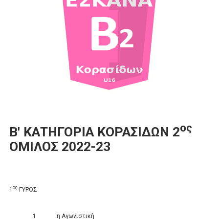
ΧΡΟΝΙΑ ΠΟΛΛΑ ΣΤΟ ΕΛΛΗΝΙΚΟ ΜΠΑΣΚΕΤ : 39Η ΕΠΕΤΕΙΟΣ ΑΠΟ 
Ο δρόμος για τον 29ο τελικό κυπέλλου ανδρών ΕΣΚΑΝΑ Μανδρα
U21: Τεράστια πρόκριση για τον Πανελευσινιακό στον τελικό 
Γ΄ανδρών play offs : "Σκληρό" καρύδι η Φιλία Περάματος έφερε
Play off B εφήβων Β φάση Στο f4 ΑΕ Ρέντη, Πέρα , Ερμής Αργυ
ος
B
' ΚΑΤΗΓΟΡΙΑ ΚΟΡΑΣΙΔΩΝ 2
ΟΜΙΛΟΣ 2022-23
ος
1
ΓΥΡΟΣ
1
η Αγωνιστική