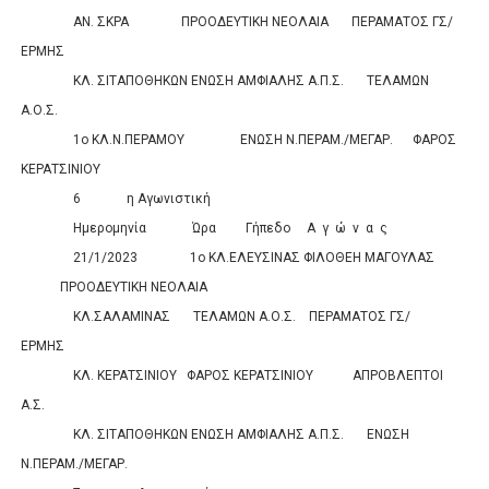
ΑΝ. ΣΚΡΑ
ΠΡΟΟΔΕΥΤΙΚΗ ΝΕΟΛΑΙΑ
ΠΕΡΑΜΑΤΟΣ ΓΣ/
ΕΡΜΗΣ
0
0
ΚΛ. ΣΙΤΑΠΟΘΗΚΩΝ
ΕΝΩΣΗ ΑΜΦΙΑΛΗΣ Α.Π.Σ.
ΤΕΛΑΜΩΝ
Α.Ο.Σ.
0
0
1ο ΚΛ.Ν.ΠΕΡΑΜΟΥ
ΕΝΩΣΗ Ν.ΠΕΡΑΜ./ΜΕΓΑΡ.
ΦΑΡΟΣ
ΚΕΡΑΤΣΙΝΙΟΥ
0
0
6
η Αγωνιστική
Ημερομηνία
Ώρα
Γήπεδο
Α
γ
ώ
ν
α
ς
Σκορ
21/1/2023
1ο ΚΛ.ΕΛΕΥΣΙΝΑΣ
ΦΙΛΟΘΕΗ ΜΑΓΟΥΛΑΣ
ΠΡΟΟΔΕΥΤΙΚΗ ΝΕΟΛΑΙΑ
0
0
ΚΛ.ΣΑΛΑΜΙΝΑΣ
ΤΕΛΑΜΩΝ Α.Ο.Σ.
ΠΕΡΑΜΑΤΟΣ ΓΣ/
ΕΡΜΗΣ
0
0
ΚΛ. ΚΕΡΑΤΣΙΝΙΟΥ
ΦΑΡΟΣ ΚΕΡΑΤΣΙΝΙΟΥ
ΑΠΡΟΒΛΕΠΤΟΙ
Α.Σ.
0
0
ΚΛ. ΣΙΤΑΠΟΘΗΚΩΝ
ΕΝΩΣΗ ΑΜΦΙΑΛΗΣ Α.Π.Σ.
ΕΝΩΣΗ
Ν.ΠΕΡΑΜ./ΜΕΓΑΡ.
0
0