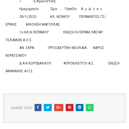
7
η Αγωνιστική
Ημερομηνία
Ώρα
Γήπεδο
Α
γ
ώ
ν
α
ς
Σκορ
28/1/2023
ΚΛ. ΙΚΟΝΙΟΥ
ΠΕΡΑΜΑΤΟΣ ΓΣ/
ΕΡΜΗΣ
ΦΙΛΟΘΕΗ ΜΑΓΟΥΛΑΣ
0
0
1ο ΚΛ.Ν.ΠΕΡΑΜΟΥ
ΕΝΩΣΗ Ν.ΠΕΡΑΜ./ΜΕΓΑΡ.
ΤΕΛΑΜΩΝ Α.Ο.Σ.
0
0
ΑΝ. ΣΚΡΑ
ΠΡΟΟΔΕΥΤΙΚΗ ΝΕΟΛΑΙΑ
ΦΑΡΟΣ
ΚΕΡΑΤΣΙΝΙΟΥ
0
0
Δ.Α.Κ ΚΟΡΥΔΑΛΛΟΥ
ΑΠΡΟΒΛΕΠΤΟΙ Α.Σ.
ΕΝΩΣΗ
ΑΜΦΙΑΛΗΣ Α.Π.Σ.
0
SHARE THIS: