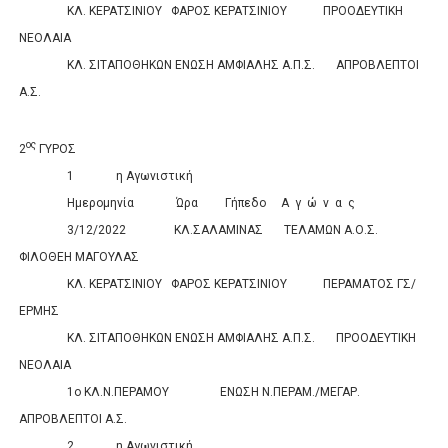
ΚΛ. ΚΕΡΑΤΣΙΝΙΟΥ
ΦΑΡΟΣ ΚΕΡΑΤΣΙΝΙΟΥ
ΠΡΟΟΔΕΥΤΙΚΗ
ΝΕΟΛΑΙΑ
0
0
ΚΛ. ΣΙΤΑΠΟΘΗΚΩΝ
ΕΝΩΣΗ ΑΜΦΙΑΛΗΣ Α.Π.Σ.
ΑΠΡΟΒΛΕΠΤΟΙ
Α.Σ.
0
0
ος
2
ΓΥΡΟΣ
1
η Αγωνιστική
Ημερομηνία
Ώρα
Γήπεδο
Α
γ
ώ
ν
α
ς
Σκορ
3/12/2022
ΚΛ.ΣΑΛΑΜΙΝΑΣ
ΤΕΛΑΜΩΝ Α.Ο.Σ.
ΦΙΛΟΘΕΗ ΜΑΓΟΥΛΑΣ
0
0
ΚΛ. ΚΕΡΑΤΣΙΝΙΟΥ
ΦΑΡΟΣ ΚΕΡΑΤΣΙΝΙΟΥ
ΠΕΡΑΜΑΤΟΣ ΓΣ/
ΕΡΜΗΣ
0
0
ΚΛ. ΣΙΤΑΠΟΘΗΚΩΝ
ΕΝΩΣΗ ΑΜΦΙΑΛΗΣ Α.Π.Σ.
ΠΡΟΟΔΕΥΤΙΚΗ
ΝΕΟΛΑΙΑ
0
0
1ο ΚΛ.Ν.ΠΕΡΑΜΟΥ
ΕΝΩΣΗ Ν.ΠΕΡΑΜ./ΜΕΓΑΡ.
ΑΠΡΟΒΛΕΠΤΟΙ Α.Σ.
0
0
2
η Αγωνιστική