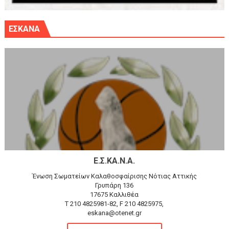
ΕΣΚΑΝΑ
Ε.Σ.ΚΑ.Ν.Α.
Ένωση Σωματείων Καλαθοσφαίρισης Νότιας Αττικής
Γρυπάρη 136
17675 Καλλιθέα
T 210 4825981-82, F 210 4825975,
eskana@otenet.gr