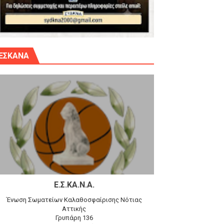
γίου Δημητρίου την Κυριακή 14.6.26
ΕΣΚΑΝΑ
αγώνα)
 τον Προφήτη Ηλία 78-74 στα Καμίνια
Ε.Σ.ΚΑ.Ν.Α.
Ένωση Σωματείων Καλαθοσφαίρισης Νότιας
Αττικής
Γρυπάρη 136