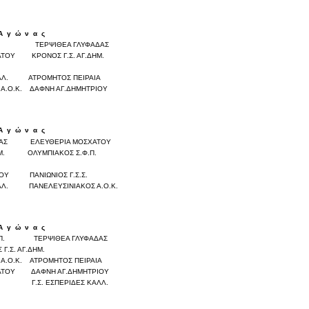
Α
γ
ώ
ν
α
ς
Σκορ
ΤΕΡΨΙΘΕΑ ΓΛΥΦΑΔΑΣ
0
0
ΑΤΟΥ
ΚΡΟΝΟΣ Γ.Σ. ΑΓ.ΔΗΜ.
0
0
0
0
ΛΛ.
ΑΤΡΟΜΗΤΟΣ ΠΕΙΡΑΙΑ
0
0
Α.Ο.Κ.
ΔΑΦΝΗ ΑΓ.ΔΗΜΗΤΡΙΟΥ
0
0
Α
γ
ώ
ν
α
ς
Σκορ
ΔΑΣ
ΕΛΕΥΘΕΡΙΑ ΜΟΣΧΑΤΟΥ
0
0
Μ.
ΟΛΥΜΠΙΑΚΟΣ Σ.Φ.Π.
0
0
ΙΟΥ
ΠΑΝΙΩΝΙΟΣ Γ.Σ.Σ.
0
0
ΛΛ.
ΠΑΝΕΛΕΥΣΙΝΙΑΚΟΣ Α.Ο.Κ.
Α
γ
ώ
ν
α
ς
Σκορ
Π.
ΤΕΡΨΙΘΕΑ ΓΛΥΦΑΔΑΣ
0
0
Γ.Σ. ΑΓ.ΔΗΜ.
0
0
Α.Ο.Κ.
ΑΤΡΟΜΗΤΟΣ ΠΕΙΡΑΙΑ
0
0
ΑΤΟΥ
ΔΑΦΝΗ ΑΓ.ΔΗΜΗΤΡΙΟΥ
0
0
Γ.Σ. ΕΣΠΕΡΙΔΕΣ ΚΑΛΛ.
0
0