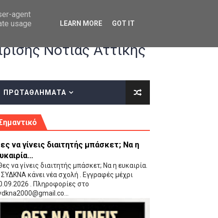
user-agent
rate usage
LEARN MORE
GOT IT
ρισης Νότιας Αττικής
ΠΡΩΤΑΘΛΗΜΑΤΑ
κές οδηγίες επί του ΚΑΝΟΝΙΣΜΟΥ ΕΓΓΡΑΦΩΝ-ΜΕΤΑΓΡΑΦΩΝ ΤΗΣ ΕΟΚ
Σημαντικό
ες να γίνεις διαιτητής μπάσκετ; Να η
υκαιρία...
ες να γίνεις διαιτητής μπάσκετ; Να η ευκαιρία.
 ΣΥΔΚΝΑ κάνει νέα σχολή . Εγγραφές μέχρι
0.09.2026 . Πληροφορίες στο
 Παίδων (VIDEO)
ydkna2000@gmail.co...
Ρέντη