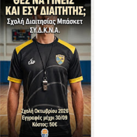
ΪΚΟΣ -ΕΘΝΙΚΟΣ ΛΑΓΥΝΩΝ
φήβων - Στον τελικό με Ερμή Αργ. νίκησε 72-54 το Πέρα
. -ΠΕΡΑ (21.30)
ς)
 τιτλου στην Ένωση
ο -20 77-69 την φοβερή Προοδευτική