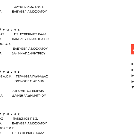
ΟΛΥΜΠΙΑΚΟΣ Σ.Φ.Π.
0
0
ΙΑ
ΕΛΕΥΘΕΡΙΑ ΜΟΣΧΑΤΟΥ
0
0
Α
γ
ώ
ν
α
ς
Σκορ
ΔΑΣ
Γ.Σ. ΕΣΠΕΡΙΔΕΣ ΚΑΛΛ.
0
0
Μ.
ΠΑΝΕΛΕΥΣΙΝΙΑΚΟΣ Α.Ο.Κ.
0
0
Σ Γ.Σ.Σ.
0
0
.
ΕΛΕΥΘΕΡΙΑ ΜΟΣΧΑΤΟΥ
0
0
ΙΑ
ΔΑΦΝΗ ΑΓ.ΔΗΜΗΤΡΙΟΥ
0
0
Α
γ
ώ
ν
α
ς
Σκορ
 Α.Ο.Κ.
ΤΕΡΨΙΘΕΑ ΓΛΥΦΑΔΑΣ
0
0
ΚΡΟΝΟΣ Γ.Σ. ΑΓ.ΔΗΜ.
0
0
0
0
.
ΑΤΡΟΜΗΤΟΣ ΠΕΙΡΑΙΑ
0
0
ΛΛ.
ΔΑΦΝΗ ΑΓ.ΔΗΜΗΤΡΙΟΥ
0
0
Α
γ
ώ
ν
α
ς
Σκορ
ΑΣ
ΠΑΝΙΩΝΙΟΣ Γ.Σ.Σ.
0
0
Μ.
ΕΛΕΥΘΕΡΙΑ ΜΟΣΧΑΤΟΥ
0
0
ΟΣ Σ.Φ.Π.
0
0
ΙΑ
Γ.Σ. ΕΣΠΕΡΙΔΕΣ ΚΑΛΛ.
0
0