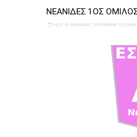
B ΕΦΗΒΩΝ F4 : Χάλκινο το Π
ΝΕΑΝΙΔΕΣ 1ΟΣ ΟΜΙΛΟ
Στην National League 2 ο Μα
6.9.22
ΝΕΑΝΙΔΕΣ
,
ΠΡΟΓΡΑΜΜΑ 1ΟΣ ΟΜΙΛ
Live streaming ΜΠΑΡΑΖ ΑΝΟ
Β΄ ΕΦΗΒΩΝ F4 : Εντυπωσιακός
FINAL 4 B EΦΗΒΩΝ : ΗΜΙΤΕΛΙ
Γ ΑΝΔΡΩΝ play off: Ανέβηκε 
Ολοκληρώνεται η μετακόμισ
ΤΕΛΙΚΟΣ U21 : Λύγισε στον τ
ΚΟΡΑΣΙΔΕΣ : Ο Κρόνος Αγίου 
TEΛΙΚΟΣ ΚΥΠΕΛΛΟΥ: Κυπελλού