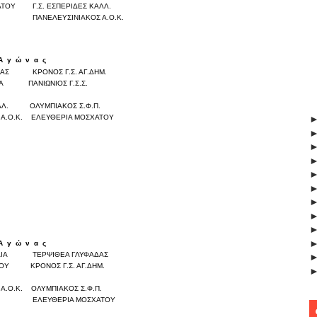
ΑΤΟΥ
Γ.Σ. ΕΣΠΕΡΙΔΕΣ ΚΑΛΛ.
0
0
ΠΑΝΕΛΕΥΣΙΝΙΑΚΟΣ Α.Ο.Κ.
0
0
Α
γ
ώ
ν
α
ς
Σκορ
ΔΑΣ
ΚΡΟΝΟΣ Γ.Σ. ΑΓ.ΔΗΜ.
0
0
ΙΑ
ΠΑΝΙΩΝΙΟΣ Γ.Σ.Σ.
0
0
0
0
ΛΛ.
ΟΛΥΜΠΙΑΚΟΣ Σ.Φ.Π.
0
0
Α.Ο.Κ.
ΕΛΕΥΘΕΡΙΑ ΜΟΣΧΑΤΟΥ
Α
γ
ώ
ν
α
ς
Σκορ
ΙΑ
ΤΕΡΨΙΘΕΑ ΓΛΥΦΑΔΑΣ
0
0
ΙΟΥ
ΚΡΟΝΟΣ Γ.Σ. ΑΓ.ΔΗΜ.
0
0
0
0
Α.Ο.Κ.
ΟΛΥΜΠΙΑΚΟΣ Σ.Φ.Π.
0
0
ΕΛΕΥΘΕΡΙΑ ΜΟΣΧΑΤΟΥ
0
0