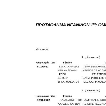
ΧΡΟΝΙΑ ΠΟΛΛΑ ΣΤΟ ΕΛΛΗΝΙΚΟ
Ο δρόμος για τον 29ο τελικ
ος
ΠΡΩΤΑΘΛΗΜΑ ΝΕΑΝΙΔΩΝ 1
OM
U21: Τεράστια πρόκριση για 
Γ΄ανδρών play offs : "Σκληρό
Play off B εφήβων Β φάση Στ
ος
1
ΓΥΡΟΣ
1
η Αγωνιστική
Ημερομηνία
Ώρα
Γήπεδο
5/10/2022
Δ.Α.Κ. ΓΛΥΦΑΔΑΣ
ΤΕΡΨΙΘΕΑ ΓΛΥΦΑ
ΝΕΟ ΚΛ.ΑΓ.ΔΗΜ.
ΚΡΟΝΟΣ Γ.Σ. ΑΓ.ΔΗ
ΡΕΠΟ
Γ.Σ. ΕΣΠΕΡ
Σ.Ε.Φ. Β'
ΟΛΥΜΠΙΑΚΟΣ Σ.Φ.Π
1ο ΚΛ. ΜΟΣΧΑΤΟΥ
ΕΛΕΥΘΕΡΙΑ ΜΟΣΧ
2
η Αγωνιστική
Ημερομηνία
Ώρα
Γήπεδο
12/10/2022
ΚΛ. ΑΓ. ΔΗΜΗΤΡΙΟΥ
ΔΑΦΝΗ ΑΓ.ΔΗΜΗΤ
ΚΛ. ΟΔ. Λ. ΚΑΤΣΩΝΗ
Γ.Σ. ΕΣΠΕΡΙΔΕΣ ΚΑ