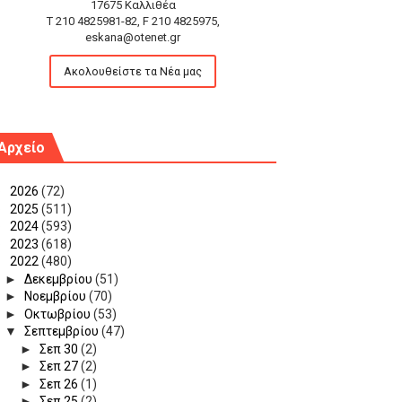
17675 Καλλιθέα
T 210 4825981-82, F 210 4825975,
eskana@otenet.gr
Ακολουθείστε τα Νέα μας
Αρχείο
►
2026
(72)
►
2025
(511)
►
2024
(593)
►
2023
(618)
▼
2022
(480)
►
Δεκεμβρίου
(51)
►
Νοεμβρίου
(70)
►
Οκτωβρίου
(53)
▼
Σεπτεμβρίου
(47)
►
Σεπ 30
(2)
►
Σεπ 27
(2)
►
Σεπ 26
(1)
►
Σεπ 25
(2)