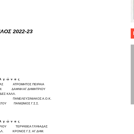
 ΜΠΑΣΚΕΤ : 39Η ΕΠΕΤΕΙΟΣ ΑΠΟ ΤΟ ΕΠΟΣ ΤΟΥ 1987
ό κυπέλλου ανδρών ΕΣΚΑΝΑ Μανδραϊκός Προοδευτική στο νέο κλ. Α
I
ΛΟΣ 2022-23
τον Πανελευσινιακό στον τελικό αύριο με Αρετσού (το video του 
" καρύδι η Φιλία Περάματος έφερε την σειρά στα ίσια (1-1) νίκησε
ο f4 ΑΕ Ρέντη, Πέρα , Ερμής Αργυρ. και Δραπετσώνα
Α
γ
ώ
ν
α
ς
Σκορ
ΔΑΣ
ΑΤΡΟΜΗΤΟΣ ΠΕΙΡΑΙΑ
0
0
Μ.
ΔΑΦΝΗ ΑΓ.ΔΗΜΗΤΡΙΟΥ
0
0
ΙΔΕΣ ΚΑΛΛ.
0
0
.
ΠΑΝΕΛΕΥΣΙΝΙΑΚΟΣ Α.Ο.Κ.
0
0
ΑΤΟΥ
ΠΑΝΙΩΝΙΟΣ Γ.Σ.Σ.
0
0
Α
γ
ώ
ν
α
ς
Σκορ
ΡΙΟΥ
ΤΕΡΨΙΘΕΑ ΓΛΥΦΑΔΑΣ
0
0
ΛΛ.
ΚΡΟΝΟΣ Γ.Σ. ΑΓ.ΔΗΜ.
0
0