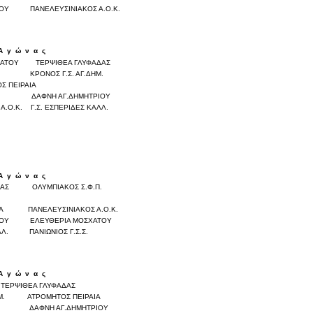
ΙΟΥ
ΠΑΝΕΛΕΥΣΙΝΙΑΚΟΣ Α.Ο.Κ.
Α
γ
ώ
ν
α
ς
Σκορ
ΧΑΤΟΥ
ΤΕΡΨΙΘΕΑ ΓΛΥΦΑΔΑΣ
0
0
.
ΚΡΟΝΟΣ Γ.Σ. ΑΓ.ΔΗΜ.
0
0
Σ ΠΕΙΡΑΙΑ
0
0
ΔΑΦΝΗ ΑΓ.ΔΗΜΗΤΡΙΟΥ
0
0
Α.Ο.Κ.
Γ.Σ. ΕΣΠΕΡΙΔΕΣ ΚΑΛΛ.
0
0
Α
γ
ώ
ν
α
ς
Σκορ
ΔΑΣ
ΟΛΥΜΠΙΑΚΟΣ Σ.Φ.Π.
0
0
0
0
ΙΑ
ΠΑΝΕΛΕΥΣΙΝΙΑΚΟΣ Α.Ο.Κ.
0
0
ΙΟΥ
ΕΛΕΥΘΕΡΙΑ ΜΟΣΧΑΤΟΥ
0
0
ΛΛ.
ΠΑΝΙΩΝΙΟΣ Γ.Σ.Σ.
0
0
Α
γ
ώ
ν
α
ς
Σκορ
ΤΕΡΨΙΘΕΑ ΓΛΥΦΑΔΑΣ
0
0
Μ.
ΑΤΡΟΜΗΤΟΣ ΠΕΙΡΑΙΑ
0
0
.
ΔΑΦΝΗ ΑΓ.ΔΗΜΗΤΡΙΟΥ
0
0