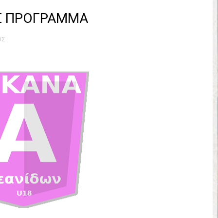
έρα 71-56 την Δραπετσώνα στον μικρό τελικό
Σ ΠΡΟΓΡΑΜΜΑ
νδραϊκός 83-72 τον Εθνικό Λαγυνών
ΟΣ
ΔΟΥ ΣΤΗΝ NL 2 : ΑΥΡΙΟ ΚΥΡΙΑΚΗ 21.06.26 ΣΤΟ ΕΑΚ ΒΟΛΟΥ ΜΑΝΔΡΑ
 ο Ρέντης στον τελικό 104-77 την Δραπετσώνα επανήλθε στην Α΄ ε
ΚΟΙ ΣΗΜΕΡΑ ΑΕ ΡΕΝΤΗ ΔΡΑΠΕΤΣΩΝΑ ΔΑΣ (19.30) & ΕΡΜΗΣ ΑΡΓΥΡΟΥΠ
ο Προφήτης Ηλίας 77-73 μέσα στο Πέραμα την Φιλία
η των γραφείων της ΕΣΚΑΝΑ στον Δήμο Νίκαιας/Ρέντη
ελικό με Αρετσού ο Πανελευσινιακός 55-67 (video της αναμέτρηση
Δημητρίου τιμήθηκε από το ΔΣ της ΕΣΚΑΝΑ για την κατάκτηση του
χος ο Μανδραϊκός σε ματς θρίλερ με απίστευτη ανατροπή από τ