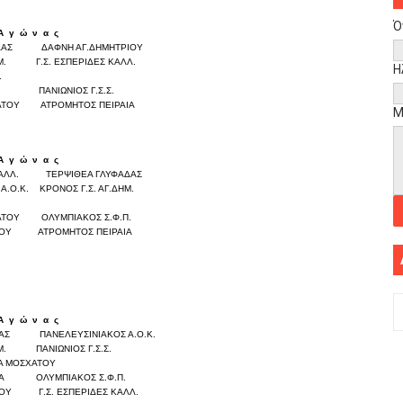
Ό
Α
γ
ώ
ν
α
ς
Σκορ
ΔΑΣ
ΔΑΦΝΗ ΑΓ.ΔΗΜΗΤΡΙΟΥ
0
0
Μ.
Γ.Σ. ΕΣΠΕΡΙΔΕΣ ΚΑΛΛ.
0
0
Η
.
0
0
.
ΠΑΝΙΩΝΙΟΣ Γ.Σ.Σ.
0
0
ΑΤΟΥ
ΑΤΡΟΜΗΤΟΣ ΠΕΙΡΑΙΑ
0
0
Μ
Α
γ
ώ
ν
α
ς
Σκορ
ΑΛΛ.
ΤΕΡΨΙΘΕΑ ΓΛΥΦΑΔΑΣ
0
0
Α.Ο.Κ.
ΚΡΟΝΟΣ Γ.Σ. ΑΓ.ΔΗΜ.
0
0
ΑΤΟΥ
ΟΛΥΜΠΙΑΚΟΣ Σ.Φ.Π.
0
0
ΙΟΥ
ΑΤΡΟΜΗΤΟΣ ΠΕΙΡΑΙΑ
0
0
Α
γ
ώ
ν
α
ς
Σκορ
ΔΑΣ
ΠΑΝΕΛΕΥΣΙΝΙΑΚΟΣ Α.Ο.Κ.
0
0
Μ.
ΠΑΝΙΩΝΙΟΣ Γ.Σ.Σ.
0
0
Α ΜΟΣΧΑΤΟΥ
0
0
ΙΑ
ΟΛΥΜΠΙΑΚΟΣ Σ.Φ.Π.
0
0
ΙΟΥ
Γ.Σ. ΕΣΠΕΡΙΔΕΣ ΚΑΛΛ.
0
0