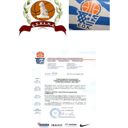
ΧΡΟΝΙΑ ΠΟΛΛΑ ΣΤΟ ΕΛΛΗΝΙΚΟ ΜΠΑΣΚΕΤ : 39Η ΕΠΕΤΕΙΟΣ ΑΠΟ 
Ο δρόμος για τον 29ο τελικό κυπέλλου ανδρών ΕΣΚΑΝΑ Μανδρα
U21: Τεράστια πρόκριση για τον Πανελευσινιακό στον τελικό 
Γ΄ανδρών play offs : "Σκληρό" καρύδι η Φιλία Περάματος έφερε
Play off B εφήβων Β φάση Στο f4 ΑΕ Ρέντη, Πέρα , Ερμής Αργυ