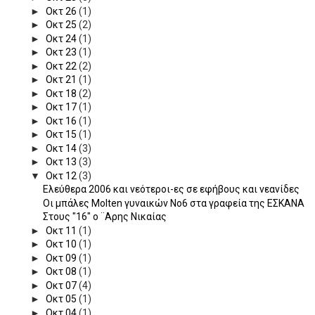
►
Οκτ 26
(1)
►
Οκτ 25
(2)
►
Οκτ 24
(1)
►
Οκτ 23
(1)
►
Οκτ 22
(2)
►
Οκτ 21
(1)
►
Οκτ 18
(2)
►
Οκτ 17
(1)
►
Οκτ 16
(1)
►
Οκτ 15
(1)
►
Οκτ 14
(3)
►
Οκτ 13
(3)
▼
Οκτ 12
(3)
Ελεύθερα 2006 και νεότεροι-ες σε εφήβους και νεανίδες
Οι μπάλες Molten γυναικών Νο6 στα γραφεία της ΕΣΚΑΝΑ
Στους "16" ο ¨Αρης Νικαίας
►
Οκτ 11
(1)
►
Οκτ 10
(1)
►
Οκτ 09
(1)
►
Οκτ 08
(1)
►
Οκτ 07
(4)
►
Οκτ 05
(1)
►
Οκτ 04
(1)