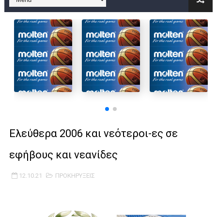
B ΕΦΗΒΩΝ F4 : Χάλκινο το Πέρα 71-56 την Δραπετσώνα στον μ
Στην National League 2 ο Μανδραϊκός 83-72 τον Εθνικό Λαγυν
Live streaming ΜΠΑΡΑΖ ΑΝΟΔΟΥ ΣΤΗΝ NL 2 : ΑΥΡΙΟ ΚΥΡΙΑΚΗ
Β΄ ΕΦΗΒΩΝ F4 : Εντυπωσιακός ο Ρέντης στον τελικό 104-77 τ
FINAL 4 B EΦΗΒΩΝ : ΗΜΙΤΕΛΙΚΟΙ ΣΗΜΕΡΑ ΑΕ ΡΕΝΤΗ ΔΡΑΠΕΤΣΩΝ
Γ ΑΝΔΡΩΝ play off: Ανέβηκε ο Προφήτης Ηλίας 77-73 μέσα στ
Ελεύθερα 2006 και νεότεροι-ες σε
Ολοκληρώνεται η μετακόμιση των γραφείων της ΕΣΚΑΝΑ στο
εφήβους και νεανίδες
ΤΕΛΙΚΟΣ U21 : Λύγισε στον τελικό με Αρετσού ο Πανελευσινια
12.10.21
ΠΡΟΚΗΡΥΞΕΙΣ
ΚΟΡΑΣΙΔΕΣ : Ο Κρόνος Αγίου Δημητρίου τιμήθηκε από το ΔΣ τ
TEΛΙΚΟΣ ΚΥΠΕΛΛΟΥ: Κυπελλούχος ο Μανδραϊκός σε ματς θρίλ