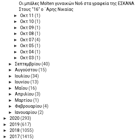
Οι μπάλες Molten γυναικών Νο6 στα γραφεία της ΕΣΚΑΝΑ
Στους "16" ο ¨Αρης Νικαίας
►
Οκτ 11
(1)
►
Οκτ 10
(1)
►
Οκτ 09
(1)
►
Οκτ 08
(1)
►
Οκτ 07
(4)
►
Οκτ 05
(1)
►
Οκτ 04
(1)
►
Οκτ 03
(1)
►
Σεπτεμβρίου
(40)
►
Αυγούστου
(15)
►
Ιουλίου
(34)
►
Ιουνίου
(13)
►
Μαΐου
(16)
►
Απριλίου
(3)
►
Μαρτίου
(1)
►
Φεβρουαρίου
(4)
►
Ιανουαρίου
(2)
►
2020
(293)
►
2019
(617)
►
2018
(1055)
►
2017
(1415)