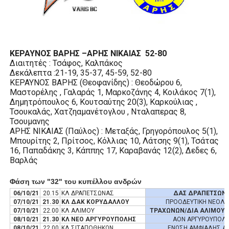
ΧΡΟΝΙΑ ΠΟΛΛΑ ΣΤΟ ΕΛΛΗΝΙΚΟ ΜΠΑΣΚΕΤ : 39Η ΕΠΕΤΕΙΟΣ ΑΠΟ 
Ο δρόμος για τον 29ο τελικό κυπέλλου ανδρών ΕΣΚΑΝΑ Μανδρα
ΚΕΡΑΥΝΟΣ ΒΑΡΗΣ –ΑΡΗΣ ΝΙΚΑΙΑΣ
52-80
U21: Τεράστια πρόκριση για τον Πανελευσινιακό στον τελικό 
Διαιτητές : Τσάφος, Καλπάκος
Δεκάλεπτα :21-19, 35-37, 45-59, 52-80
ΚΕΡΑΥΝΟΣ ΒΑΡΗΣ (Θεοφανίδης) : Θεοδώρου 6,
Γ΄ανδρών play offs : "Σκληρό" καρύδι η Φιλία Περάματος έφερε
Μαστορέλης , Γαλαράς 1, Μαρκοζάνης 4, Κοιλάκος 7(1),
Δημητρόπουλος 6, Κουτσαύτης 20(3), Καρκούλιας ,
Play off B εφήβων Β φάση Στο f4 ΑΕ Ρέντη, Πέρα , Ερμής Αργυ
Τσουκαλάς, Χατζηαμανέτογλου , Νταλαπερας 8,
Τσουμανης
ΑΡΗΣ ΝΙΚΑΙΑΣ (Παύλος) : Μεταξάς, Γρηγορόπουλος 5(1),
Μπουρίτης 2, Πρίτσος, Κόλλιας 10, Λάτσης 9(1), Τσάτας
16, Παπαδάκης 3, Κάππης 17, Καραβανάς 12(2), Δεδες 6,
Βαρλάς
Φάση των "32" του κυπέλλου ανδρών
06/10/21
20.15
ΚΛ ΔΡΑΠΕΤΣΩΝΑΣ
ΔΑΣ ΔΡΑΠΕΤΣΩΝ
07/10/21
21.30
ΚΛ ΔΑΚ ΚΟΡΥΔΑΛΛΟΥ
ΠΡΟΟΔΕΥΤΙΚΗ ΝΕΟΛΑ
07/10/21
22.00
ΚΛ ΑΛΙΜΟΥ
ΤΡΑΧΩΝΩΝ/ΔΙΑ ΑΛΙΜΟΥ 
08/10/21
21.30
ΚΛ ΝΕΟ ΑΡΓΥΡΟΥΠΟΛΗΣ
ΑΟΝ ΑΡΓΥΡΟΥΠΟΛ
08/10/21
22.00
ΚΛ ΣΙΤΑΠΟΘΗΚΩΝ
ΕΝΩΣΗ ΑΜΦΙΑΛΗΣ Α