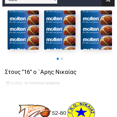
B ΕΦΗΒΩΝ F4 : Χάλκινο το Πέρα 71-56 την Δραπετσώνα στον μ
Στην National League 2 ο Μανδραϊκός 83-72 τον Εθνικό Λαγυν
Live streaming ΜΠΑΡΑΖ ΑΝΟΔΟΥ ΣΤΗΝ NL 2 : ΑΥΡΙΟ ΚΥΡΙΑΚΗ
Β΄ ΕΦΗΒΩΝ F4 : Εντυπωσιακός ο Ρέντης στον τελικό 104-77 τ
FINAL 4 B EΦΗΒΩΝ : ΗΜΙΤΕΛΙΚΟΙ ΣΗΜΕΡΑ ΑΕ ΡΕΝΤΗ ΔΡΑΠΕΤΣΩΝ
Γ ΑΝΔΡΩΝ play off: Ανέβηκε ο Προφήτης Ηλίας 77-73 μέσα στ
Στους "16" ο ¨Αρης Νικαίας
Ολοκληρώνεται η μετακόμιση των γραφείων της ΕΣΚΑΝΑ στο
12.10.21
ΚΥΠΕΛΛΟ ΑΝΔΡΩΝ
ΤΕΛΙΚΟΣ U21 : Λύγισε στον τελικό με Αρετσού ο Πανελευσινια
ΚΟΡΑΣΙΔΕΣ : Ο Κρόνος Αγίου Δημητρίου τιμήθηκε από το ΔΣ τ
TEΛΙΚΟΣ ΚΥΠΕΛΛΟΥ: Κυπελλούχος ο Μανδραϊκός σε ματς θρίλ