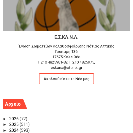
Ε.Σ.ΚΑ.Ν.Α.
Ένωση Σωματείων Καλαθοσφαίρισης Νότιας Αττικής
Γρυπάρη 136
17675 Καλλιθέα
T 210 4825981-82, F 210 4825975,
eskana@otenet.gr
Ακολουθείστε τα Νέα μας
Αρχείο
►
2026
(72)
►
2025
(511)
►
2024
(593)