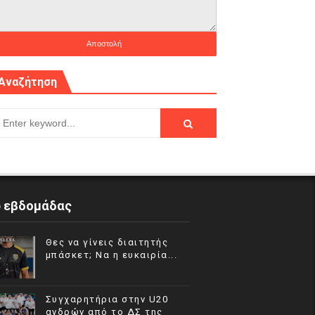
Αναζήτηση
p εβδομάδας
Θες να γίνεις διαιτητής
μπάσκετ; Να η ευκαιρία...
Συγχαρητήρια στην U20
ανδρών από το ΔΣ της