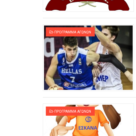
ΧΡΟΝΙΑ ΠΟΛΛΑ ΣΤΟ ΕΛΛΗΝΙΚΟ
Ο δρόμος για τον 29ο τελικ
ΠΡΟΓΡΑΜΜΑ ΑΓΩΝΩΝ
U21: Τεράστια πρόκριση για 
Γ΄ανδρών play offs : "Σκληρό
Play off B εφήβων Β φάση Στ
ΠΡΟΓΡΑΜΜΑ ΑΓΩΝΩΝ