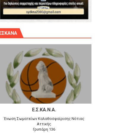
γίου Δημητρίου την Κυριακή 14.6.26
ΕΣΚΑΝΑ
αγώνα)
 τον Προφήτη Ηλία 78-74 στα Καμίνια
Ε.Σ.ΚΑ.Ν.Α.
Ένωση Σωματείων Καλαθοσφαίρισης Νότιας
Αττικής
Γρυπάρη 136