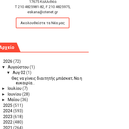
17675 Καλλιθέα
T 210 4825981-82, F 210 4825975,
eskana@otenet.gr
Ακολουθείστε τα Νέα μας
Αρχείο
▼
2026
(72)
▼
Αυγούστου
(1)
▼
Αυγ 02
(1)
Θες να γίνεις διαιτητής μπάσκετ; Να η
ευκαιρία...
►
Ιουλίου
(7)
►
Ιουνίου
(28)
►
Μαΐου
(36)
►
2025
(511)
►
2024
(593)
►
2023
(618)
►
2022
(480)
►
2021
(264)