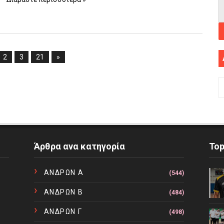
2
3
21
»
Άρθρα ανα κατηγορία
To
ΑΝΔΡΩΝ Α
(544)
ΑΝΔΡΩΝ Β
(484)
ΑΝΔΡΩΝ Γ
(498)