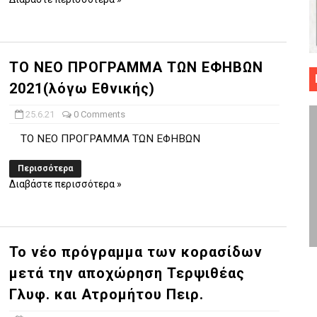
 ΜΠΑΣΚΕΤ : 39Η ΕΠΕΤΕΙΟΣ ΑΠΟ ΤΟ ΕΠΟΣ ΤΟΥ 1987
ό κυπέλλου ανδρών ΕΣΚΑΝΑ Μανδραϊκός Προοδευτική στο νέο κλ. Α
ΤΟ ΝΕΟ ΠΡΟΓΡΑΜΜΑ ΤΩΝ ΕΦΗΒΩΝ
τον Πανελευσινιακό στον τελικό αύριο με Αρετσού (το video του 
2021(λόγω Εθνικής)
" καρύδι η Φιλία Περάματος έφερε την σειρά στα ίσια (1-1) νίκησε
25.6.21
0 Comments
ΤΟ ΝΕΟ ΠΡΟΓΡΑΜΜΑ ΤΩΝ ΕΦΗΒΩΝ
ο f4 ΑΕ Ρέντη, Πέρα , Ερμής Αργυρ. και Δραπετσώνα
Περισσότερα
Διαβάστε περισσότερα »
Το νέο πρόγραμμα των κορασίδων
μετά την αποχώρηση Τερψιθέας
Γλυφ. και Ατρομήτου Πειρ.