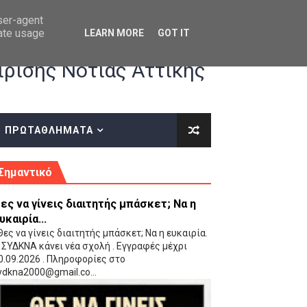
user-agent
rate usage
LEARN MORE
GOT IT
ρισης Νότιας Αττικής
ΠΡΩΤΑΘΛΗΜΑΤΑ
κές οδηγίες επί του ΚΑΝΟΝΙΣΜΟΥ ΕΓΓΡΑΦΩΝ-ΜΕΤΑΓΡΑΦΩΝ ΤΗΣ ΕΟΚ
Σημαντικό
ες να γίνεις διαιτητής μπάσκετ; Να η
υκαιρία...
ες να γίνεις διαιτητής μπάσκετ; Να η ευκαιρία.
 ΣΥΔΚΝΑ κάνει νέα σχολή . Εγγραφές μέχρι
0.09.2026 . Πληροφορίες στο
 Παίδων (VIDEO)
ydkna2000@gmail.co...
Ρέντη