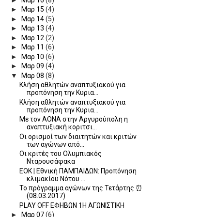
►
Μαρ 15
(4)
►
Μαρ 14
(5)
►
Μαρ 13
(4)
►
Μαρ 12
(2)
►
Μαρ 11
(6)
►
Μαρ 10
(6)
►
Μαρ 09
(4)
▼
Μαρ 08
(8)
Κλήση αθλητών αναπτυξιακού για
προπόνηση την Κυρια...
Κλήση αθλητών αναπτυξιακού για
προπόνηση την Κυρια...
Με τον ΑΟΝΑ στην Αργυρούπολη η
αναπτυξιακή κοριτσι...
Οι ορισμοί των διαιτητών και κριτών
των αγώνων από...
Οι κριτές του Ολυμπιακός
Νταρουσάφακα
ΕΟΚ | Εθνική ΠΑΜΠΑΙΔΩΝ: Προπόνηση
κλιμακίου Νότου ...
Το πρόγραμμα αγώνων της Τετάρτης ⏰
(08.03.2017)
PLAY OFF ΕΦΗΒΩΝ 1Η ΑΓΩΝΙΣΤΙΚΗ
►
Μαρ 07
(6)