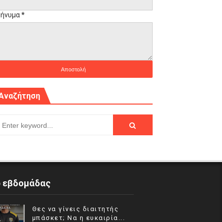
ήνυμα
*
Αναζήτηση
p εβδομάδας
Θες να γίνεις διαιτητής
μπάσκετ; Να η ευκαιρία...