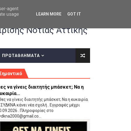
user-agent
rate usage
LEARN MORE
GOT IT
ρισης Νότιας Αττικής
ΠΡΩΤΑΘΛΗΜΑΤΑ
κές οδηγίες επί του ΚΑΝΟΝΙΣΜΟΥ ΕΓΓΡΑΦΩΝ-ΜΕΤΑΓΡΑΦΩΝ ΤΗΣ ΕΟΚ
Σημαντικό
ες να γίνεις διαιτητής μπάσκετ; Να η
υκαιρία...
ες να γίνεις διαιτητής μπάσκετ; Να η ευκαιρία.
 ΣΥΔΚΝΑ κάνει νέα σχολή . Εγγραφές μέχρι
0.09.2026 . Πληροφορίες στο
 Παίδων (VIDEO)
ydkna2000@gmail.co...
Ρέντη