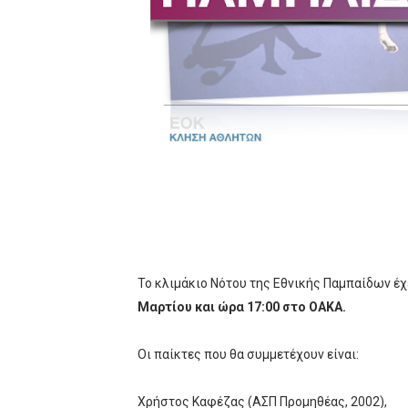
ΧΡΟΝΙΑ ΠΟΛΛΑ ΣΤΟ ΕΛΛΗΝΙΚΟ
Ο δρόμος για τον 29ο τελικ
U21: Τεράστια πρόκριση για 
Γ΄ανδρών play offs : "Σκληρό
Play off B εφήβων Β φάση Στ
Το κλιμάκιο Νότου της Εθνικής Παμπαίδων έ
Μαρτίου και ώρα 17:00 στο ΟΑΚΑ.
Οι παίκτες που θα συμμετέχουν είναι:
Χρήστος Καφέζας (ΑΣΠ Προμηθέας, 2002),