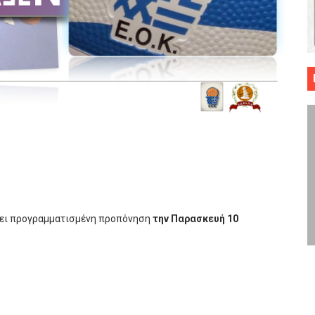
 ΜΠΑΣΚΕΤ : 39Η ΕΠΕΤΕΙΟΣ ΑΠΟ ΤΟ ΕΠΟΣ ΤΟΥ 1987
ό κυπέλλου ανδρών ΕΣΚΑΝΑ Μανδραϊκός Προοδευτική στο νέο κλ. Α
τον Πανελευσινιακό στον τελικό αύριο με Αρετσού (το video του 
" καρύδι η Φιλία Περάματος έφερε την σειρά στα ίσια (1-1) νίκησε
ο f4 ΑΕ Ρέντη, Πέρα , Ερμής Αργυρ. και Δραπετσώνα
χει προγραμματισμένη προπόνηση
την Παρασκευή 10