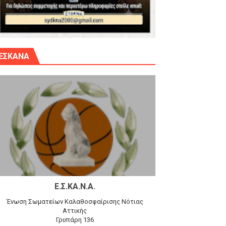
γίου Δημητρίου την Κυριακή 14.6.26
ΕΣΚΑΝΑ
αγώνα)
 τον Προφήτη Ηλία 78-74 στα Καμίνια
Ε.Σ.ΚΑ.Ν.Α.
Ένωση Σωματείων Καλαθοσφαίρισης Νότιας
Αττικής
Γρυπάρη 136