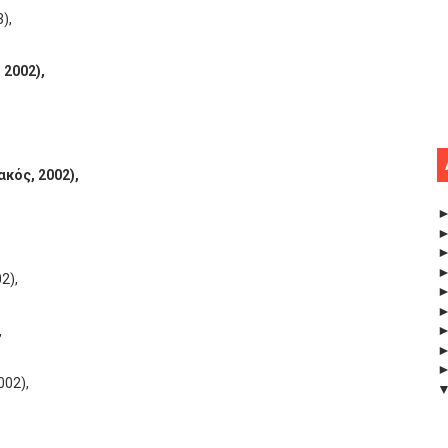
),
2002),
κός, 2002),
2),
,
02),