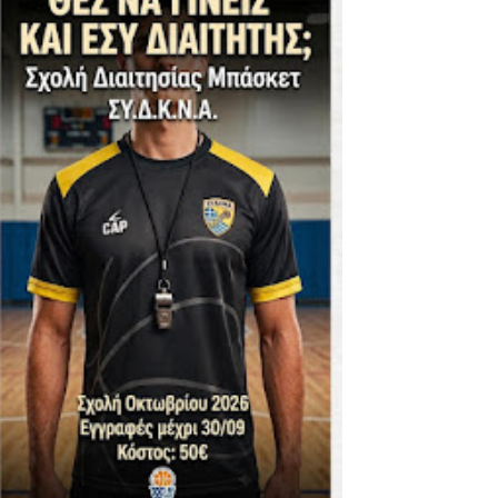
ΪΚΟΣ -ΕΘΝΙΚΟΣ ΛΑΓΥΝΩΝ
φήβων - Στον τελικό με Ερμή Αργ. νίκησε 72-54 το Πέρα
. -ΠΕΡΑ (21.30)
ς)
 τιτλου στην Ένωση
ο -20 77-69 την φοβερή Προοδευτική