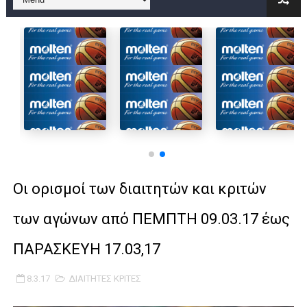
B ΕΦΗΒΩΝ F4 : Χάλκινο το Πέρα 71-56 την Δραπετσώνα στον μ
Στην National League 2 ο Μανδραϊκός 83-72 τον Εθνικό Λαγυν
Live streaming ΜΠΑΡΑΖ ΑΝΟΔΟΥ ΣΤΗΝ NL 2 : ΑΥΡΙΟ ΚΥΡΙΑΚΗ
Β΄ ΕΦΗΒΩΝ F4 : Εντυπωσιακός ο Ρέντης στον τελικό 104-77 τ
FINAL 4 B EΦΗΒΩΝ : ΗΜΙΤΕΛΙΚΟΙ ΣΗΜΕΡΑ ΑΕ ΡΕΝΤΗ ΔΡΑΠΕΤΣΩΝ
Γ ΑΝΔΡΩΝ play off: Ανέβηκε ο Προφήτης Ηλίας 77-73 μέσα στ
Οι ορισμοί των διαιτητών και κριτών
Ολοκληρώνεται η μετακόμιση των γραφείων της ΕΣΚΑΝΑ στο
των αγώνων από ΠΕΜΠΤΗ 09.03.17 έως
ΤΕΛΙΚΟΣ U21 : Λύγισε στον τελικό με Αρετσού ο Πανελευσινια
ΠΑΡΑΣΚΕΥΗ 17.03,17
ΚΟΡΑΣΙΔΕΣ : Ο Κρόνος Αγίου Δημητρίου τιμήθηκε από το ΔΣ τ
8.3.17
ΔΙΑΙΤΗΤΕΣ ΚΡΙΤΕΣ
TEΛΙΚΟΣ ΚΥΠΕΛΛΟΥ: Κυπελλούχος ο Μανδραϊκός σε ματς θρίλ