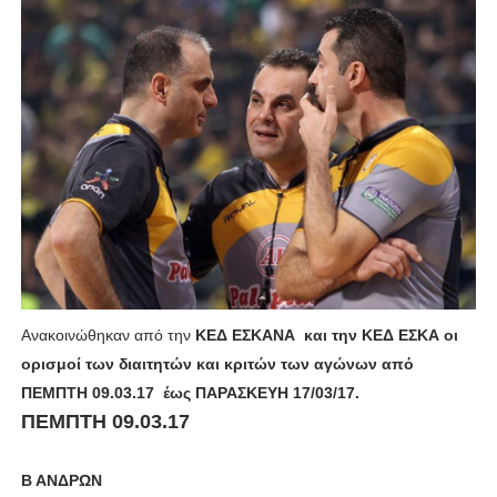
ΧΡΟΝΙΑ ΠΟΛΛΑ ΣΤΟ ΕΛΛΗΝΙΚΟ ΜΠΑΣΚΕΤ : 39Η ΕΠΕΤΕΙΟΣ ΑΠΟ 
Ο δρόμος για τον 29ο τελικό κυπέλλου ανδρών ΕΣΚΑΝΑ Μανδρα
U21: Τεράστια πρόκριση για τον Πανελευσινιακό στον τελικό 
Γ΄ανδρών play offs : "Σκληρό" καρύδι η Φιλία Περάματος έφερε
Play off B εφήβων Β φάση Στο f4 ΑΕ Ρέντη, Πέρα , Ερμής Αργυ
Ανακοινώθηκαν από την
ΚΕΔ ΕΣΚΑΝΑ και την ΚΕΔ ΕΣΚΑ οι
ορισμοί των διαιτητών και κριτών των αγώνων από
ΠΕΜΠΤΗ 09.03.17 έως ΠΑΡΑΣΚΕΥΗ 17/03/17.
ΠΕΜΠΤΗ 09.03.17
Β ΑΝΔΡΩΝ