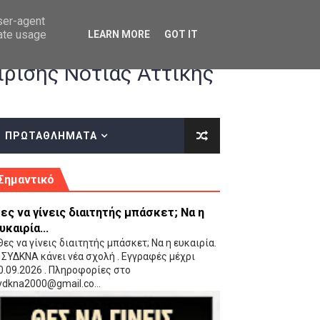
user-agent
rate usage
LEARN MORE
GOT IT
ρισης Νότιας Αττικής
ΠΡΩΤΑΘΛΗΜΑΤΑ
κές οδηγίες επί του ΚΑΝΟΝΙΣΜΟΥ ΕΓΓΡΑΦΩΝ-ΜΕΤΑΓΡΑΦΩΝ ΤΗΣ ΕΟΚ
Σημαντικό
ες να γίνεις διαιτητής μπάσκετ; Να η
υκαιρία...
ες να γίνεις διαιτητής μπάσκετ; Να η ευκαιρία.
 ΣΥΔΚΝΑ κάνει νέα σχολή . Εγγραφές μέχρι
0.09.2026 . Πληροφορίες στο
 Παίδων (VIDEO)
ydkna2000@gmail.co...
Ρέντη