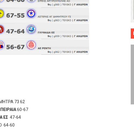
 ΜΠΑΣΚΕΤ : 39Η ΕΠΕΤΕΙΟΣ ΑΠΟ ΤΟ ΕΠΟΣ ΤΟΥ 1987
ό κυπέλλου ανδρών ΕΣΚΑΝΑ Μανδραϊκός Προοδευτική στο νέο κλ. Α
τον Πανελευσινιακό στον τελικό αύριο με Αρετσού (το video του 
" καρύδι η Φιλία Περάματος έφερε την σειρά στα ίσια (1-1) νίκησε
ο f4 ΑΕ Ρέντη, Πέρα , Ερμής Αργυρ. και Δραπετσώνα
ΜΗΤΡΑ 73 62
ΠΕΙΡΑΙΑ
60-67
Α ΕΣ
47-64
 64-60