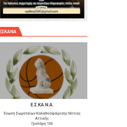
γίου Δημητρίου την Κυριακή 14.6.26
ΕΣΚΑΝΑ
αγώνα)
 τον Προφήτη Ηλία 78-74 στα Καμίνια
Ε.Σ.ΚΑ.Ν.Α.
Ένωση Σωματείων Καλαθοσφαίρισης Νότιας
Αττικής
Γρυπάρη 136