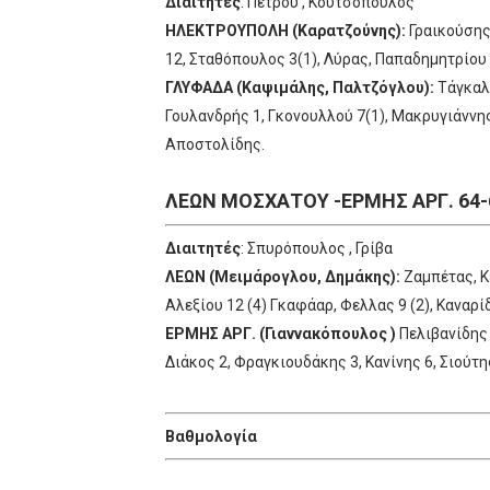
Διαιτητές
: Πέτρου , Κουτσόπουλος
ΗΛΕΚΤΡΟΥΠΟΛΗ (Καρατζούνης):
Γραικούσης 
12, Σταθόπουλος 3(1), Λύρας, Παπαδημητρίου 
ΓΛΥΦΑΔΑ (Καψιμάλης, Παλτζόγλου):
Τάγκαλο
Γουλανδρής 1, Γκονουλλού 7(1), Μακρυγιάννης
Αποστολίδης.
ΛΕΩΝ ΜΟΣΧΑΤΟΥ -ΕΡΜΗΣ ΑΡΓ. 64-
Διαιτητές
: Σπυρόπουλος , Γρίβα
ΛΕΩΝ (Μειμάρογλου, Δημάκης):
Ζαμπέτας, Κε
Αλεξίου 12 (4) Γκαφάαρ, Φελλας 9 (2), Καναρ
ΕΡΜΗΣ ΑΡΓ. (Γιαννακόπουλος )
Πελιβανίδης 
Διάκος 2, Φραγκιουδάκης 3, Κανίνης 6, Σιούτη
Bαθμολογία