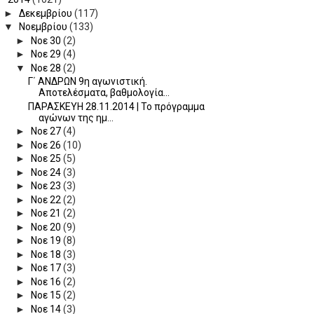
►
Δεκεμβρίου
(117)
▼
Νοεμβρίου
(133)
►
Νοε 30
(2)
►
Νοε 29
(4)
▼
Νοε 28
(2)
Γ΄ ΑΝΔΡΩΝ 9η αγωνιστική.
Αποτελέσματα, βαθμολογία...
ΠΑΡΑΣΚΕΥΗ 28.11.2014 | Το πρόγραμμα
αγώνων της ημ...
►
Νοε 27
(4)
►
Νοε 26
(10)
►
Νοε 25
(5)
►
Νοε 24
(3)
►
Νοε 23
(3)
►
Νοε 22
(2)
►
Νοε 21
(2)
►
Νοε 20
(9)
►
Νοε 19
(8)
►
Νοε 18
(3)
►
Νοε 17
(3)
►
Νοε 16
(2)
►
Νοε 15
(2)
►
Νοε 14
(3)