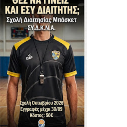
ΪΚΟΣ -ΕΘΝΙΚΟΣ ΛΑΓΥΝΩΝ
φήβων - Στον τελικό με Ερμή Αργ. νίκησε 72-54 το Πέρα
. -ΠΕΡΑ (21.30)
ς)
 τιτλου στην Ένωση
ο -20 77-69 την φοβερή Προοδευτική