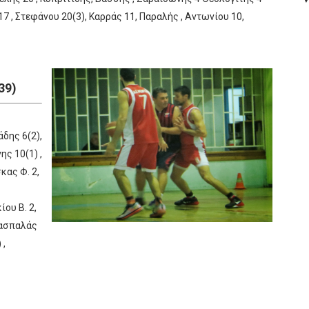
 , Στεφάνου 20(3), Καρράς 11, Παραλής , Αντωνίου 10,
39)
δης 6(2),
ης 10(1) ,
κας Φ. 2,
ίου Β. 2,
Πασπαλάς
 ,