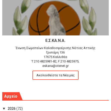
Ε.Σ.ΚΑ.Ν.Α.
Ένωση Σωματείων Καλαθοσφαίρισης Νότιας Αττικής
Γρυπάρη 136
17675 Καλλιθέα
T 210 4825981-82, F 210 4825975,
eskana@otenet.gr
Ακολουθείστε τα Νέα μας
Αρχείο
▼
2026
(72)