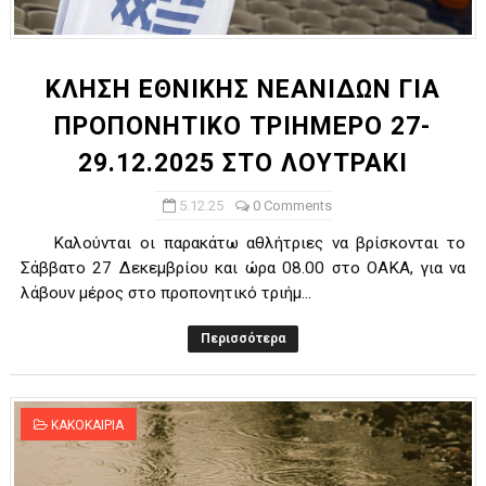
ΧΡΟΝΙΑ ΠΟΛΛΑ ΣΤΟ ΕΛΛΗΝΙΚΟ ΜΠΑΣΚΕΤ : 39Η ΕΠΕΤΕΙΟΣ ΑΠΟ 
Ο δρόμος για τον 29ο τελικό κυπέλλου ανδρών ΕΣΚΑΝΑ Μανδρα
ΚΛΗΣΗ ΕΘΝΙΚΗΣ ΝΕΑΝΙΔΩΝ ΓΙΑ
ΠΡΟΠΟΝΗΤΙΚΟ ΤΡΙΗΜΕΡΟ 27-
U21: Τεράστια πρόκριση για τον Πανελευσινιακό στον τελικό 
29.12.2025 ΣΤΟ ΛΟΥΤΡΑΚΙ
Γ΄ανδρών play offs : "Σκληρό" καρύδι η Φιλία Περάματος έφερε
5.12.25
0 Comments
Play off B εφήβων Β φάση Στο f4 ΑΕ Ρέντη, Πέρα , Ερμής Αργυ
Καλούνται οι παρακάτω αθλήτριες να βρίσκονται τo
Σάββατο 27 Δεκεμβρίου και ώρα 08.00 στο ΟΑΚΑ, για να
λάβουν μέρος στο προπονητικό τριήμ...
Περισσότερα
ΚΑΚΟΚΑΙΡΙΑ