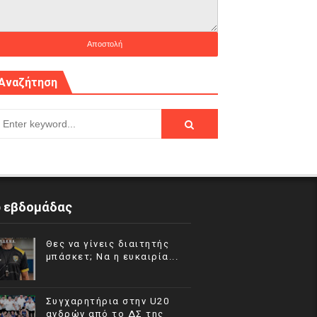
Αναζήτηση
p εβδομάδας
Θες να γίνεις διαιτητής
μπάσκετ; Να η ευκαιρία...
Συγχαρητήρια στην U20
ανδρών από το ΔΣ της