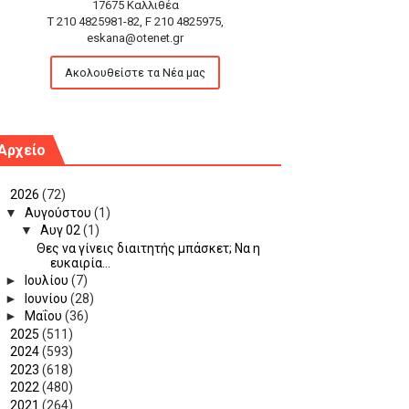
17675 Καλλιθέα
T 210 4825981-82, F 210 4825975,
eskana@otenet.gr
Ακολουθείστε τα Νέα μας
Αρχείο
▼
2026
(72)
▼
Αυγούστου
(1)
▼
Αυγ 02
(1)
Θες να γίνεις διαιτητής μπάσκετ; Να η
ευκαιρία...
►
Ιουλίου
(7)
►
Ιουνίου
(28)
►
Μαΐου
(36)
►
2025
(511)
►
2024
(593)
►
2023
(618)
►
2022
(480)
►
2021
(264)