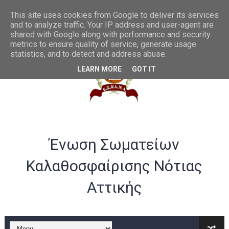
Θες να γίνεις διαιτητής μπάσκετ; Να η ευκαιρία...
This site uses cookies from Google to deliver its services
and to analyze traffic. Your IP address and user-agent are
shared with Google along with performance and security
Συγχαρητήρια στην U20 ανδρών από το ΔΣ της ΕΣΚΑΝΑ
metrics to ensure quality of service, generate usage
statistics, and to detect and address abuse.
ΛΟΓΑΡΙΑΣΜΟΣ ΤΡΑΠΕΖΑ VIVA -ΕΣΚΑΝΑ
LEARN MORE
GOT IT
Σημαντικές αλλαγές στα rising stars και gen αγοριών
Παράταση ως 20/07 για υποβολή αθλούμενων -Γενική Προκή
Θερμά συγχαρητήρια στην Εθνική γυναικών U20 για την άνοδ
Ένωση Σωματείων
Στην Α ανδρών η Ένωση Αμφιάλης κ στην Β ο Φοίνικας Αγ. Σοφ
Καλαθοσφαίρισης Νότιας
EOK | ΠΡΟΚΗΡΥΞΕΙΣ RS U16 και U18 αγωνιστικής περιόδου 20
Αττικής
Συγχαρητήρια στον Ολυμπιακό από το ΔΣ της ΕΣΚΑΝΑ για την
B ΕΦΗΒΩΝ F4ΤΕΛΙΚΟΣ : Πρωταθλητής ο Ερμής Αργυρούπολης νί