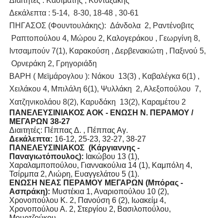
Διαιτητές : Kασιμάτης , Κονταξάκης
Δεκάλεπτα : 5-14, 8-30, 18-48 , 30-61
ΠHΓAΣOΣ (Φουντουλάκης): Δάνδολα 2, Ραντένοβιτς
Ραπτοπούλου 4, Μώρου 2, Καλογεράκου , Γεωργίνη 8,
Ιντσαμπούν 7(1), Καρακούση , Δερβενακιώτη , Παξινού 5,
Oρνεράκη 2, Γρηγοριάδη
BAPH ( Mεϊμάρογλου ): Nάκου 13(3) , Καβαλέγκα 6(1) ,
Χειλάκου 4, Μπιλάλη 6(1), Ψυλλάκη 2, Αλεξοπούλου 7,
Χατζηνικολάου 8(2), Καρυδάκη 13(2), Καραμέτου 2
ΠΑΝΕΛΕΥΣΙΝΙΑΚΟΣ ΑΟΚ - ΕΝΩΣΗ Ν. ΠΕΡΑΜΟΥ /
ΜΕΓΑΡΩΝ 38-27
Διαιτητές
: Πέππας Δ. , Πέππας Αγ.
Δεκάλεπτα
:
16-12, 25-23, 32-27, 38-27
Π
ANE
ΛΕΥΣΙΝΙΑΚΟΣ (Κάργιαννης -
Παναγιωτόπουλος):
Ιακώβου 13 (1),
Χαραλαμποπούλου, Γιαννακούλια 14 (1), Καμπόλη 4,
Τσίρμπα 2, Λιώρη, Ευαγγελάτου 5 (1).
ΕΝΩΣΗ ΝΕΑΣ ΠΕΡΑΜΟΥ ΜΕΓΑΡΩΝ (Μπόρας -
Ασπράκη):
Μυστέκια 1, Αναριοπούλου 10 (2),
Χρονοπούλου Κ. 2, Πανούση 6 (2), Ιωακείμ 4,
Χρονοπούλου Α. 2, Στεργίου 2, Βασιλοπούλου,
Μουρτζούκου.