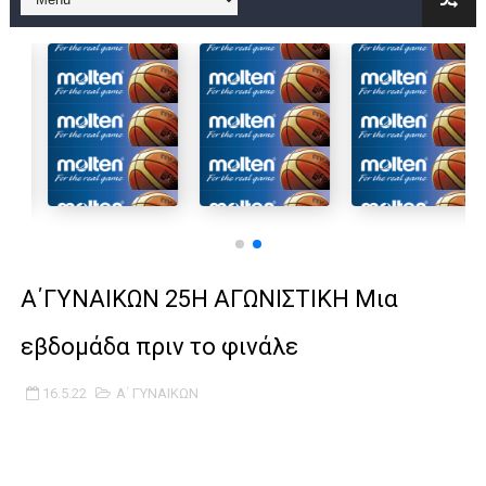
B ΕΦΗΒΩΝ F4 : Χάλκινο το Πέρα 71-56 την Δραπετσώνα στον μ
Στην National League 2 ο Μανδραϊκός 83-72 τον Εθνικό Λαγυν
Live streaming ΜΠΑΡΑΖ ΑΝΟΔΟΥ ΣΤΗΝ NL 2 : ΑΥΡΙΟ ΚΥΡΙΑΚΗ
Β΄ ΕΦΗΒΩΝ F4 : Εντυπωσιακός ο Ρέντης στον τελικό 104-77 τ
FINAL 4 B EΦΗΒΩΝ : ΗΜΙΤΕΛΙΚΟΙ ΣΗΜΕΡΑ ΑΕ ΡΕΝΤΗ ΔΡΑΠΕΤΣΩΝ
Γ ΑΝΔΡΩΝ play off: Ανέβηκε ο Προφήτης Ηλίας 77-73 μέσα στ
Α΄ΓΥΝΑΙΚΩΝ 25Η ΑΓΩΝΙΣΤΙΚΗ Μια
Ολοκληρώνεται η μετακόμιση των γραφείων της ΕΣΚΑΝΑ στο
εβδομάδα πριν το φινάλε
ΤΕΛΙΚΟΣ U21 : Λύγισε στον τελικό με Αρετσού ο Πανελευσινια
16.5.22
Α΄ ΓΥΝΑΙΚΩΝ
ΚΟΡΑΣΙΔΕΣ : Ο Κρόνος Αγίου Δημητρίου τιμήθηκε από το ΔΣ τ
TEΛΙΚΟΣ ΚΥΠΕΛΛΟΥ: Κυπελλούχος ο Μανδραϊκός σε ματς θρίλ