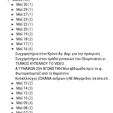
►
Μαΐ 30
(1)
►
Μαΐ 29
(1)
►
Μαΐ 27
(1)
►
Μαΐ 23
(2)
►
Μαΐ 22
(1)
►
Μαΐ 20
(1)
►
Μαΐ 19
(2)
►
Μαΐ 18
(2)
►
Μαΐ 17
(1)
▼
Μαΐ 16
(6)
Συγχαρητήρια στον Κρόνο Αγ. Δημ. για την πρόκριση ...
Συγχαρητήρια στην ομάδα γυναικών του Ολυμπιακού γι...
ΤΕΛΙΚΟΣ ΚΥΠΕΛΛΟΥ ΤΟ VIDEO
Α΄ΓΥΝΑΙΚΩΝ 25Η ΑΓΩΝΙΣΤΙΚΗ Μια εβδομάδα πριν το φ...
Φωτορεπορτάζ από το Κερατσίνι
Κυπελλούχος ΕΣΚΑΝΑ ανδρών η ΝΕ Μεγαρίδος σε ένα σπ...
►
Μαΐ 15
(2)
►
Μαΐ 14
(3)
►
Μαΐ 12
(3)
►
Μαΐ 10
(2)
►
Μαΐ 09
(4)
►
Μαΐ 08
(2)
►
Μαΐ 07
(3)