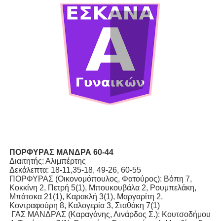
ΧΡΟΝΙΑ ΠΟΛΛΑ ΣΤΟ ΕΛΛΗΝΙΚΟ ΜΠΑΣΚΕΤ : 39Η ΕΠΕΤΕΙΟΣ ΑΠΟ 
Ο δρόμος για τον 29ο τελικό κυπέλλου ανδρών ΕΣΚΑΝΑ Μανδρα
U21: Τεράστια πρόκριση για τον Πανελευσινιακό στον τελικό 
Γ΄ανδρών play offs : "Σκληρό" καρύδι η Φιλία Περάματος έφερε
Play off B εφήβων Β φάση Στο f4 ΑΕ Ρέντη, Πέρα , Ερμής Αργυ
ΠΟΡΦΥΡΑΣ ΜΑΝΔΡΑ 60-44
Διαιτητής: Αλιμπέρτης
Δεκάλεπτα: 18-11,35-18, 49-26, 60-55
ΠΟΡΦΥΡΑΣ (Οικονομόπουλος, Φατούρος): Βόπη 7,
Κοκκίνη 2, Πετρή 5(1), Μπουκουβάλα 2, Ρουμπελάκη,
Μπάτσκα 21(1), Καρακλή 3(1), Μαργαρίτη 2,
Κοντραφούρη 8, Καλογερία 3, Σταθάκη 7(1)
ΓΑΣ ΜΑΝΔΡΑΣ (Καραγάνης, Λινάρδος Σ.): Κουτσοδήμου