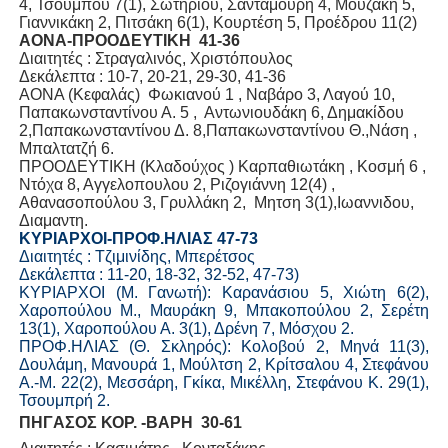
4, Τσούμπου 7(1), Σωτηρίου, Σανταμούρη 4, Μουζάκη 5,
Γιαννικάκη 2, Πιτσάκη 6(1), Κουρτέση 5, Προέδρου 11(2)
ΑΟΝΑ-ΠΡΟΟΔΕΥΤΙΚΗ 41-36
Διαιτητές : Στραγαλινός, Χριστόπουλος
Δεκάλεπτα : 10-7, 20-21, 29-30, 41-36
ΑΟΝΑ (Κεφαλάς) Φωκιανού 1 , Ναβάρο 3, Λαγού 10,
Παπακωνσταντίνου Α. 5 , Αντωνιουδάκη 6, Δημακίδου
2,Παπακωνσταντίνου Δ. 8,Παπακωνσταντίνου Θ.,Νάση ,
Μπαλτατζή 6.
ΠΡΟΟΔΕΥΤΙΚΗ (Κλαδούχος ) Καρπαθιωτάκη , Κοσμή 6 ,
Ντόχα 8, Αγγελοπουλου 2, Ριζογιάννη 12(4) ,
Αθανασοπούλου 3, Γρυλλάκη 2, Μητση 3(1),Ιωαννιδου,
Διαμαντη.
ΚΥΡΙΑΡΧΟΙ-ΠΡΟΦ.ΗΛΙΑΣ 47-73
Διαιτητές : Τζιμινίδης, Μπερέτσος
Δεκάλεπτα : 11-20, 18-32, 32-52, 47-73)
ΚΥΡΙΑΡΧΟΙ (Μ. Γανωτή): Καρανάσιου 5, Χιώτη 6(2),
Χαροπούλου Μ., Μαυράκη 9, Μπακοπούλου 2, Σερέτη
13(1), Χαροπούλου Α. 3(1), Δρένη 7, Μόσχου 2.
ΠΡΟΦ.ΗΛΙΑΣ (Θ. Σκληρός): Κολοβού 2, Μηνά 11(3),
Δουλάμη, Μανουρά 1, Μούλτση 2, Κρίτσαλου 4, Στεφάνου
Α.-Μ. 22(2), Μεσσάρη, Γκίκα, Μικέλλη, Στεφάνου Κ. 29(1),
Τσουμπρή 2.
ΠHΓAΣOΣ ΚΟΡ. -BAPH 30-61