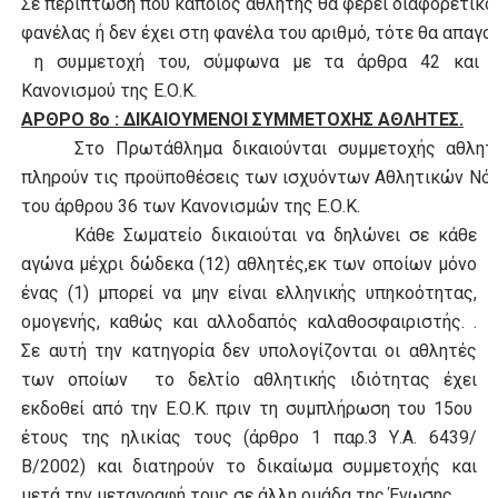
Σε περίπτωση που κάποιος αθλητής θα φέρει διαφορετικό
φανέλας ή δεν έχει στη φανέλα του αριθμό, τότε θα απαγο
η συμμετοχή του, σύμφωνα με τα άρθρα 42 και 
Κανονισμού της Ε.Ο.Κ.
ΑΡΘΡΟ 8ο : ΔΙΚΑΙΟΥΜΕΝΟΙ ΣΥΜΜΕΤΟΧΗΣ ΑΘΛΗΤΕΣ.
Στο Πρωτάθλημα δικαιούνται συμμετοχής αθλητ
πληρούν τις προϋποθέσεις των ισχυόντων Αθλητικών Νό
του άρθρου 36 των Κανονισμών της Ε.Ο.Κ.
Κάθε Σωματείο δικαιούται να δηλώνει σε κάθε
αγώνα μέχρι δώδεκα (12) αθλητές,εκ των οποίων μόνο
ένας (1) μπορεί να μην είναι ελληνικής υπηκοότητας,
ομογενής, καθώς και αλλοδαπός καλαθοσφαιριστής. .
Σε αυτή την κατηγορία δεν υπολογίζονται οι αθλητές
των οποίων το δελτίο αθλητικής ιδιότητας έχει
εκδοθεί από την Ε.Ο.Κ. πριν τη συμπλήρωση του 15ου
έτους της ηλικίας τους (άρθρο 1 παρ.3 Υ.Α. 6439/
Β/2002) και διατηρούν το δικαίωμα συμμετοχής και
μετά την μεταγραφή τους σε άλλη ομάδα της Ένωσης.