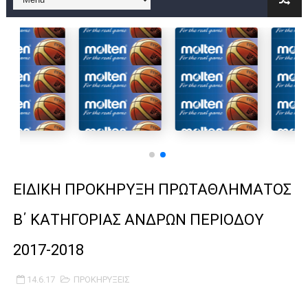
B ΕΦΗΒΩΝ F4 : Χάλκινο το Πέρα 71-56 την Δραπετσώνα στον μ
Στην National League 2 ο Μανδραϊκός 83-72 τον Εθνικό Λαγυν
Live streaming ΜΠΑΡΑΖ ΑΝΟΔΟΥ ΣΤΗΝ NL 2 : ΑΥΡΙΟ ΚΥΡΙΑΚΗ
Β΄ ΕΦΗΒΩΝ F4 : Εντυπωσιακός ο Ρέντης στον τελικό 104-77 τ
FINAL 4 B EΦΗΒΩΝ : ΗΜΙΤΕΛΙΚΟΙ ΣΗΜΕΡΑ ΑΕ ΡΕΝΤΗ ΔΡΑΠΕΤΣΩΝ
Γ ΑΝΔΡΩΝ play off: Ανέβηκε ο Προφήτης Ηλίας 77-73 μέσα στ
ΕΙΔΙΚΗ ΠΡΟΚΗΡΥΞΗ ΠΡΩΤΑΘΛΗΜΑΤΟΣ
Ολοκληρώνεται η μετακόμιση των γραφείων της ΕΣΚΑΝΑ στο
Β΄ ΚΑΤΗΓΟΡΙΑΣ ΑΝΔΡΩΝ ΠΕΡΙΟΔΟΥ
ΤΕΛΙΚΟΣ U21 : Λύγισε στον τελικό με Αρετσού ο Πανελευσινια
2017-2018
ΚΟΡΑΣΙΔΕΣ : Ο Κρόνος Αγίου Δημητρίου τιμήθηκε από το ΔΣ τ
14.6.17
ΠΡΟΚΗΡΥΞΕΙΣ
TEΛΙΚΟΣ ΚΥΠΕΛΛΟΥ: Κυπελλούχος ο Μανδραϊκός σε ματς θρίλ