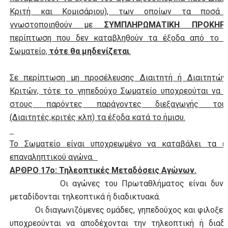
Κριτή και Κομισάριου), των οποίων τα ποσά
γνωστοποιηθούν με
ΣΥΜΠΛΗΡΩΜΑΤΙΚΗ ΠΡΟΚΗΡΥ
περίπτωση που δεν καταβληθούν τα έξοδα από το γ
Σωματείο,
τότε θα μηδενίζεται
.
Σε περίπτωση μη προσέλευσης Διαιτητή ή Διαιτητών,
Κριτών, τότε το γηπεδούχο Σωματείο υποχρεούται να 
στους παρόντες παράγοντες διεξαγωγής το
(Διαιτητές,κριτές κλπ) τα έξοδα κατά το ήμισυ.
Το Σωματείο είναι υποχρεωμένο να καταβάλει τα έ
επαναληπτικού αγώνα.
ΑΡΘΡΟ 17ο: Τηλεοπτικές Μεταδόσεις Αγώνων.
Οι αγώνες του Πρωταθλήματος είναι δυνατ
μεταδίδονται τηλεοπτικά ή διαδικτυακά.
Οι διαγωνιζόμενες ομάδες, γηπεδούχος και φιλοξενο
υποχρεούνται να αποδέχονται την τηλεοπτική ή διαδι