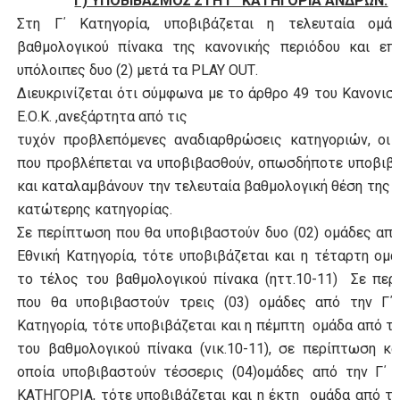
Γ) ΥΠΟΒΙΒΑΣΜΟΣ ΣΤΗ Γ΄ ΚΑΤΗΓΟΡΙΑ ΑΝΔΡΩΝ.
Στη Γ΄ Κατηγορία, υποβιβάζεται η τελευταία ομά
βαθμολογικού πίνακα της κανονικής περιόδου και επί
υπόλοιπες δυο (2) μετά τα
PLAY
OUT
.
Διευκρινίζεται ότι σύμφωνα με το άρθρο 49 του Κανονισ
Ε.Ο.Κ. ,ανεξάρτητα από τις
τυχόν προβλεπόμενες αναδιαρθρώσεις κατηγοριών, οι 
που προβλέπεται να υποβιβασθούν, οπωσδήποτε υποβιβ
και καταλαμβάνουν την τελευταία βαθμολογική θέση της
κατώτερης κατηγορίας.
Σε περίπτωση που θα υποβιβαστούν δυο (02) ομάδες από
Εθνική Κατηγορία, τότε υποβιβάζεται και η τέταρτη ομ
το τέλος του βαθμολογικού πίνακα (ηττ.10-11) Σε πε
που θα υποβιβαστούν τρεις (03) ομάδες από την Γ΄ 
Κατηγορία, τότε υποβιβάζεται και η πέμπτη ομάδα από τ
του βαθμολογικού πίνακα (νικ.10-11), σε περίπτωση κ
οποία υποβιβαστούν τέσσερις (04)ομάδες από την Γ΄ 
ΚΑΤΗΓΟΡΙΑ, τότε υποβιβάζεται και η έκτη ομάδα από τ