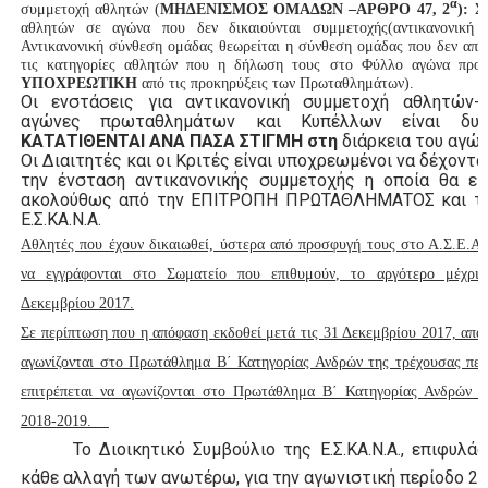
α
συμμετοχή αθλητών (
ΜΗΔΕΝΙΣΜΟΣ ΟΜΑΔΩΝ –ΑΡΘΡΟ 47, 2
):
Σ
αθλητών σε αγώνα που δεν δικαιούνται συμμετοχής(αντικανονική 
Αντικανονική σύνθεση ομάδας θεωρείται η σύνθεση ομάδας που δεν απαρ
τις κατηγορίες αθλητών που η δήλωση τους στο Φύλλο αγώνα προβ
ΥΠΟΧΡΕΩΤΙΚΗ
από τις προκηρύξεις των Πρωταθλημάτων).
Οι ενστάσεις για αντικανονική συμμετοχή αθλητών-τ
αγώνες πρωταθλημάτων και Κυπέλλων είναι δυ
ΚΑΤΑΤΙΘΕΝΤΑΙ ΑΝΑ ΠΑΣΑ
ΣΤΙΓΜΗ στη
διάρκεια του αγών
Οι Διαιτητές και οι Κριτές είναι υποχρεωμένοι να δέχοντα
την ένσταση αντικανονικής συμμετοχής η οποία θα εκ
ακολούθως από την ΕΠΙΤΡΟΠΗ ΠΡΩΤΑΘΛΗΜΑΤΟΣ και το 
Ε.Σ.ΚΑ.Ν.Α.
Αθλητές που έχουν δικαιωθεί, ύστερα από προσφυγή τους στο Α.Σ.Ε.Α.
να εγγράφονται στο Σωματείο που επιθυμούν, το αργότερο μέχρι 
Δεκεμβρίου 2017.
Σε περίπτωση που η απόφαση εκδοθεί μετά τις 31 Δεκεμβρίου 2017, απα
αγωνίζονται στο Πρωτάθλημα Β΄ Κατηγορίας Ανδρών της τρέχουσας περ
επιτρέπεται να αγωνίζονται στο Πρωτάθλημα Β΄ Κατηγορίας Ανδρών τ
2018-2019.
Το Διοικητικό Συμβούλιο της Ε.Σ.ΚΑ.Ν.Α., επιφυλάσ
κάθε αλλαγή των ανωτέρω, για την αγωνιστική περίοδο 2