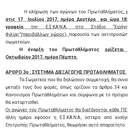
Η κλήρωση των αγώνων του Πρωταθλήματος
,
ο
στις 17 Ιουλίου 2017, ημέρα Δευτέρα και ώρα 18:1
γραφεία
της Ε.Σ.ΚΑ.Ν.Α., στο Στάδιο “Ειρήνη
Φιλίας”(περιβάλλων χώρος),
παρουσία των αντιπροσώπ
σωματείων.
Η έναρξη του Πρωταθλήματος
ορίζεται
Οκτωβρίου 2017, ημέρα Πέμπτη.
ΑΡΘΡΟ 3ο : ΣΥΣΤΗΜΑ ΔΙΕΞΑΓΩΓΗΣ ΠΡΩΤΑΘΛΗΜΑΤΟΣ.
Τα Σωματεία που θα δηλώσουν συμμετοχή, θα συνα
μεταξύ τους δυο φορές, όπως ορίζουν τα άρθρα 34 και
Κανονισμού Πρωταθλημάτων και σύμφωνα με το πρόγραμ
θα καταρτισθεί.
Οι αγώνες του Πρωταθλήματος θα διεξάγονται κάθε ΠΕ
άλλη ημέρα εφόσον η Ε.Σ.ΚΑ.Ν.Α., ύστερα από εισήγη
Επιτροπής Πρωταθλήματος, θεωρήσει αυτό απαραίτητο.