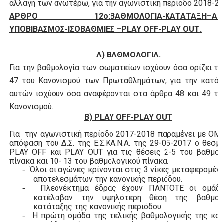
αλλαγή των ανωτέρω, για την αγωνιστική περίοδο 2018-2
ΑΡΘΡΟ 12ο:ΒΑΘΜΟΛΟΓΙΑ-ΚΑΤΑΤΑΞΗ–ΑΝΟ
ΥΠΟΒΙΒΑΣΜΟΣ-ΙΣΟΒΑΘΜΙΕΣ –
PLAY
OFF
-
PLAY
OUT
.
Α) ΒΑΘΜΟΛΟΓΙΑ.
Για την βαθμολογία των σωματείων ισχύουν όσα ορίζει τ
47 του Κανονισμού των Πρωταθλημάτων, για την κατάτ
αυτών ισχύουν όσα αναφέρονται στα άρθρα 48 και 49 το
Κανονισμού.
Β
) PLAY OFF-PLAY OUT
Για την αγωνιστική περίοδο 2017-2018 παραμένει με 
απόφαση του Δ.Σ. της Ε.Σ.ΚΑ.Ν.Α. της 29-05-2017 ο θεσ
PLAY
OFF
και
PLAY
OUT
για τις θέσεις 2-5 του βαθμο
πίνακα και 10- 13 του βαθμολογικού πίνακα.
Όλοι οι αγώνες κρίνονται στις 3 νίκες μεταφερομέ
-
αποτελεσμάτων την κανονικής περιόδου.
Πλεονέκτημα έδρας έχουν ΠΑΝΤΟΤΕ οι ομάδ
-
κατέλαβαν την υψηλότερη θέση της βαθμολ
κατάταξης της κανονικής περιόδου
Η πρώτη ομάδα της τελικής βαθμολογικής της κα
-