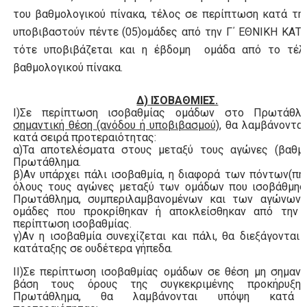
του βαθμολογικού πίνακα, τέλος σε περίπτωση κατά τη
υποβιβαστούν πέντε (05)ομάδες από την Γ΄ ΕΘΝΙΚΗ ΚΑΤ
τότε υποβιβάζεται και η έβδομη ομάδα από το τέλ
βαθμολογικού πίνακα.
Δ) ΙΣΟΒΑΘΜΙΕΣ.
Ι)Σε περίπτωση ισοβαθμίας ομάδων στο Πρωτάθλ
σημαντική θέση (ανόδου ή υποβιβασμού),
θα λαμβάνονται
κατά σειρά προτεραιότητας:
α)Τα αποτελέσματα στους μεταξύ τους αγώνες (βαθμο
Πρωτάθλημα.
β)Αν υπάρχει πάλι ισοβαθμία, η διαφορά των πόντων(πη
όλους τους αγώνες μεταξύ των ομάδων που ισοβάθμησ
Πρωτάθλημα, συμπεριλαμβανομένων και των αγώνων 
ομάδες που προκρίθηκαν ή αποκλείσθηκαν από την
περίπτωση ισοβαθμίας.
γ)Αν η ισοβαθμία συνεχίζεται και πάλι, θα διεξάγονται
κατάταξης σε ουδέτερα γήπεδα.
ΙΙ)Σε περίπτωση ισοβαθμίας ομάδων σε θέση μη σημαντ
βάση τους όρους της συγκεκριμένης προκήρυξη
Πρωτάθλημα, θα λαμβάνονται υπόψη κατά 