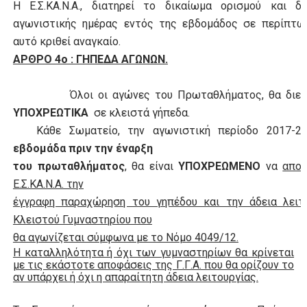
Η Ε.Σ.ΚΑ.Ν.Α., διατηρεί το δικαίωμα ορισμού και δε
αγωνιστικής ημέρας εντός της εβδομάδος σε περίπτω
αυτό κριθεί αναγκαίο.
ΑΡΘΡΟ 4ο : ΓΗΠΕΔΑ ΑΓΩΝΩΝ.
Όλοι οι αγώνες του Πρωταθλήματος, θα διεξα
ΥΠΟΧΡΕΩΤΙΚΑ
σε κλειστά γήπεδα.
Κάθε Σωματείο, την αγωνιστική περίοδο 2017-
εβδομάδα πριν την έναρξη
του πρωταθλήματος
, θα είναι
ΥΠΟΧΡΕΩΜΕΝΟ
να
αποσ
Ε.Σ.ΚΑ.Ν.Α. την
έγγραφη παραχώρηση του γηπέδου και την άδεια λειτ
Κλειστού Γυμναστηρίου που
θα αγωνίζεται σύμφωνα με το Νόμο 4049/12.
Η καταλληλότητα ή όχι των γυμναστηρίων θα κρίνεται
με τις εκάστοτε αποφάσεις της Γ.Γ.Α. που θα ορίζουν το
αν υπάρχει ή όχι η απαραίτητη άδεια λειτουργίας.