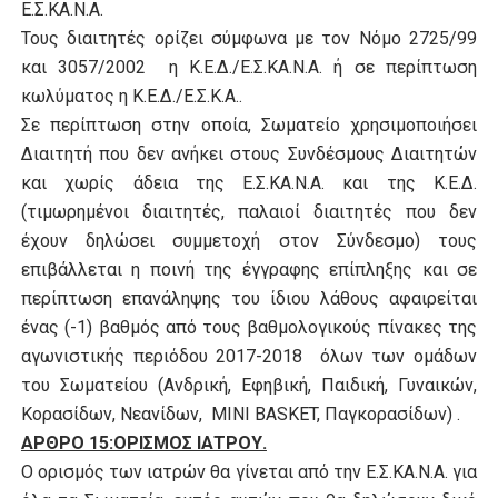
Ε.Σ.ΚΑ.Ν.Α.
Τους διαιτητές ορίζει σύμφωνα με τον Νόμο 2725/99
και 3057/2002 η Κ.Ε.Δ./Ε.Σ.ΚΑ.Ν.Α. ή σε περίπτωση
κωλύματος η Κ.Ε.Δ./Ε.Σ.Κ.Α..
Σε περίπτωση στην οποία, Σωματείο χρησιμοποιήσει
Διαιτητή που δεν ανήκει στους Συνδέσμους Διαιτητών
και χωρίς άδεια της Ε.Σ.ΚΑ.Ν.Α. και της Κ.Ε.Δ.
(τιμωρημένοι διαιτητές, παλαιοί διαιτητές που δεν
έχουν δηλώσει συμμετοχή στον Σύνδεσμο) τους
επιβάλλεται η ποινή της έγγραφης επίπληξης και σε
περίπτωση επανάληψης του ίδιου λάθους αφαιρείται
ένας (-1) βαθμός από τους βαθμολογικούς πίνακες της
αγωνιστικής περιόδου 2017-2018 όλων των ομάδων
του Σωματείου (Ανδρική, Εφηβική, Παιδική, Γυναικών,
Κορασίδων, Νεανίδων, MINI BASKET, Παγκορασίδων) .
ΑΡΘΡΟ 15:ΟΡΙΣΜΟΣ ΙΑΤΡΟΥ.
Ο ορισμός των ιατρών θα γίνεται από την Ε.Σ.ΚΑ.Ν.Α. για