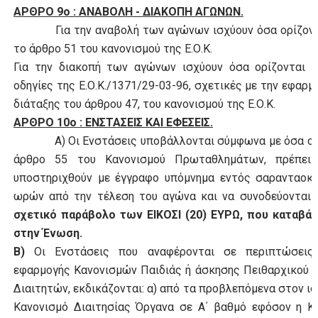
ΑΡΘΡΟ 9ο : ΑΝΑΒΟΛΗ - ΔΙΑΚΟΠΗ ΑΓΩΝΩΝ.
Για την αναβολή των αγώνων ισχύουν όσα ορίζοντ
το άρθρο 51 του κανονισμού της Ε.Ο.Κ.
Για την διακοπή των αγώνων ισχύουν όσα ορίζονται α
οδηγίες της Ε.Ο.Κ./1371/29-03-96, σχετικές με την εφαρμ
διάταξης
του άρθρου 47, του κανονισμού της Ε.Ο.Κ.
ΑΡΘΡΟ 10ο : ΕΝΣΤΑΣΕΙΣ ΚΑΙ ΕΦΕΣΕΙΣ.
Α) Οι
E
νστάσεις υποβάλλονται σύμφωνα με όσα ορ
άρθρο 55 του Κανονισμού Πρωταθλημάτων, πρέπει
υποστηριχθούν με έγγραφο υπόμνημα εντός σαρανταοκτ
ωρών από την τέλεση του αγώνα και να συνοδεύονται
σχετικό παράβολο των ΕΙΚΟΣΙ (20) ΕΥΡΩ, που καταβάλ
στην Ένωση.
Β)
Οι Ενστάσεις που αναφέρονται σε περιπτώσεις
εφαρμογής Κανονισμών Παιδιάς ή άσκησης Πειθαρχικού 
Διαιτητών, εκδικάζονται: α) από τα προβλεπόμενα στον ι
Κανονισμό Διαιτησίας Όργανα σε Α΄ βαθμό εφόσον η Κ