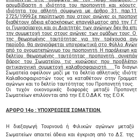
ασυμβίβαστη η ιδιότητα του προπονητή και κόουτς 
ιδιότητα του αθλητή σύμφωνα με άρθρο 31, παρ.11 
2725/1999.Σε περίπτωση που στους αγώνες οι προπονη
διαθέτουν άδεια εξασκήσεως επαγγέλματος από την Γ.Γ.Α
οι Γυμνασίαρχοι και οι Διαιτητές των αγώνων δεν θα επι
την συμμετοχή τους στους αγώνες των ομάδων τους. Ο 
της θεωρημένης ταυτότητας για την τρέχουσα αγων
περίοδο, θα αναγράφεται υποχρεωτικά στο Φύλλο Αγώνα
από το ονοματεπώνυμο του προπονητή. Η παράλειψη κα
δελτίου θεωρημένης ταυτότητας προπονητή, συνεπάγε
βάρος του Σωματείου, τις κυρώσεις που προβλέποντ
αντικανονική συμμετοχή καλαθοσφαιριστή.
Τα διαγων
Σωματεία οφείλουν μαζί με τα δελτία αθλητικής ιδιότη
Καλαθοσφαιριστών τους να καταθέτουν στην Γραμματε
αγώνων και το δελτίο ταυτότητας του Προπονητή τους.
Οι τυχόν οικονομικές διαφορές μεταξύ Προπονητ
Σωματείων επιλύονται από την Ε.Ε.Ο.ΔA.K. της Ε.Ο.Κ.
ΑΡΘΡΟ 14ο : ΥΠΟΧΡΕΩΣΕΙΣ ΣΩΜΑΤΕΙΩΝ.
Η διεξαγωγή Τουρνουά ή Φιλικών αγώνων μεταξύ
Σωματείων απαιτεί άδεια και έγκριση από το Δ.Σ. της