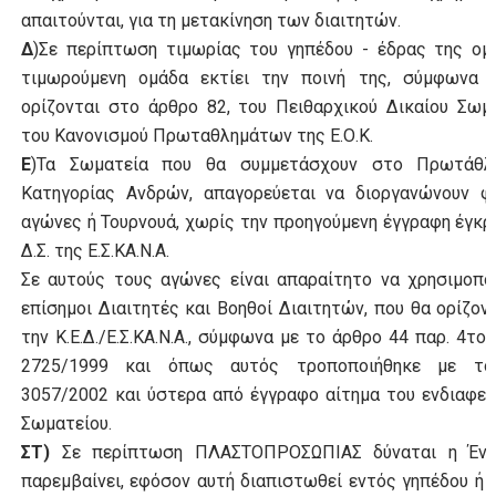
απαιτούνται, για τη μετακίνηση των διαιτητών.
Δ
)
Σε περίπτωση τιμωρίας του γηπέδου - έδρας της ομ
τιμωρούμενη ομάδα εκτίει την ποινή της, σύμφωνα 
ορίζονται στο άρθρο 82, του Πειθαρχικού Δικαίου Σωμ
του Κανονισμού Πρωταθλημάτων της Ε.Ο.Κ.
Ε
)Τα Σωματεία που θα συμμετάσχουν στο Πρωτάθλ
Κατηγορίας Ανδρών, απαγορεύεται να διοργανώνουν φι
αγώνες ή Τουρνουά, χωρίς την προηγούμενη έγγραφη έγκρ
Δ.Σ. της Ε.Σ.ΚΑ.Ν.Α.
Σε αυτούς τους αγώνες είναι απαραίτητο να χρησιμοπο
επίσημοι Διαιτητές και Βοηθοί Διαιτητών, που θα ορίζον
την Κ.Ε.Δ./Ε.Σ.ΚΑ.Ν.Α., σύμφωνα με το άρθρο 44 παρ. 4το
2725/1999 και όπως αυτός τροποποιήθηκε με τ
3057/2002 και ύστερα από έγγραφο αίτημα του ενδιαφε
Σωματείου.
ΣΤ)
Σε περίπτωση ΠΛΑΣΤΟΠΡΟΣΩΠΙΑΣ δύναται η Έν
παρεμβαίνει, εφόσον αυτή διαπιστωθεί εντός γηπέδου ή 