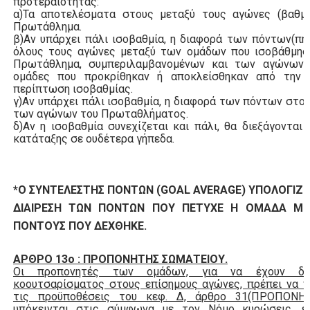
προτεραιότητας:
α)Τα αποτελέσματα στους μεταξύ τους αγώνες (βαθμο
Πρωτάθλημα.
β)Αν υπάρχει πάλι ισοβαθμία, η διαφορά των πόντων(πη
όλους τους αγώνες μεταξύ των ομάδων που ισοβάθμησ
Πρωτάθλημα, συμπεριλαμβανομένων και των αγώνων 
ομάδες που προκρίθηκαν ή αποκλείσθηκαν από την
περίπτωση ισοβαθμίας.
γ)Αν υπάρχει πάλι ισοβαθμία, η διαφορά των πόντων στο
των αγώνων του Πρωταθλήματος.
δ)Αν η ισοβαθμία συνεχίζεται και πάλι, θα διεξάγονται
κατάταξης σε ουδέτερα γήπεδα.
*Ο ΣΥΝΤΕΛΕΣΤΗΣ ΠΟΝΤΩΝ (
GOAL
AVERAGE
) ΥΠΟΛΟΓΙΖΕ
ΔΙΑΙΡΕΣΗ ΤΩΝ ΠΟΝΤΩΝ ΠΟΥ ΠΕΤΥΧΕ Η ΟΜΑΔΑ ΜΕ
ΠΟΝΤΟΥΣ ΠΟΥ ΔΕΧΘΗΚΕ.
ΑΡΘΡΟ 13ο : ΠΡΟΠΟΝΗΤΗΣ ΣΩΜΑΤΕΙΟΥ.
Οι προπονητές των ομάδων, για να έχουν δικ
κοουτσαρίσματος στους επίσημους αγώνες, πρέπει να 
τις προϋποθέσεις του κεφ. Δ, άρθρο 31(ΠΡΟΠΟΝΗΤ
υπόκεινται στις σύμφωνα με τον Νόμο κυρώσεις, εί