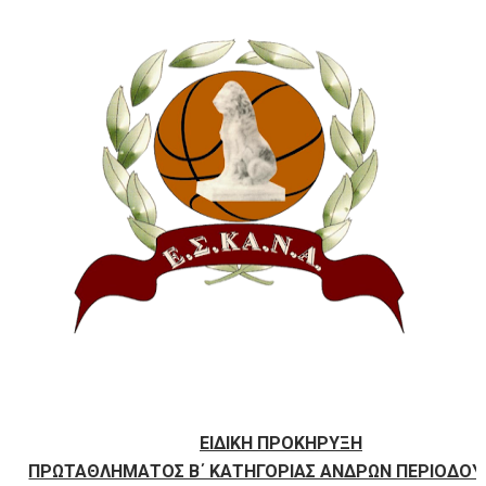
ΧΡΟΝΙΑ ΠΟΛΛΑ ΣΤΟ ΕΛΛΗΝΙΚΟ ΜΠΑΣΚΕΤ : 39Η ΕΠΕΤΕΙΟΣ ΑΠΟ 
Ο δρόμος για τον 29ο τελικό κυπέλλου ανδρών ΕΣΚΑΝΑ Μανδρα
U21: Τεράστια πρόκριση για τον Πανελευσινιακό στον τελικό 
Γ΄ανδρών play offs : "Σκληρό" καρύδι η Φιλία Περάματος έφερε
Play off B εφήβων Β φάση Στο f4 ΑΕ Ρέντη, Πέρα , Ερμής Αργυ
ΕΙΔΙΚΗ ΠΡΟΚΗΡΥΞΗ
ΠΡΩΤΑΘΛΗΜΑΤΟΣ Β΄ ΚΑΤΗΓΟΡΙΑΣ ΑΝΔΡΩΝ ΠΕΡΙΟΔΟΥ 