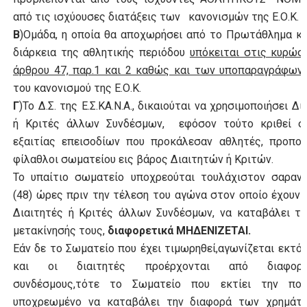
από τις ισχύουσες διατάξεις των κανονισμών της Ε.Ο.Κ.
Β
)Ομάδα, η οποία θα αποχωρήσει από το Πρωτάθλημα κ
διάρκεια της αθλητικής περιόδου
υπόκειται στις κυρώσ
άρθρου 47, παρ.1 και 2 καθώς και των υποπαραγράφων
του κανονισμού της Ε.Ο.Κ.
Γ
)Το Δ.Σ. της Ε.Σ.ΚΑ.Ν.Α., δικαιούται να χρησιμοποιήσει Δι
ή Κριτές άλλων Συνδέσμων, εφόσον τούτο κριθεί σκ
εξαιτίας επεισοδίων που προκάλεσαν αθλητές, προπον
φίλαθλοι σωματείου εις βάρος Διαιτητών ή Κριτών.
Το υπαίτιο σωματείο υποχρεούται τουλάχιστον σαραν
(48) ώρες πριν την τέλεση του αγώνα στον οποίο έχουν 
Διαιτητές ή Κριτές άλλων Συνδέσμων, να καταβάλει τ
μετακίνησής τους,
διαφορετικά ΜΗΔΕΝΙΖΕΤΑΙ.
Εάν δε το Σωματείο που έχει τιμωρηθεί,αγωνίζεται εκτό
και οι διαιτητές προέρχονται από διαφορετ
συνδέσμους,τότε το Σωματείο που εκτίει την ποινή
υποχρεωμένο να καταβάλει την διαφορά των χρημάτ