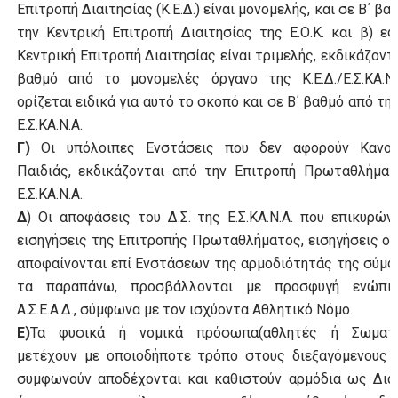
Επιτροπή Διαιτησίας (Κ.Ε.Δ.) είναι μονομελής, και σε Β΄ βα
την Κεντρική Επιτροπή Διαιτησίας της Ε.Ο.Κ. και β) ε
Κεντρική Επιτροπή Διαιτησίας είναι τριμελής, εκδικάζοντα
βαθμό από το μονομελές όργανο της Κ.Ε.Δ./Ε.Σ.ΚΑ.Ν.
ορίζεται ειδικά για αυτό το σκοπό και σε Β΄ βαθμό από την 
Ε.Σ.ΚΑ.Ν.Α.
Γ)
Οι υπόλοιπες Ενστάσεις που δεν αφορούν Κανον
Παιδιάς, εκδικάζονται από την Επιτροπή Πρωταθλήματ
Ε.Σ.ΚΑ.Ν.Α.
Δ
) Οι αποφάσεις του Δ.Σ. της Ε.Σ.ΚΑ.Ν.Α. που επικυρών
εισηγήσεις της Επιτροπής Πρωταθλήματος, εισηγήσεις οι
αποφαίνονται επί Ενστάσεων της αρμοδιότητάς της σύμ
τα παραπάνω, προσβάλλονται με προσφυγή ενώπι
Α.Σ.Ε.Α.Δ., σύμφωνα με τον ισχύοντα Αθλητικό Νόμο.
Ε)
Τα φυσικά ή νομικά πρόσωπα(αθλητές ή Σωματε
μετέχουν με οποιοδήποτε τρόπο στους διεξαγόμενους 
συμφωνούν αποδέχονται και καθιστούν αρμόδια ως Δια