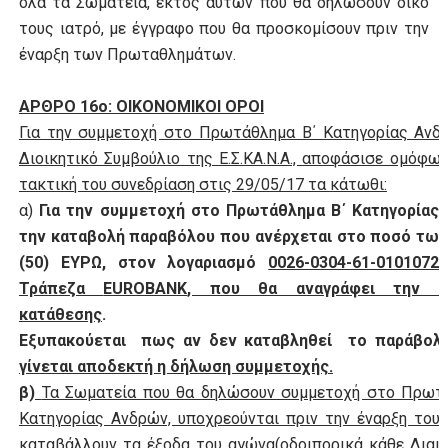
όλα τα Σωματεία, εκτός αυτών που θα δηλώσουν δικό
τους ιατρό, με έγγραφο που θα προσκομίσουν πριν την
έναρξη των Πρωταθλημάτων.
ΑΡΘΡΟ 16ο: ΟΙΚΟΝΟΜΙΚΟΙ ΟΡΟΙ
Για την συμμετοχή στο Πρωτάθλημα Β΄ Κατηγορίας Ανδ
Διοικητικό Συμβούλιο της Ε.Σ.ΚΑ.Ν.Α., αποφάσισε ομόφω
τακτική του συνεδρίαση στις 29/05/17 τα κάτωθι:
α)
Για την συμμετοχή στο Πρωτάθλημα Β΄ Κατηγορίας
την καταβολή παραβόλου που ανέρχεται στο ποσό των
(50) ΕΥΡΩ, στον λογαριασμό
0026-0304-61-010107
Τράπεζα
EUROBANK
, που θα αναγράφει την αιτ
κατάθεσης
.
Εξυπακούεται πως αν δεν καταβληθεί το παράβολ
γίνεται αποδεκτή η δήλωση συμμετοχής.
β)
Τα Σωματεία που θα δηλώσουν συμμετοχή στο Πρωτ
Κατηγορίας Ανδρών, υποχρεούνται πριν την έναρξη του
καταβάλλουν τα έξοδα του αγώνα(οδοιπορικά κάθε Διαιτ