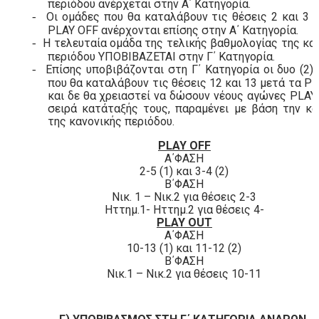
περιόδου ανέρχεται στην Α΄ Κατηγορία.
Οι ομάδες που θα καταλάβουν τις θέσεις 2 και 3 
-
PLAY
OFF
ανέρχονται επίσης στην Α΄ Κατηγορία.
Η τελευταία ομάδα της τελικής βαθμολογίας της κα
-
περιόδου ΥΠΟΒΙΒΑΖΕΤΑΙ στην Γ΄ Κατηγορία.
Επίσης υποβιβάζονται στη Γ΄ Κατηγορία οι δυο (2)
-
που θα καταλάβουν τις θέσεις 12 και 13 μετά τα
PL
και δε θα χρειαστεί να δώσουν νέους αγώνες
PLAY
σειρά κατάταξής τους, παραμένει με βάση την κ
της κανονικής περιόδου.
PLAY
OFF
Α΄ΦΑΣΗ
2-5 (1) και 3-4 (2)
Β΄ΦΑΣΗ
Νικ. 1 – Νικ.2 για θέσεις 2-3
Ηττημ.1- Ηττημ.2 για θέσεις 4-
PLAY
OUT
Α΄ΦΑΣΗ
10-13 (1) και 11-12 (2)
Β΄ΦΑΣΗ
Νικ.1 – Νικ.2 για θέσεις 10-11