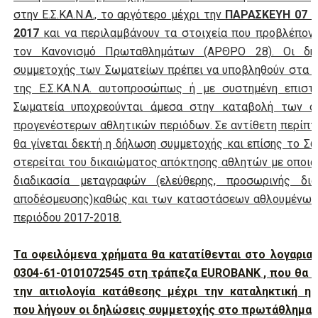
στην Ε.Σ.ΚΑ.Ν.Α., το αργότερο μέχρι την
ΠΑΡΑΣΚΕΥΗ 07 Ι
2017
και να περιλαμβάνουν τα στοιχεία που προβλέπον
τον Κανονισμό Πρωταθλημάτων (ΑΡΘΡΟ 28). Οι δη
συμμετοχής των Σωματείων πρέπει να υποβληθούν στα 
της Ε.Σ.ΚΑ.Ν.Α. αυτοπροσώπως ή με συστημένη επιστο
Σωματεία υποχρεούνται άμεσα στην καταβολή των ο
προγενέστερων αθλητικών περιόδων. Σε αντίθετη περίπ
θα γίνεται δεκτή η δήλωση συμμετοχής και επίσης το Σ
στερείται του δικαιώματος απόκτησης αθλητών με οποι
διαδικασία μεταγραφών (ελεύθερης, προσωρινής διάρ
αποδέσμευσης)καθώς και των καταστάσεων αθλουμένων
περιόδου 2017-2018.
Τα οφειλόμενα χρήματα θα κατατίθενται στο λογαρια
0304-61-0101072545 στη τράπεζα
EUROBANK
, που θα 
την αιτιολογία κατάθεσης μέχρι την καταληκτική ημ
που λήγουν οι δηλώσεις συμμετοχής στο πρωτάθλημα.