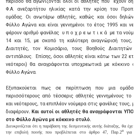
περίοδο θα αγωνίζονται όλοι οι αθλητές που έχουν δη
Φ.Α. ανεξαρτήτου ηλικίας κατά την κρίση του Προπο
ομάδας. Οι ανωτέρω αθλητές, καθώς και όσοι δηλώνο
Φύλλο Αγώνα και είναι γεννημένοι το έτος 1995 και νεό
φέρουν αριθμό φανέλας υ π ο χ ρ ε ω τ ι κ ά με τα νούμε
14 και 15, με σκοπό τη καλύτερη αναγνώρισή τους, 
Διαιτητές, τον Κομισάριο, τους Βοηθούς Διαιτητών 
αντιπάλους. Επίσης, όσοι αθλητές είναι κάτω των 22 ετώ
νεότεροι) θα αναγράφονται υποχρεωτικά με κόκκινο 
Φύλλο Αγώνα.
Εξυπακούεται πως σε περίπτωση που μια ομάδα 
περισσότερους από τέσσερις αθλητές γεννημένους το 
και νεότερους, τα επιπλέον νούμερα
στις φανέλες τους, μ
διαφέρουν
. Και αυτοί οι αθλητές θα αναγράφονται ΥΠ
στο Φύλλο Αγώνα με κόκκινο στυλό.
Διευκρινίζεται ότι η παράβαση της δεσμευτικής αυτής διάταξης, θα έχει
α
την επιβολή ποινής που προβλέπεται στο άρθρο 47, Παρ.2
για α