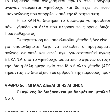
Το Σωματείο που αναγράφεται πρώτο στο Πρόγραμ
αγώνων θεωρείται γηπεδούχο και θα έχει τις ευθύν
υποχρεώσεις που απορρέουν από την ιδιότητα αυτή.
Η Ε.Σ.ΚΑ.Ν.Α., διατηρεί το δικαίωμα να προσθέσε
πάνω γήπεδα και άλλα που πληρούν τους όρους διεξα
Πρωταθλήματος.
Σε περίπτωση που αποκλεισθεί γήπεδο ή δεν είναι δ
για οποιονδήποτε λόγο να τελεσθεί ο προγραμματι
αγώνας σε αυτό και αφού έχει γνωστοποιηθεί έγκαιρ
Ε.Σ.ΚΑ.Ν.Α. από το γηπεδούχο σωματείο, ο αγώνας αυτός ο
την ίδια ή άλλη ημερομηνία στο ίδιο ή άλλο γήπεδο (ΑΡΘ
τηρώντας τις διατάξεις του άρθρου 3 της παρούσας προκ
ΑΡΘΡΟ 5ο : ΜΠΑΛΑ ΔΙΕΞΑΓΩΓΗΣ ΑΓΩΝΩΝ.
Οι αγώνες θα διεξάγονται με δερμάτινη μπάλα
M
Νο 7.
ο