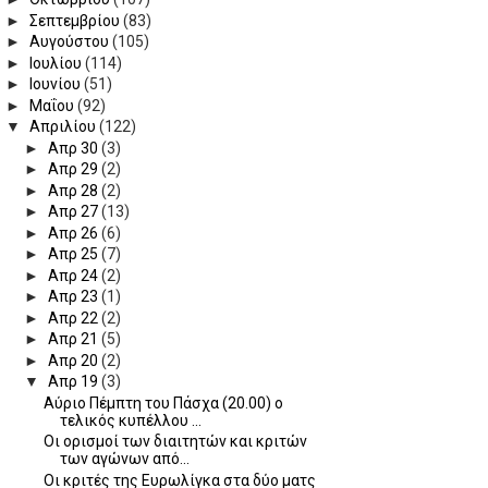
►
Σεπτεμβρίου
(83)
►
Αυγούστου
(105)
►
Ιουλίου
(114)
►
Ιουνίου
(51)
►
Μαΐου
(92)
▼
Απριλίου
(122)
►
Απρ 30
(3)
►
Απρ 29
(2)
►
Απρ 28
(2)
►
Απρ 27
(13)
►
Απρ 26
(6)
►
Απρ 25
(7)
►
Απρ 24
(2)
►
Απρ 23
(1)
►
Απρ 22
(2)
►
Απρ 21
(5)
►
Απρ 20
(2)
▼
Απρ 19
(3)
Αύριο Πέμπτη του Πάσχα (20.00) ο
τελικός κυπέλλου ...
Οι ορισμοί των διαιτητών και κριτών
των αγώνων από...
Οι κριτές της Ευρωλίγκα στα δύο ματς