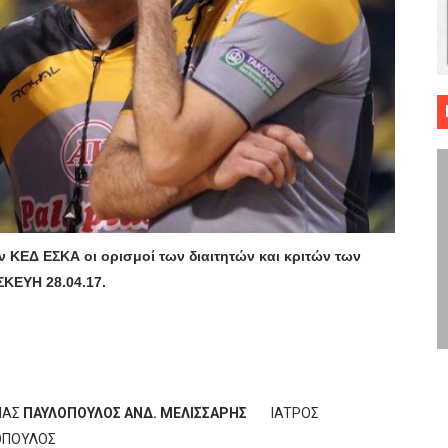
 ΜΠΑΣΚΕΤ : 39Η ΕΠΕΤΕΙΟΣ ΑΠΟ ΤΟ ΕΠΟΣ ΤΟΥ 1987
ό κυπέλλου ανδρών ΕΣΚΑΝΑ Μανδραϊκός Προοδευτική στο νέο κλ. Α
τον Πανελευσινιακό στον τελικό αύριο με Αρετσού (το video του 
" καρύδι η Φιλία Περάματος έφερε την σειρά στα ίσια (1-1) νίκησε
ο f4 ΑΕ Ρέντη, Πέρα , Ερμής Αργυρ. και Δραπετσώνα
 ΚΕΔ ΕΣΚΑ οι ορισμοί των διαιτητών και κριτών των
ΚΕΥΗ 28.04.17.
ΙΑΣ
ΠΑΥΛΟΠΟΥΛΟΣ ΑΝΔ. ΜΕΛΙΣΣΑΡΗΣ
IATΡΟΣ
ΟΠΟΥΛΟΣ