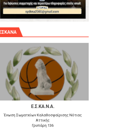
γίου Δημητρίου την Κυριακή 14.6.26
ΕΣΚΑΝΑ
αγώνα)
 τον Προφήτη Ηλία 78-74 στα Καμίνια
Ε.Σ.ΚΑ.Ν.Α.
Ένωση Σωματείων Καλαθοσφαίρισης Νότιας
Αττικής
Γρυπάρη 136