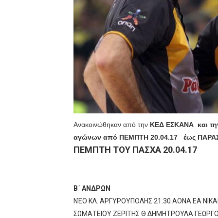
ΧΡΟΝΙΑ ΠΟΛΛΑ ΣΤΟ ΕΛΛΗΝΙΚΟ
Ο δρόμος για τον 29ο τελικ
U21: Τεράστια πρόκριση για 
Γ΄ανδρών play offs : "Σκληρό
Play off B εφήβων Β φάση Στ
Ανακοινώθηκαν από την
ΚΕΔ ΕΣΚΑΝΑ και την
αγώνων από ΠΕΜΠΤΗ 20.04.17 έως ΠΑΡΑΣ
ΠΕΜΠΤΗ ΤΟΥ ΠΑΣΧΑ 20.04.17
Β΄ ΑΝΔΡΩΝ
ΝΈΟ ΚΛ. ΑΡΓΥΡΟΥΠΟΛΗΣ 21.30 ΑΟΝΑ ΕΑ ΝΙΚΑ
ΣΩΜΑΤΕΙΟΥ ΖΕΡΙΤΗΣ Θ ΔΗΜΗΤΡΟΥΛΑ ΓΕΩΡΓ