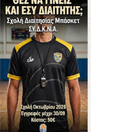
ΪΚΟΣ -ΕΘΝΙΚΟΣ ΛΑΓΥΝΩΝ
φήβων - Στον τελικό με Ερμή Αργ. νίκησε 72-54 το Πέρα
. -ΠΕΡΑ (21.30)
ς)
 τιτλου στην Ένωση
ο -20 77-69 την φοβερή Προοδευτική