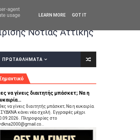
user-agent
rate usage
LEARN MORE
GOT IT
ρισης Νότιας Αττικής
ΠΡΩΤΑΘΛΗΜΑΤΑ
κές οδηγίες επί του ΚΑΝΟΝΙΣΜΟΥ ΕΓΓΡΑΦΩΝ-ΜΕΤΑΓΡΑΦΩΝ ΤΗΣ ΕΟΚ
Σημαντικό
ες να γίνεις διαιτητής μπάσκετ; Να η
υκαιρία...
ες να γίνεις διαιτητής μπάσκετ; Να η ευκαιρία.
 ΣΥΔΚΝΑ κάνει νέα σχολή . Εγγραφές μέχρι
0.09.2026 . Πληροφορίες στο
 Παίδων (VIDEO)
ydkna2000@gmail.co...
Ρέντη