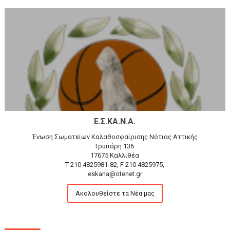
Ε.Σ.ΚΑ.Ν.Α.
Ένωση Σωματείων Καλαθοσφαίρισης Νότιας Αττικής
Γρυπάρη 136
17675 Καλλιθέα
T 210 4825981-82, F 210 4825975,
eskana@otenet.gr
Ακολουθείστε τα Νέα μας