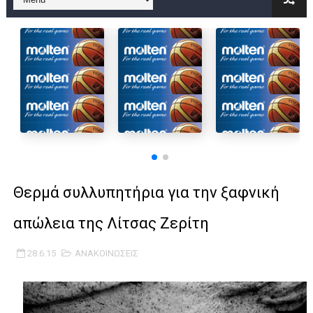
B ΕΦΗΒΩΝ F4 : Χάλκινο το Πέρα 71-56 την Δραπετσώνα στον μ
Στην National League 2 ο Μανδραϊκός 83-72 τον Εθνικό Λαγυν
Live streaming ΜΠΑΡΑΖ ΑΝΟΔΟΥ ΣΤΗΝ NL 2 : ΑΥΡΙΟ ΚΥΡΙΑΚΗ
Β΄ ΕΦΗΒΩΝ F4 : Εντυπωσιακός ο Ρέντης στον τελικό 104-77 τ
FINAL 4 B EΦΗΒΩΝ : ΗΜΙΤΕΛΙΚΟΙ ΣΗΜΕΡΑ ΑΕ ΡΕΝΤΗ ΔΡΑΠΕΤΣΩΝ
Γ ΑΝΔΡΩΝ play off: Ανέβηκε ο Προφήτης Ηλίας 77-73 μέσα στ
Θερμά συλλυπητήρια για την ξαφνική
Ολοκληρώνεται η μετακόμιση των γραφείων της ΕΣΚΑΝΑ στο
απώλεια της Λίτσας Ζερίτη
ΤΕΛΙΚΟΣ U21 : Λύγισε στον τελικό με Αρετσού ο Πανελευσινια
28.6.15
ΑΝΑΚΟΙΝΩΣΕΙΣ
ΚΟΡΑΣΙΔΕΣ : Ο Κρόνος Αγίου Δημητρίου τιμήθηκε από το ΔΣ τ
TEΛΙΚΟΣ ΚΥΠΕΛΛΟΥ: Κυπελλούχος ο Μανδραϊκός σε ματς θρίλ