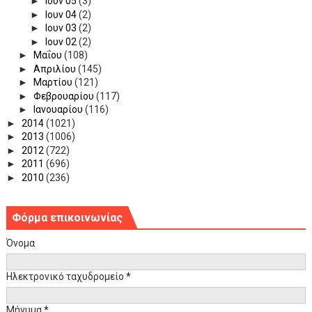
►
Ιουν 05
(3)
►
Ιουν 04
(2)
►
Ιουν 03
(2)
►
Ιουν 02
(2)
►
Μαΐου
(108)
►
Απριλίου
(145)
►
Μαρτίου
(121)
►
Φεβρουαρίου
(117)
►
Ιανουαρίου
(116)
►
2014
(1021)
►
2013
(1006)
►
2012
(722)
►
2011
(696)
►
2010
(236)
Φόρμα επικοινωνίας
Όνομα
Ηλεκτρονικό ταχυδρομείο
*
Μήνυμα
*