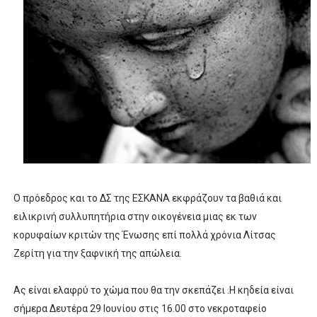
ΧΡΟΝΙΑ ΠΟΛΛΑ ΣΤΟ ΕΛΛΗΝΙΚΟ ΜΠΑΣΚΕΤ : 39Η ΕΠΕΤΕΙΟΣ ΑΠΟ 
Ο δρόμος για τον 29ο τελικό κυπέλλου ανδρών ΕΣΚΑΝΑ Μανδρα
U21: Τεράστια πρόκριση για τον Πανελευσινιακό στον τελικό 
Γ΄ανδρών play offs : "Σκληρό" καρύδι η Φιλία Περάματος έφερε
Play off B εφήβων Β φάση Στο f4 ΑΕ Ρέντη, Πέρα , Ερμής Αργυ
Ο πρόεδρος και το ΔΣ της ΕΣΚΑΝΑ εκφράζουν τα βαθιά και
ειλικρινή συλλυπητήρια στην οικογένεια μιας εκ των
κορυφαίων κριτών της Ένωσης επί πολλά χρόνια Λίτσας
Ζερίτη για την ξαφνική της απώλεια.
Ας είναι ελαφρύ το χώμα που θα την σκεπάζει .Η κηδεία είναι
σήμερα Δευτέρα 29 Ιουνίου στις 16.00 στο νεκροταφείο