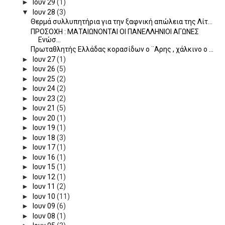
►
Ιουν 29
(1)
▼
Ιουν 28
(3)
Θερμά συλλυπητήρια για την ξαφνική απώλεια της Λίτ...
ΠΡΟΣΟΧΗ : ΜΑΤΑΙΩΝΟΝΤΑΙ ΟΙ ΠΑΝΕΛΛΗΝΙΟΙ ΑΓΩΝΕΣ
Ενώσ...
Πρωταθλητής Ελλάδας κορασίδων ο ¨Αρης , χάλκινο ο ...
►
Ιουν 27
(1)
►
Ιουν 26
(5)
►
Ιουν 25
(2)
►
Ιουν 24
(2)
►
Ιουν 23
(2)
►
Ιουν 21
(5)
►
Ιουν 20
(1)
►
Ιουν 19
(1)
►
Ιουν 18
(3)
►
Ιουν 17
(1)
►
Ιουν 16
(1)
►
Ιουν 15
(1)
►
Ιουν 12
(1)
►
Ιουν 11
(2)
►
Ιουν 10
(11)
►
Ιουν 09
(6)
►
Ιουν 08
(1)