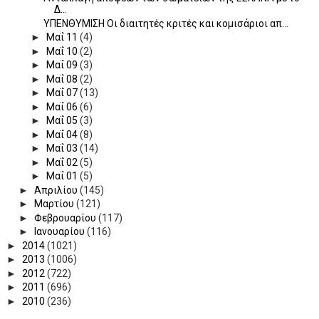
Δ...
ΥΠΕΝΘΥΜΙΣΗ Οι διαιτητές κριτές και κομισάριοι απ...
►
Μαΐ 11
(4)
►
Μαΐ 10
(2)
►
Μαΐ 09
(3)
►
Μαΐ 08
(2)
►
Μαΐ 07
(13)
►
Μαΐ 06
(6)
►
Μαΐ 05
(3)
►
Μαΐ 04
(8)
►
Μαΐ 03
(14)
►
Μαΐ 02
(5)
►
Μαΐ 01
(5)
►
Απριλίου
(145)
►
Μαρτίου
(121)
►
Φεβρουαρίου
(117)
►
Ιανουαρίου
(116)
►
2014
(1021)
►
2013
(1006)
►
2012
(722)
►
2011
(696)
►
2010
(236)