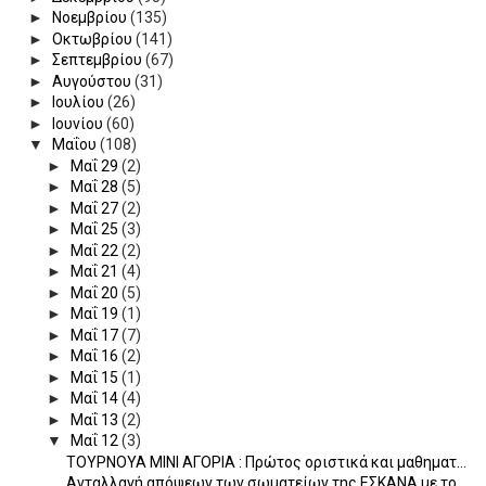
►
Νοεμβρίου
(135)
►
Οκτωβρίου
(141)
►
Σεπτεμβρίου
(67)
►
Αυγούστου
(31)
►
Ιουλίου
(26)
►
Ιουνίου
(60)
▼
Μαΐου
(108)
►
Μαΐ 29
(2)
►
Μαΐ 28
(5)
►
Μαΐ 27
(2)
►
Μαΐ 25
(3)
►
Μαΐ 22
(2)
►
Μαΐ 21
(4)
►
Μαΐ 20
(5)
►
Μαΐ 19
(1)
►
Μαΐ 17
(7)
►
Μαΐ 16
(2)
►
Μαΐ 15
(1)
►
Μαΐ 14
(4)
►
Μαΐ 13
(2)
▼
Μαΐ 12
(3)
ΤΟΥΡΝΟΥΑ ΜΙΝΙ ΑΓΟΡΙΑ : Πρώτος οριστικά και μαθηματ...
Ανταλλαγή απόψεων των σωματείων της ΕΣΚΑΝΑ με το