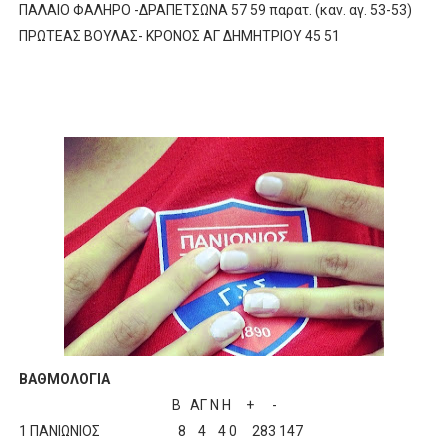
ΠΑΛΑΙΟ ΦΑΛΗΡΟ -ΔΡΑΠΕΤΣΩΝΑ 57 59 παρατ. (καν. αγ. 53-53)
ΧΡΟΝΙΑ ΠΟΛΛΑ ΣΤΟ ΕΛΛΗΝΙΚΟ ΜΠΑΣΚΕΤ : 39Η ΕΠΕΤΕΙΟΣ ΑΠΟ 
ΠΡΩΤΕΑΣ ΒΟΥΛΑΣ- ΚΡΟΝΟΣ ΑΓ ΔΗΜΗΤΡΙΟΥ 45 51
Ο δρόμος για τον 29ο τελικό κυπέλλου ανδρών ΕΣΚΑΝΑ Μανδρα
U21: Τεράστια πρόκριση για τον Πανελευσινιακό στον τελικό 
Γ΄ανδρών play offs : "Σκληρό" καρύδι η Φιλία Περάματος έφερε
Play off B εφήβων Β φάση Στο f4 ΑΕ Ρέντη, Πέρα , Ερμής Αργυ
ΒΑΘΜΟΛΟΓΙΑ
B AΓ Ν Η + -
1 ΠΑΝΙΩΝΙΟΣ 8 4 4 0 283 147