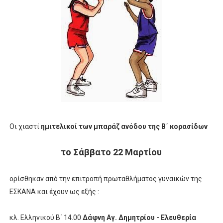
ΧΡΟΝΙΑ ΠΟΛΛΑ ΣΤΟ ΕΛΛΗΝΙΚΟ ΜΠΑΣΚΕΤ : 39Η ΕΠΕΤΕΙΟΣ ΑΠΟ 
Ο δρόμος για τον 29ο τελικό κυπέλλου ανδρών ΕΣΚΑΝΑ Μανδρα
U21: Τεράστια πρόκριση για τον Πανελευσινιακό στον τελικό 
Γ΄ανδρών play offs : "Σκληρό" καρύδι η Φιλία Περάματος έφερε
Play off B εφήβων Β φάση Στο f4 ΑΕ Ρέντη, Πέρα , Ερμής Αργυ
Οι χιαστί
ημιτελικοί των μπαράζ ανόδου της Β΄ κορασίδων
το Σάββατο 22 Μαρτίου
ορίσθηκαν από την επιτροπή πρωταθλήματος γυναικών της
ΕΣΚΑΝΑ και έχουν ως εξής :
κλ. Ελληνικού Β΄ 14.00
Δάφνη Αγ. Δημητρίου - Ελευθερία