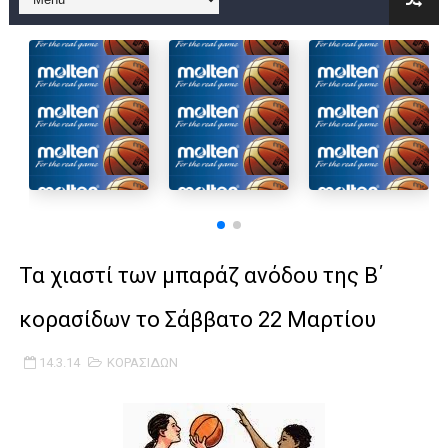
B ΕΦΗΒΩΝ F4 : Χάλκινο το Πέρα 71-56 την Δραπετσώνα στον μ
Στην National League 2 ο Μανδραϊκός 83-72 τον Εθνικό Λαγυν
Live streaming ΜΠΑΡΑΖ ΑΝΟΔΟΥ ΣΤΗΝ NL 2 : ΑΥΡΙΟ ΚΥΡΙΑΚΗ
Β΄ ΕΦΗΒΩΝ F4 : Εντυπωσιακός ο Ρέντης στον τελικό 104-77 τ
FINAL 4 B EΦΗΒΩΝ : ΗΜΙΤΕΛΙΚΟΙ ΣΗΜΕΡΑ ΑΕ ΡΕΝΤΗ ΔΡΑΠΕΤΣΩΝ
Γ ΑΝΔΡΩΝ play off: Ανέβηκε ο Προφήτης Ηλίας 77-73 μέσα στ
Τα χιαστί των μπαράζ ανόδου της Β΄
Ολοκληρώνεται η μετακόμιση των γραφείων της ΕΣΚΑΝΑ στο
κορασίδων το Σάββατο 22 Μαρτίου
ΤΕΛΙΚΟΣ U21 : Λύγισε στον τελικό με Αρετσού ο Πανελευσινια
14.3.14
ΚΟΡΑΣΙΔΩΝ
ΚΟΡΑΣΙΔΕΣ : Ο Κρόνος Αγίου Δημητρίου τιμήθηκε από το ΔΣ τ
TEΛΙΚΟΣ ΚΥΠΕΛΛΟΥ: Κυπελλούχος ο Μανδραϊκός σε ματς θρίλ