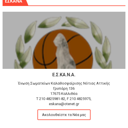
ΕΣΚΑΝΑ
Ε.Σ.ΚΑ.Ν.Α.
Ένωση Σωματείων Καλαθοσφαίρισης Νότιας Αττικής
Γρυπάρη 136
17675 Καλλιθέα
T 210 4825981-82, F 210 4825975,
eskana@otenet.gr
Ακολουθείστε τα Νέα μας