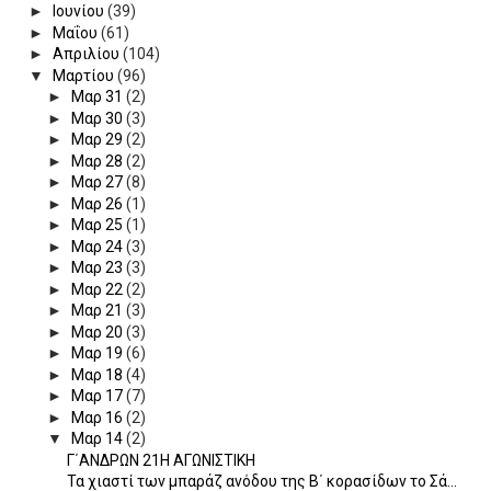
►
Ιουνίου
(39)
►
Μαΐου
(61)
►
Απριλίου
(104)
▼
Μαρτίου
(96)
►
Μαρ 31
(2)
►
Μαρ 30
(3)
►
Μαρ 29
(2)
►
Μαρ 28
(2)
►
Μαρ 27
(8)
►
Μαρ 26
(1)
►
Μαρ 25
(1)
►
Μαρ 24
(3)
►
Μαρ 23
(3)
►
Μαρ 22
(2)
►
Μαρ 21
(3)
►
Μαρ 20
(3)
►
Μαρ 19
(6)
►
Μαρ 18
(4)
►
Μαρ 17
(7)
►
Μαρ 16
(2)
▼
Μαρ 14
(2)
Γ΄ΑΝΔΡΩΝ 21Η ΑΓΩΝΙΣΤΙΚΗ
Τα χιαστί των μπαράζ ανόδου της Β΄ κορασίδων το Σά...