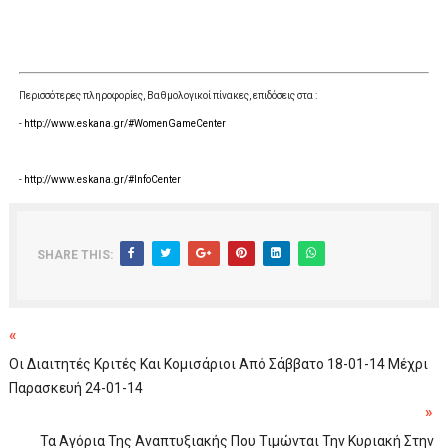
Περισσότερες πληροφορίες, Βαθμολογικοί πίνακες, επιδόσεις στα :
-
http://www.eskana.gr/#WomenGameCenter
-
http://www.eskana.gr/#InfoCenter
SHARE THIS:
«
Οι Διαιτητές Κριτές Και Κομισάριοι Από Σάββατο 18-01-14 Μέχρι
Παρασκευή 24-01-14
»
Τα Αγόρια Της Αναπτυξιακής Που Τιμώνται Την Κυριακή Στην