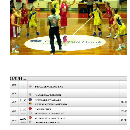
ΧΡΟΝΙΑ ΠΟΛΛΑ ΣΤΟ ΕΛΛΗΝΙΚΟ ΜΠΑΣΚΕΤ : 39Η ΕΠΕΤΕΙΟΣ ΑΠΟ 
Ο δρόμος για τον 29ο τελικό κυπέλλου ανδρών ΕΣΚΑΝΑ Μανδρα
U21: Τεράστια πρόκριση για τον Πανελευσινιακό στον τελικό 
Γ΄ανδρών play offs : "Σκληρό" καρύδι η Φιλία Περάματος έφερε
Play off B εφήβων Β φάση Στο f4 ΑΕ Ρέντη, Πέρα , Ερμής Αργυ