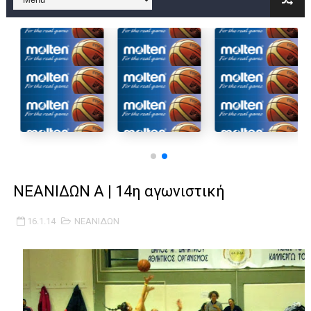
B ΕΦΗΒΩΝ F4 : Χάλκινο το Πέρα 71-56 την Δραπετσώνα στον μ
Στην National League 2 ο Μανδραϊκός 83-72 τον Εθνικό Λαγυν
Live streaming ΜΠΑΡΑΖ ΑΝΟΔΟΥ ΣΤΗΝ NL 2 : ΑΥΡΙΟ ΚΥΡΙΑΚΗ
Β΄ ΕΦΗΒΩΝ F4 : Εντυπωσιακός ο Ρέντης στον τελικό 104-77 τ
FINAL 4 B EΦΗΒΩΝ : ΗΜΙΤΕΛΙΚΟΙ ΣΗΜΕΡΑ ΑΕ ΡΕΝΤΗ ΔΡΑΠΕΤΣΩΝ
Γ ΑΝΔΡΩΝ play off: Ανέβηκε ο Προφήτης Ηλίας 77-73 μέσα στ
ΝΕΑΝΙΔΩΝ Α | 14η αγωνιστική
Ολοκληρώνεται η μετακόμιση των γραφείων της ΕΣΚΑΝΑ στο
16.1.14
ΝΕΑΝΙΔΩΝ
ΤΕΛΙΚΟΣ U21 : Λύγισε στον τελικό με Αρετσού ο Πανελευσινια
ΚΟΡΑΣΙΔΕΣ : Ο Κρόνος Αγίου Δημητρίου τιμήθηκε από το ΔΣ τ
TEΛΙΚΟΣ ΚΥΠΕΛΛΟΥ: Κυπελλούχος ο Μανδραϊκός σε ματς θρίλ