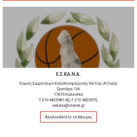
Ε.Σ.ΚΑ.Ν.Α.
Ένωση Σωματείων Καλαθοσφαίρισης Νότιας Αττικής
Γρυπάρη 136
17675 Καλλιθέα
T 210 4825981-82, F 210 4825975,
eskana@otenet.gr
Ακολουθείστε τα Νέα μας