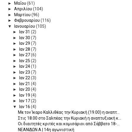
►
Μαΐου
(61)
►
Απριλίου
(104)
►
Μαρτίου
(96)
►
Φεβρουαρίου
(116)
▼
Ιανουαρίου
(105)
►
Ιαν 31
(2)
►
Ιαν 30
(7)
►
Ιαν 29
(7)
►
Ιαν 28
(7)
►
Ιαν 27
(6)
►
Ιαν 25
(2)
►
Ιαν 24
(1)
►
Ιαν 23
(7)
►
Ιαν 22
(3)
►
Ιαν 21
(4)
►
Ιαν 20
(4)
►
Ιαν 19
(4)
►
Ιαν 17
(2)
▼
Ιαν 16
(4)
Με τον Ίκαρο Καλλιθέας την Κυριακή (19.00) η αναπτ...
Στις 18.00 στο Σαλπέας την Κυριακή η αναπτυξιακή κ...
Οι διαιτητές κριτές και κομισάριοι από Σάββατο 18-...
ΝΕΑΝΙΔΩΝ Α | 14η αγωνιστική