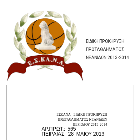
ΧΡΟΝΙΑ ΠΟΛΛΑ ΣΤΟ ΕΛΛΗΝΙΚΟ ΜΠΑΣΚΕΤ : 39Η ΕΠΕΤΕΙΟΣ ΑΠΟ 
Ο δρόμος για τον 29ο τελικό κυπέλλου ανδρών ΕΣΚΑΝΑ Μανδρα
U21: Τεράστια πρόκριση για τον Πανελευσινιακό στον τελικό 
ΕΙΔΙΚΗ ΠΡΟΚΗΡΥΞΗ
ΠΡΩΤΑΘΛΗΜΑΤΟΣ
Γ΄ανδρών play offs : "Σκληρό" καρύδι η Φιλία Περάματος έφερε
ΝΕΑΝΙΔΩΝ 2013-2014
Play off B εφήβων Β φάση Στο f4 ΑΕ Ρέντη, Πέρα , Ερμής Αργυ