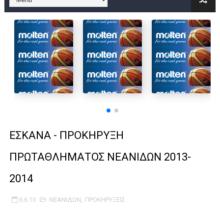
B ΕΦΗΒΩΝ F4 : Χάλκινο το Πέρα 71-56 την Δραπετσώνα στον μ
Στην National League 2 ο Μανδραϊκός 83-72 τον Εθνικό Λαγυν
Live streaming ΜΠΑΡΑΖ ΑΝΟΔΟΥ ΣΤΗΝ NL 2 : ΑΥΡΙΟ ΚΥΡΙΑΚΗ
Β΄ ΕΦΗΒΩΝ F4 : Εντυπωσιακός ο Ρέντης στον τελικό 104-77 τ
FINAL 4 B EΦΗΒΩΝ : ΗΜΙΤΕΛΙΚΟΙ ΣΗΜΕΡΑ ΑΕ ΡΕΝΤΗ ΔΡΑΠΕΤΣΩΝ
Γ ΑΝΔΡΩΝ play off: Ανέβηκε ο Προφήτης Ηλίας 77-73 μέσα στ
ΕΣΚΑΝΑ - ΠΡΟΚΗΡΥΞΗ
Ολοκληρώνεται η μετακόμιση των γραφείων της ΕΣΚΑΝΑ στο
ΠΡΩΤΑΘΛΗΜΑΤΟΣ ΝΕΑΝΙΔΩΝ 2013-
ΤΕΛΙΚΟΣ U21 : Λύγισε στον τελικό με Αρετσού ο Πανελευσινια
2014
ΚΟΡΑΣΙΔΕΣ : Ο Κρόνος Αγίου Δημητρίου τιμήθηκε από το ΔΣ τ
6.6.13
ΝΕΑΝΙΔΩΝ
,
ΠΡΟΚΗΡΥΞΕΙΣ
TEΛΙΚΟΣ ΚΥΠΕΛΛΟΥ: Κυπελλούχος ο Μανδραϊκός σε ματς θρίλ