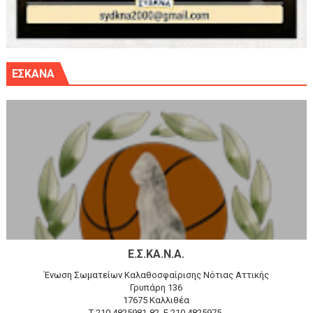
ΕΣΚΑΝΑ
Ε.Σ.ΚΑ.Ν.Α.
Ένωση Σωματείων Καλαθοσφαίρισης Νότιας Αττικής
Γρυπάρη 136
17675 Καλλιθέα
T 210 4825981-82, F 210 4825975,