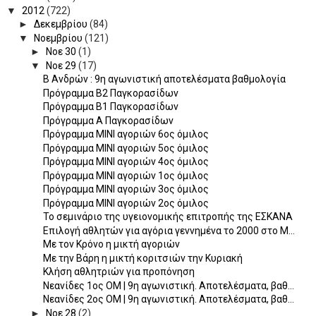
▼
2012
(722)
►
Δεκεμβρίου
(84)
▼
Νοεμβρίου
(121)
►
Νοε 30
(1)
▼
Νοε 29
(17)
Β Ανδρών : 9η αγωνιστική αποτελέσματα βαθμολογία
Πρόγραμμα Β2 Παγκορασίδων
Πρόγραμμα Β1 Παγκορασίδων
Πρόγραμμα Α Παγκορασίδων
Πρόγραμμα ΜΙΝΙ αγοριών 6ος όμιλος
Πρόγραμμα ΜΙΝΙ αγοριών 5ος όμιλος
Πρόγραμμα ΜΙΝΙ αγοριών 4ος όμιλος
Πρόγραμμα ΜΙΝΙ αγοριών 1ος όμιλος
Πρόγραμμα ΜΙΝΙ αγοριών 3ος όμιλος
Πρόγραμμα ΜΙΝΙ αγοριών 2ος όμιλος
Το σεμινάριο της υγειονομικής επιτροπής της ΕΣΚΑΝΑ
Επιλογή αθλητών για αγόρια γεννημένα το 2000 στο Μ...
Με τον Κρόνο η μικτή αγοριών
Με την Βάρη η μικτή κοριτσιών την Κυριακή
Κλήση αθλητριών για προπόνηση
Νεανίδες 1ος OM | 9η αγωνιστική. Aποτελέσματα, βαθ...
Νεανίδες 2ος OM | 9η αγωνιστική. Aποτελέσματα, βαθ...
►
Νοε 28
(2)