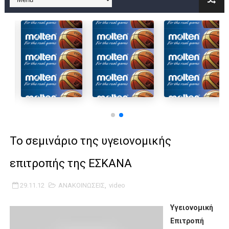
B ΕΦΗΒΩΝ F4 : Χάλκινο το Πέρα 71-56 την Δραπετσώνα στον μ
Στην National League 2 ο Μανδραϊκός 83-72 τον Εθνικό Λαγυν
Live streaming ΜΠΑΡΑΖ ΑΝΟΔΟΥ ΣΤΗΝ NL 2 : ΑΥΡΙΟ ΚΥΡΙΑΚΗ
Β΄ ΕΦΗΒΩΝ F4 : Εντυπωσιακός ο Ρέντης στον τελικό 104-77 τ
FINAL 4 B EΦΗΒΩΝ : ΗΜΙΤΕΛΙΚΟΙ ΣΗΜΕΡΑ ΑΕ ΡΕΝΤΗ ΔΡΑΠΕΤΣΩΝ
Γ ΑΝΔΡΩΝ play off: Ανέβηκε ο Προφήτης Ηλίας 77-73 μέσα στ
Το σεμινάριο της υγειονομικής
Ολοκληρώνεται η μετακόμιση των γραφείων της ΕΣΚΑΝΑ στο
επιτροπής της ΕΣΚΑΝΑ
ΤΕΛΙΚΟΣ U21 : Λύγισε στον τελικό με Αρετσού ο Πανελευσινια
29.11.12
ΑΝΑΚΟΙΝΩΣΕΙΣ
,
video
ΚΟΡΑΣΙΔΕΣ : Ο Κρόνος Αγίου Δημητρίου τιμήθηκε από το ΔΣ τ
Υγειονομική
TEΛΙΚΟΣ ΚΥΠΕΛΛΟΥ: Κυπελλούχος ο Μανδραϊκός σε ματς θρίλ
Επιτροπή