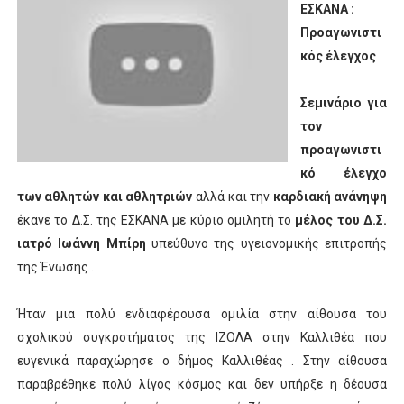
ΕΣΚΑΝΑ :
ΧΡΟΝΙΑ ΠΟΛΛΑ ΣΤΟ ΕΛΛΗΝΙΚΟ ΜΠΑΣΚΕΤ : 39Η ΕΠΕΤΕΙΟΣ ΑΠΟ 
Προαγωνιστι
κός έλεγχος
Ο δρόμος για τον 29ο τελικό κυπέλλου ανδρών ΕΣΚΑΝΑ Μανδρα
Σεμινάριο για
U21: Τεράστια πρόκριση για τον Πανελευσινιακό στον τελικό 
τον
Γ΄ανδρών play offs : "Σκληρό" καρύδι η Φιλία Περάματος έφερε
προαγωνιστι
κό έλεγχο
Play off B εφήβων Β φάση Στο f4 ΑΕ Ρέντη, Πέρα , Ερμής Αργυ
των αθλητών και αθλητριών
αλλά και την
καρδιακή ανάνηψη
έκανε το Δ.Σ. της ΕΣΚΑΝΑ με κύριο ομιλητή το
μέλος του Δ.Σ.
ιατρό Ιωάννη Μπίρη
υπεύθυνο της υγειονομικής επιτροπής
της Ένωσης .
Ήταν μια πολύ ενδιαφέρουσα ομιλία στην αίθουσα του
σχολικού συγκροτήματος της ΙΖΟΛΑ στην Καλλιθέα που
ευγενικά παραχώρησε ο δήμος Καλλιθέας . Στην αίθουσα
παραβρέθηκε πολύ λίγος κόσμος και δεν υπήρξε η δέουσα