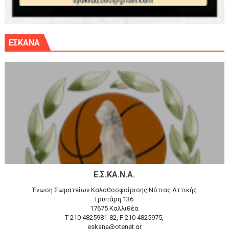
ΕΣΚΑΝΑ
Ε.Σ.ΚΑ.Ν.Α.
Ένωση Σωματείων Καλαθοσφαίρισης Νότιας Αττικής
Γρυπάρη 136
17675 Καλλιθέα
T 210 4825981-82, F 210 4825975,
eskana@otenet.gr