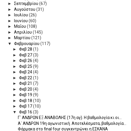
►
Σεπτεμβρίου
(67)
►
Αυγούστου
(31)
►
Ιουλίου
(26)
►
Ιουνίου
(60)
►
Μαΐου
(108)
►
Απριλίου
(145)
►
Μαρτίου
(121)
▼
Φεβρουαρίου
(117)
►
Φεβ 28
(1)
►
Φεβ 27
(3)
►
Φεβ 26
(4)
►
Φεβ 25
(9)
►
Φεβ 24
(4)
►
Φεβ 22
(1)
►
Φεβ 21
(7)
►
Φεβ 20
(4)
►
Φεβ 19
(9)
►
Φεβ 18
(10)
►
Φεβ 17
(10)
▼
Φεβ 16
(3)
Γ΄ ΑΝΔΡΩΝ ΕΞ ΑΝΑΒΟΛΗΣ (17η αγ). H βαθμολογία κι οι...
Α΄ ΑΝΔΡΩΝ 19η αγωνιστική. Αποτελέσματα, βαθμολογία...
Φάρμακα στο final four συγκεντρώνει η ΕΣΚΑΝΑ