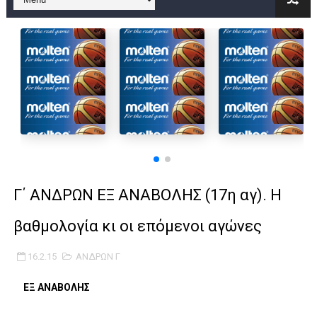
B ΕΦΗΒΩΝ F4 : Χάλκινο το Πέρα 71-56 την Δραπετσώνα στον μ
Στην National League 2 ο Μανδραϊκός 83-72 τον Εθνικό Λαγυν
Live streaming ΜΠΑΡΑΖ ΑΝΟΔΟΥ ΣΤΗΝ NL 2 : ΑΥΡΙΟ ΚΥΡΙΑΚΗ
Β΄ ΕΦΗΒΩΝ F4 : Εντυπωσιακός ο Ρέντης στον τελικό 104-77 τ
FINAL 4 B EΦΗΒΩΝ : ΗΜΙΤΕΛΙΚΟΙ ΣΗΜΕΡΑ ΑΕ ΡΕΝΤΗ ΔΡΑΠΕΤΣΩΝ
Γ ΑΝΔΡΩΝ play off: Ανέβηκε ο Προφήτης Ηλίας 77-73 μέσα στ
Γ΄ ΑΝΔΡΩΝ ΕΞ ΑΝΑΒΟΛΗΣ (17η αγ). H
Ολοκληρώνεται η μετακόμιση των γραφείων της ΕΣΚΑΝΑ στο
βαθμολογία κι οι επόμενοι αγώνες
ΤΕΛΙΚΟΣ U21 : Λύγισε στον τελικό με Αρετσού ο Πανελευσινια
16.2.15
ΑΝΔΡΩΝ Γ
ΚΟΡΑΣΙΔΕΣ : Ο Κρόνος Αγίου Δημητρίου τιμήθηκε από το ΔΣ τ
ΕΞ ΑΝΑΒΟΛΗΣ
TEΛΙΚΟΣ ΚΥΠΕΛΛΟΥ: Κυπελλούχος ο Μανδραϊκός σε ματς θρίλ