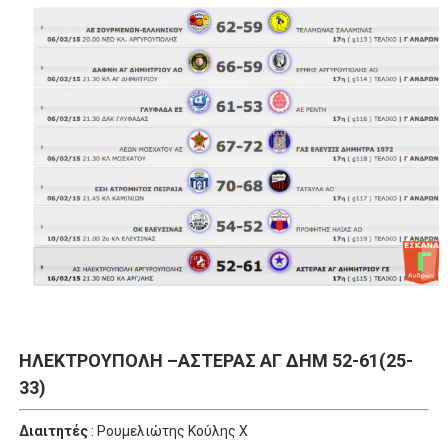
ΧΡΟΝΙΑ ΠΟΛΛΑ ΣΤΟ ΕΛΛΗΝΙΚΟ ΜΠΑΣΚΕΤ : 39Η ΕΠΕΤΕΙΟΣ ΑΠΟ 
Ο δρόμος για τον 29ο τελικό κυπέλλου ανδρών ΕΣΚΑΝΑ Μανδρα
U21: Τεράστια πρόκριση για τον Πανελευσινιακό στον τελικό 
Γ΄ανδρών play offs : "Σκληρό" καρύδι η Φιλία Περάματος έφερε
Play off B εφήβων Β φάση Στο f4 ΑΕ Ρέντη, Πέρα , Ερμής Αργυ
ΗΛΕΚΤΡΟΥΠΟΛΗ –ΑΣΤΕΡΑΣ ΑΓ ΔΗΜ 52-61(25-
33)
Διαιτητές
: Ρουμελιώτης Κούλης Χ