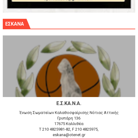
ΕΣΚΑΝΑ
Ε.Σ.ΚΑ.Ν.Α.
Ένωση Σωματείων Καλαθοσφαίρισης Νότιας Αττικής
Γρυπάρη 136
17675 Καλλιθέα
T 210 4825981-82, F 210 4825975,
eskana@otenet.gr