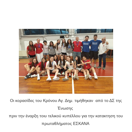
ΧΡΟΝΙΑ ΠΟΛΛΑ ΣΤΟ ΕΛΛΗΝΙΚΟ ΜΠΑΣΚΕΤ : 39Η ΕΠΕΤΕΙΟΣ ΑΠΟ 
Ο δρόμος για τον 29ο τελικό κυπέλλου ανδρών ΕΣΚΑΝΑ Μανδρα
U21: Τεράστια πρόκριση για τον Πανελευσινιακό στον τελικό 
Γ΄ανδρών play offs : "Σκληρό" καρύδι η Φιλία Περάματος έφερε
Play off B εφήβων Β φάση Στο f4 ΑΕ Ρέντη, Πέρα , Ερμής Αργυ
Οι κορασίδες του Κρόνου Αγ. Δημ. τιμήθηκαν από το ΔΣ της
Ένωσης
πριν την έναρξη τοιυ τελικού κυπέλλου για την κατακτηση του
πρωταθλήματος ΕΣΚΑΝΑ