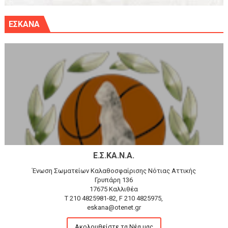
ΕΣΚΑΝΑ
Ε.Σ.ΚΑ.Ν.Α.
Ένωση Σωματείων Καλαθοσφαίρισης Νότιας Αττικής
Γρυπάρη 136
17675 Καλλιθέα
T 210 4825981-82, F 210 4825975,
eskana@otenet.gr
Ακολουθείστε τα Νέα μας