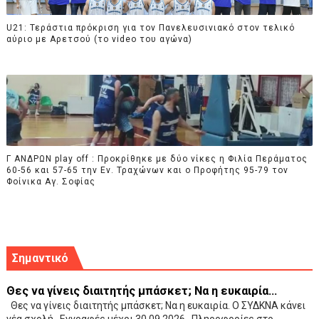
U21: Τεράστια πρόκριση για τον Πανελευσινιακό στον τελικό
αύριο με Αρετσού (το video του αγώνα)
Γ ΑΝΔΡΩΝ play off : Προκρίθηκε με δύο νίκες η Φιλία Περάματος
60-56 και 57-65 την Εν. Τραχώνων και ο Προφήτης 95-79 τον
Φοίνικα Αγ. Σοφίας
Σημαντικό
Θες να γίνεις διαιτητής μπάσκετ; Να η ευκαιρία...
Θες να γίνεις διαιτητής μπάσκετ; Να η ευκαιρία. Ο ΣΥΔΚΝΑ κάνει