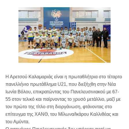
ΧΡΟΝΙΑ ΠΟΛΛΑ ΣΤΟ ΕΛΛΗΝΙΚΟ ΜΠΑΣΚΕΤ : 39Η ΕΠΕΤΕΙΟΣ ΑΠΟ 
Ο δρόμος για τον 29ο τελικό κυπέλλου ανδρών ΕΣΚΑΝΑ Μανδρα
U21: Τεράστια πρόκριση για τον Πανελευσινιακό στον τελικό 
Γ΄ανδρών play offs : "Σκληρό" καρύδι η Φιλία Περάματος έφερε
Play off B εφήβων Β φάση Στο f4 ΑΕ Ρέντη, Πέρα , Ερμής Αργυ
Η Αρετσού Καλαμαριάς είναι η πρωταθλήτρια στο τέταρτο
πανελλήνιο πρωτάθλημα U21, που διεξήχθη στην Νέα
Ιωνία Βόλου, επικρατώντας του Πανελευσινιακού με 67-
55 στον τελικό και παίρνοντας το χρυσό μετάλλιο, μαζί με
τον πρώτο της τίτλο στη διοργάνωση, φτάνοντας στο
επίτευγμα της ΧΑΝΘ, του Μίλωνα/Ικάρου Καλλιθέας και
του Αμύντα.