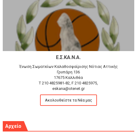
Ε.Σ.ΚΑ.Ν.Α.
Ένωση Σωματείων Καλαθοσφαίρισης Νότιας Αττικής
Γρυπάρη 136
17675 Καλλιθέα
T 210 4825981-82, F 210 4825975,
eskana@otenet.gr
Ακολουθείστε τα Νέα μας
Αρχείο