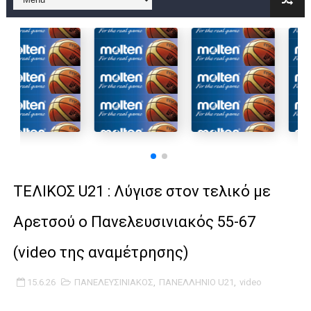
B ΕΦΗΒΩΝ F4 : Χάλκινο το Πέρα 71-56 την Δραπετσώνα στον μ
Στην National League 2 ο Μανδραϊκός 83-72 τον Εθνικό Λαγυν
Live streaming ΜΠΑΡΑΖ ΑΝΟΔΟΥ ΣΤΗΝ NL 2 : ΑΥΡΙΟ ΚΥΡΙΑΚΗ
Β΄ ΕΦΗΒΩΝ F4 : Εντυπωσιακός ο Ρέντης στον τελικό 104-77 τ
FINAL 4 B EΦΗΒΩΝ : ΗΜΙΤΕΛΙΚΟΙ ΣΗΜΕΡΑ ΑΕ ΡΕΝΤΗ ΔΡΑΠΕΤΣΩΝ
Γ ΑΝΔΡΩΝ play off: Ανέβηκε ο Προφήτης Ηλίας 77-73 μέσα στ
ΤΕΛΙΚΟΣ U21 : Λύγισε στον τελικό με
Ολοκληρώνεται η μετακόμιση των γραφείων της ΕΣΚΑΝΑ στο
Αρετσού ο Πανελευσινιακός 55-67
ΤΕΛΙΚΟΣ U21 : Λύγισε στον τελικό με Αρετσού ο Πανελευσινια
(video της αναμέτρησης)
ΚΟΡΑΣΙΔΕΣ : Ο Κρόνος Αγίου Δημητρίου τιμήθηκε από το ΔΣ τ
15.6.26
ΠΑΝΕΛΕΥΣΙΝΙΑΚΟΣ
,
ΠΑΝΕΛΛΗΝΙΟ U21
,
video
TEΛΙΚΟΣ ΚΥΠΕΛΛΟΥ: Κυπελλούχος ο Μανδραϊκός σε ματς θρίλ