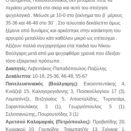
Ο ασημένιος Πανελευσινιακός δεν μπόρεσε ποτέ να
περάσει μπροστά στο σκορ και αυτό του στοίχησε
ψυχολογικά . Μείωσε με 10-0 στο ξεκίνημα του β΄ μέρους
35-36 και 46-48 στο 30΄ . Στο τελευταίο δεκάλεπτο όμως
ξέμεινε από δυνάμεις και αρκέστηκε στην κατάκτηση του
αργυρού μεταλλίου κάτι καθόλου μικρό ως επίτευγμα .
Αξίζουν πολλά συγχαρητήρια στα παιδιά του Νίκου
Βούλγαρη μετά από μια ψυχοφθόρο χρονιά που έδειξαν
τόσο εξαιρετικό πρόσωπο .
Διαιτητές
: Λεβεντάκος-Παπαδόπουλος-Παζώλης
Δεκάλεπτα
: 10-18, 25-36, 46-48, 55-67
Πανελευσινιακός (Βούλγαρης)
: Εικοσιπεντάκης 4,
Κνιάζεβ 15, Καλογερογιάννης 3, Πιοσκούλογλου 17 (3),
Λομτατίντζε, Βιτζηλαίος 5, Αποστολίδης, Τυρπετάρι,
Σαραντουλάκης 3 (1), Γεωργιόπουλος 5 (1),
Σελιτσανιώτης, Πουρουτσίδης 3 (1)
Αρετσού Καλαμαριάς (Πετρόπουλος)
: Προβατίδης 20,
Κυριακού 10, Γουτκίδης, Τσαμπατζής 13, Σιόγκας 1,