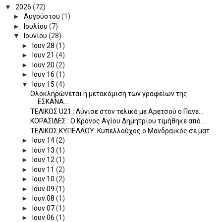
▼
2026
(72)
►
Αυγούστου
(1)
►
Ιουλίου
(7)
▼
Ιουνίου
(28)
►
Ιουν 28
(1)
►
Ιουν 21
(4)
►
Ιουν 20
(2)
►
Ιουν 16
(1)
▼
Ιουν 15
(4)
Ολοκληρώνεται η μετακόμιση των γραφείων της
ΕΣΚΑΝΑ...
ΤΕΛΙΚΟΣ U21 : Λύγισε στον τελικό με Αρετσού ο Πανε...
ΚΟΡΑΣΙΔΕΣ : Ο Κρόνος Αγίου Δημητρίου τιμήθηκε από...
TEΛΙΚΟΣ ΚΥΠΕΛΛΟΥ: Κυπελλούχος ο Μανδραϊκός σε ματ...
►
Ιουν 14
(2)
►
Ιουν 13
(1)
►
Ιουν 12
(1)
►
Ιουν 11
(2)
►
Ιουν 10
(2)
►
Ιουν 09
(1)
►
Ιουν 08
(1)
►
Ιουν 07
(1)
►
Ιουν 06
(1)