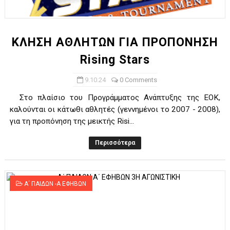
ΧΡΟΝΙΑ ΠΟΛΛΑ ΣΤΟ ΕΛΛΗΝΙΚΟ ΜΠΑΣΚΕΤ : 39Η ΕΠΕΤΕΙΟΣ ΑΠΟ 
Ο δρόμος για τον 29ο τελικό κυπέλλου ανδρών ΕΣΚΑΝΑ Μανδρα
ΚΛΗΣΗ ΑΘΛΗΤΩΝ ΓΙΑ ΠΡΟΠΟΝΗΣΗ
Rising Stars
U21: Τεράστια πρόκριση για τον Πανελευσινιακό στον τελικό 
9.10.24
0 Comments
Γ΄ανδρών play offs : "Σκληρό" καρύδι η Φιλία Περάματος έφερε
Στο πλαίσιο του Προγράμματος Ανάπτυξης της ΕΟΚ,
Play off B εφήβων Β φάση Στο f4 ΑΕ Ρέντη, Πέρα , Ερμής Αργυ
καλούνται οι κάτωθι αθλητές (γεννημένοι το 2007 - 2008),
για τη προπόνηση της μεικτής Risi...
Περισσότερα
Α΄ ΠΑΙΔΩΝ -Α ΕΦΗΒΩΝ