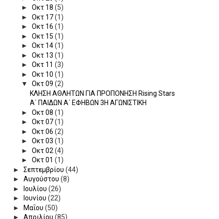
►
Οκτ 18
(5)
►
Οκτ 17
(1)
►
Οκτ 16
(1)
►
Οκτ 15
(1)
►
Οκτ 14
(1)
►
Οκτ 13
(1)
►
Οκτ 11
(3)
►
Οκτ 10
(1)
▼
Οκτ 09
(2)
ΚΛΗΣΗ ΑΘΛΗΤΩΝ ΓΙΑ ΠΡΟΠΟΝΗΣΗ Rising Stars
Α΄ ΠΑΙΔΩΝ Α΄ ΕΦΗΒΩΝ 3Η ΑΓΩΝΙΣΤΙΚΗ
►
Οκτ 08
(1)
►
Οκτ 07
(1)
►
Οκτ 06
(2)
►
Οκτ 03
(1)
►
Οκτ 02
(4)
►
Οκτ 01
(1)
►
Σεπτεμβρίου
(44)
►
Αυγούστου
(8)
►
Ιουλίου
(26)
►
Ιουνίου
(22)
►
Μαΐου
(50)
►
Απριλίου
(85)