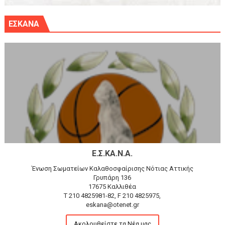
ΕΣΚΑΝΑ
Ε.Σ.ΚΑ.Ν.Α.
Ένωση Σωματείων Καλαθοσφαίρισης Νότιας Αττικής
Γρυπάρη 136
17675 Καλλιθέα
T 210 4825981-82, F 210 4825975,
eskana@otenet.gr
Ακολουθείστε τα Νέα μας