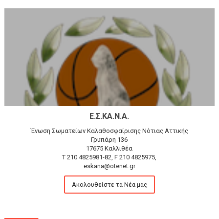
Ε.Σ.ΚΑ.Ν.Α.
Ένωση Σωματείων Καλαθοσφαίρισης Νότιας Αττικής
Γρυπάρη 136
17675 Καλλιθέα
T 210 4825981-82, F 210 4825975,
eskana@otenet.gr
Ακολουθείστε τα Νέα μας