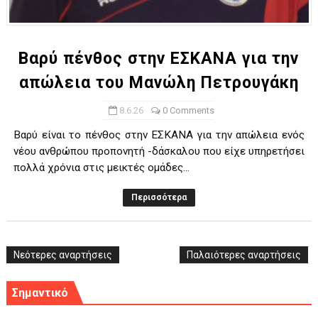
ΧΡΟΝΙΑ ΠΟΛΛΑ ΣΤΟ ΕΛΛΗΝΙΚΟ ΜΠΑΣΚΕΤ : 39Η ΕΠΕΤΕΙΟΣ ΑΠΟ 
Ο δρόμος για τον 29ο τελικό κυπέλλου ανδρών ΕΣΚΑΝΑ Μανδρα
Βαρύ πένθος στην ΕΣΚΑΝΑ για την
απώλεια του Μανώλη Πετρουγάκη
U21: Τεράστια πρόκριση για τον Πανελευσινιακό στον τελικό 
8.6.26
0 Comments
Γ΄ανδρών play offs : "Σκληρό" καρύδι η Φιλία Περάματος έφερε
Βαρύ είναι το πένθος στην ΕΣΚΑΝΑ για την απώλεια ενός
Play off B εφήβων Β φάση Στο f4 ΑΕ Ρέντη, Πέρα , Ερμής Αργυ
νέου ανθρώπου προπονητή -δάσκαλου που είχε υπηρετήσει
πολλά χρόνια στις μεικτές ομάδες...
Περισσότερα
Νεότερες αναρτήσεις
Παλαιότερες αναρτήσεις
Σημαντικό