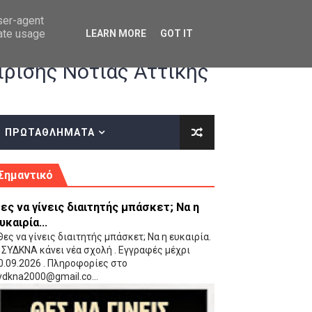
user-agent
rate usage
LEARN MORE
GOT IT
ρισης Νότιας Αττικής
ΠΡΩΤΑΘΛΗΜΑΤΑ
κές οδηγίες επί του ΚΑΝΟΝΙΣΜΟΥ ΕΓΓΡΑΦΩΝ-ΜΕΤΑΓΡΑΦΩΝ ΤΗΣ ΕΟΚ
Σημαντικό
ες να γίνεις διαιτητής μπάσκετ; Να η
υκαιρία...
ες να γίνεις διαιτητής μπάσκετ; Να η ευκαιρία.
 ΣΥΔΚΝΑ κάνει νέα σχολή . Εγγραφές μέχρι
0.09.2026 . Πληροφορίες στο
 Παίδων (VIDEO)
ydkna2000@gmail.co...
Ρέντη