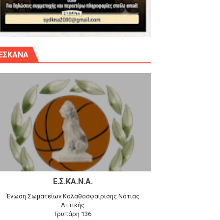
γίου Δημητρίου την Κυριακή 14.6.26
ΕΣΚΑΝΑ
αγώνα)
 τον Προφήτη Ηλία 78-74 στα Καμίνια
Ε.Σ.ΚΑ.Ν.Α.
Ένωση Σωματείων Καλαθοσφαίρισης Νότιας
Αττικής
Γρυπάρη 136