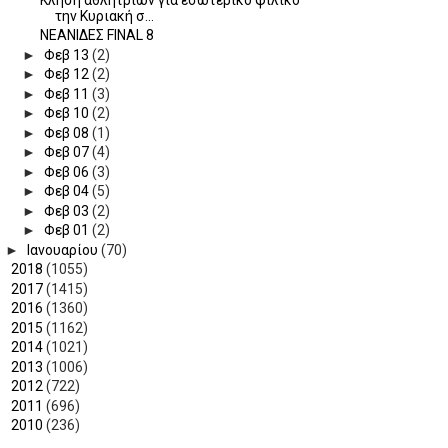
την Κυριακή σ...
ΝΕΑΝΙΔΕΣ FINAL 8
►
Φεβ 13
(2)
►
Φεβ 12
(2)
►
Φεβ 11
(3)
►
Φεβ 10
(2)
►
Φεβ 08
(1)
►
Φεβ 07
(4)
►
Φεβ 06
(3)
►
Φεβ 04
(5)
►
Φεβ 03
(2)
►
Φεβ 01
(2)
►
Ιανουαρίου
(70)
►
2018
(1055)
►
2017
(1415)
►
2016
(1360)
►
2015
(1162)
►
2014
(1021)
►
2013
(1006)
►
2012
(722)
►
2011
(696)
►
2010
(236)