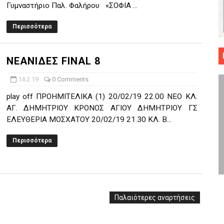
Γυμναστήριο Παλ. Φαλήρου «ΣΟΦΙΑ ...
 ΜΠΑΣΚΕΤ : 39Η ΕΠΕΤΕΙΟΣ ΑΠΟ ΤΟ ΕΠΟΣ ΤΟΥ 1987
Περισσότερα
ό κυπέλλου ανδρών ΕΣΚΑΝΑ Μανδραϊκός Προοδευτική στο νέο κλ. Α
τον Πανελευσινιακό στον τελικό αύριο με Αρετσού (το video του 
ΝΕΑΝΙΔΕΣ FINAL 8
14.2.19
0 Comments
" καρύδι η Φιλία Περάματος έφερε την σειρά στα ίσια (1-1) νίκησε
play off ΠΡΟΗΜΙΤΕΛΙΚΑ (1) 20/02/19 22.00 ΝΕΟ ΚΛ.
ο f4 ΑΕ Ρέντη, Πέρα , Ερμής Αργυρ. και Δραπετσώνα
ΑΓ. ΔΗΜΗΤΡΙΟΥ ΚΡΟΝΟΣ ΑΓΙΟΥ ΔΗΜΗΤΡΙΟΥ ΓΣ
ΕΛΕΥΘΕΡΙΑ ΜΟΣΧΑΤΟΥ 20/02/19 21.30 ΚΛ. Β...
Περισσότερα
Παλαιότερες αναρτήσεις