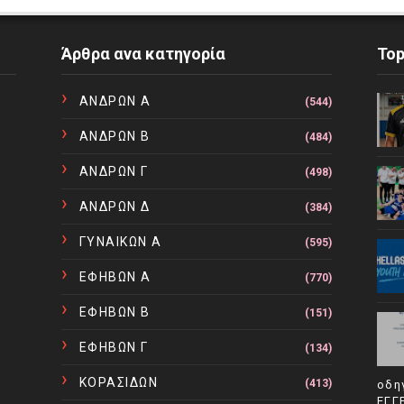
Άρθρα ανα κατηγορία
To
ΑΝΔΡΩΝ Α
(544)
ΑΝΔΡΩΝ Β
(484)
ΑΝΔΡΩΝ Γ
(498)
ΑΝΔΡΩΝ Δ
(384)
ΓΥΝΑΙΚΩΝ Α
(595)
ΕΦΗΒΩΝ Α
(770)
ΕΦΗΒΩΝ Β
(151)
ΕΦΗΒΩΝ Γ
(134)
ΚΟΡΑΣΙΔΩΝ
(413)
οδη
ΕΓΓ