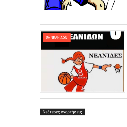
ΧΡΟΝΙΑ ΠΟΛΛΑ ΣΤΟ ΕΛΛΗΝΙΚΟ
Ο δρόμος για τον 29ο τελικ
U21: Τεράστια πρόκριση για 
ΝΕΑΝΙΔΩΝ
Γ΄ανδρών play offs : "Σκληρό
Play off B εφήβων Β φάση Στ
Νεότερες αναρτήσεις