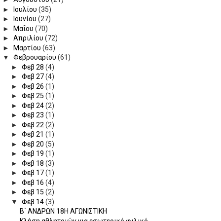
►
Ιουλίου
(35)
►
Ιουνίου
(27)
►
Μαΐου
(70)
►
Απριλίου
(72)
►
Μαρτίου
(63)
▼
Φεβρουαρίου
(61)
►
Φεβ 28
(4)
►
Φεβ 27
(4)
►
Φεβ 26
(1)
►
Φεβ 25
(1)
►
Φεβ 24
(2)
►
Φεβ 23
(1)
►
Φεβ 22
(2)
►
Φεβ 21
(1)
►
Φεβ 20
(5)
►
Φεβ 19
(1)
►
Φεβ 18
(3)
►
Φεβ 17
(1)
►
Φεβ 16
(4)
►
Φεβ 15
(2)
▼
Φεβ 14
(3)
Β΄ ΑΝΔΡΩΝ 18Η ΑΓΩΝΙΣΤΙΚΗ
Κλήση αθλητριών για εσωτερικό φιλικό