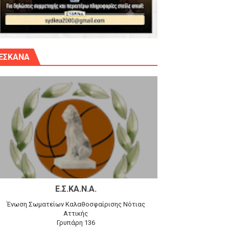
γίου Δημητρίου την Κυριακή 14.6.26
ΕΣΚΑΝΑ
αγώνα)
 τον Προφήτη Ηλία 78-74 στα Καμίνια
Ε.Σ.ΚΑ.Ν.Α.
Ένωση Σωματείων Καλαθοσφαίρισης Νότιας
Αττικής
Γρυπάρη 136