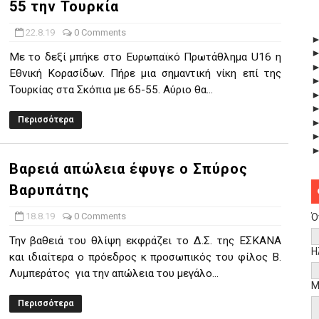
55 την Τουρκία
22.8.19
0 Comments
Με το δεξί μπήκε στο Ευρωπαϊκό Πρωτάθλημα U16 η
Εθνική Κορασίδων. Πήρε μια σημαντική νίκη επί της
Τουρκίας στα Σκόπια με 65-55. Αύριο θα...
Περισσότερα
Βαρειά απώλεια έφυγε ο Σπύρος
Βαρυπάτης
18.8.19
0 Comments
Ό
Την βαθειά του θλίψη εκφράζει το Δ.Σ. της ΕΣΚΑΝΑ
Η
και ιδιαίτερα ο πρόεδρος κ προσωπικός του φίλος Β.
Λυμπεράτος για την απώλεια του μεγάλο...
Μ
Περισσότερα