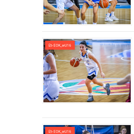
ΧΡΟΝΙΑ ΠΟΛΛΑ ΣΤΟ ΕΛΛΗΝΙΚΟ
Ο δρόμος για τον 29ο τελικ
U21: Τεράστια πρόκριση για 
EOK_wU16
Γ΄ανδρών play offs : "Σκληρό
Play off B εφήβων Β φάση Στ
EOK_wU16