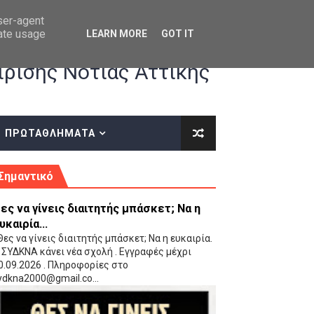
user-agent
rate usage
LEARN MORE
GOT IT
ρισης Νότιας Αττικής
ΠΡΩΤΑΘΛΗΜΑΤΑ
κές οδηγίες επί του ΚΑΝΟΝΙΣΜΟΥ ΕΓΓΡΑΦΩΝ-ΜΕΤΑΓΡΑΦΩΝ ΤΗΣ ΕΟΚ
Σημαντικό
ες να γίνεις διαιτητής μπάσκετ; Να η
υκαιρία...
ες να γίνεις διαιτητής μπάσκετ; Να η ευκαιρία.
 ΣΥΔΚΝΑ κάνει νέα σχολή . Εγγραφές μέχρι
0.09.2026 . Πληροφορίες στο
 Παίδων (VIDEO)
ydkna2000@gmail.co...
Ρέντη