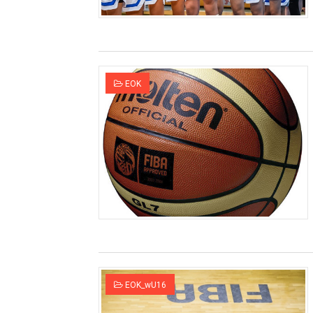
ΕΟΚ
EOK_wU16