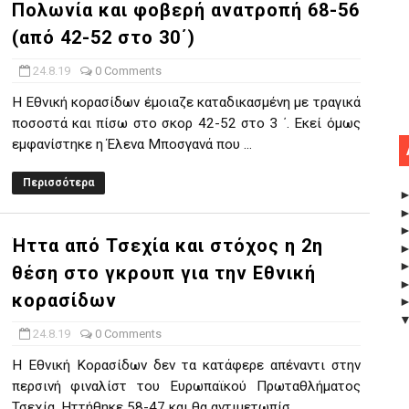
Πολωνία και φοβερή ανατροπή 68-56
(από 42-52 στο 30΄)
24.8.19
0 Comments
Η Εθνική κορασίδων έμοιαζε καταδικασμένη με τραγικά
ποσοστά και πίσω στο σκορ 42-52 στο 3 ΄. Εκεί όμως
εμφανίστηκε η Έλενα Μποσγανά που ...
Περισσότερα
Ήττα από Τσεχία και στόχος η 2η
θέση στο γκρουπ για την Εθνική
κορασίδων
24.8.19
0 Comments
Η Εθνική Κορασίδων δεν τα κατάφερε απέναντι στην
περσινή φιναλίστ του Ευρωπαϊκού Πρωταθλήματος
Τσεχία. Ηττήθηκε 58-47 και θα αντιμετωπίσ...