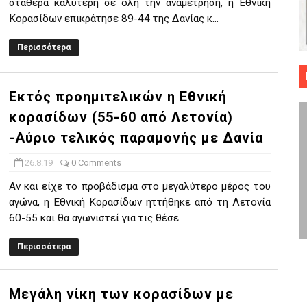
σταθερά καλύτερη σε όλη την αναμέτρηση, η Εθνική
 ΜΠΑΣΚΕΤ : 39Η ΕΠΕΤΕΙΟΣ ΑΠΟ ΤΟ ΕΠΟΣ ΤΟΥ 1987
Κορασίδων επικράτησε 89-44 της Δανίας κ...
Περισσότερα
ό κυπέλλου ανδρών ΕΣΚΑΝΑ Μανδραϊκός Προοδευτική στο νέο κλ. Α
τον Πανελευσινιακό στον τελικό αύριο με Αρετσού (το video του 
Εκτός προημιτελικών η Εθνική
" καρύδι η Φιλία Περάματος έφερε την σειρά στα ίσια (1-1) νίκησε
κορασίδων (55-60 από Λετονία)
-Αύριο τελικός παραμονής με Δανία
ο f4 ΑΕ Ρέντη, Πέρα , Ερμής Αργυρ. και Δραπετσώνα
26.8.19
0 Comments
Αν και είχε το προβάδισμα στο μεγαλύτερο μέρος του
αγώνα, η Εθνική Κορασίδων ηττήθηκε από τη Λετονία
60-55 και θα αγωνιστεί για τις θέσε...
Περισσότερα
Μεγάλη νίκη των κορασίδων με