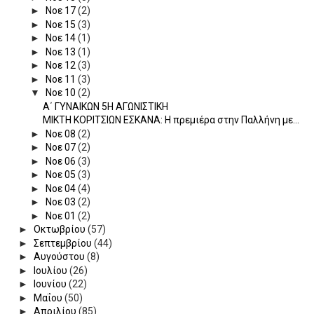
►
Νοε 17
(2)
►
Νοε 15
(3)
►
Νοε 14
(1)
►
Νοε 13
(1)
►
Νοε 12
(3)
►
Νοε 11
(3)
▼
Νοε 10
(2)
Α΄ ΓΥΝΑΙΚΩΝ 5Η ΑΓΩΝΙΣΤΙΚΗ
ΜΙΚΤΗ ΚΟΡΙΤΣΙΩΝ ΕΣΚΑΝΑ: Η πρεμιέρα στην Παλλήνη με...
►
Νοε 08
(2)
►
Νοε 07
(2)
►
Νοε 06
(3)
►
Νοε 05
(3)
►
Νοε 04
(4)
►
Νοε 03
(2)
►
Νοε 01
(2)
►
Οκτωβρίου
(57)
►
Σεπτεμβρίου
(44)
►
Αυγούστου
(8)
►
Ιουλίου
(26)
►
Ιουνίου
(22)
►
Μαΐου
(50)
►
Απριλίου
(85)