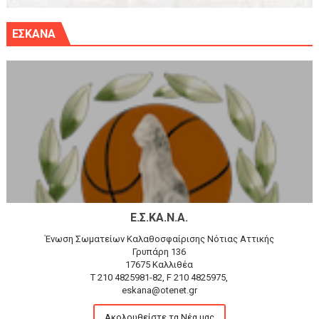
ΕΣΚΑΝΑ
Ε.Σ.ΚΑ.Ν.Α.
Ένωση Σωματείων Καλαθοσφαίρισης Νότιας Αττικής
Γρυπάρη 136
17675 Καλλιθέα
T 210 4825981-82, F 210 4825975,
eskana@otenet.gr
Ακολουθείστε τα Νέα μας